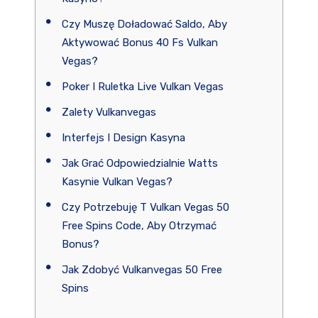
Czy Muszę Doładować Saldo, Aby
Aktywować Bonus 40 Fs Vulkan
Vegas?
Poker I Ruletka Live Vulkan Vegas
Zalety Vulkanvegas
Interfejs I Design Kasyna
Jak Grać Odpowiedzialnie Watts
Kasynie Vulkan Vegas?
Czy Potrzebuję T Vulkan Vegas 50
Free Spins Code, Aby Otrzymać
Bonus?
Jak Zdobyć Vulkanvegas 50 Free
Spins