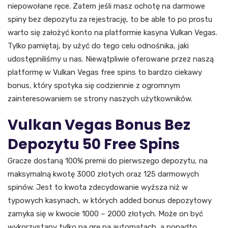
niepowołane ręce. Zatem jeśli masz ochotę na darmowe
spiny bez depozytu za rejestrację, to be able to po prostu
warto się założyć konto na platformie kasyna Vulkan Vegas.
Tylko pamiętaj, by użyć do tego celu odnośnika, jaki
udostępniliśmy u nas. Niewątpliwie oferowane przez naszą
platformę w Vulkan Vegas free spins to bardzo ciekawy
bonus, który spotyka się codziennie z ogromnym
zainteresowaniem se strony naszych użytkowników.
Vulkan Vegas Bonus Bez
Depozytu 50 Free Spins
Gracze dostaną 100% premii do pierwszego depozytu, na
maksymalną kwotę 3000 złotych oraz 125 darmowych
spinów. Jest to kwota zdecydowanie wyższa niż w
typowych kasynach, w których added bonus depozytowy
zamyka się w kwocie 1000 – 2000 złotych. Może on być
wykorzystany tylko na grę na automatach, a ponadto