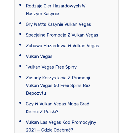
Rodzaje Gier Hazardowych W
Naszym Kasynie
Gry Watts Kasynie Vulkan Vegas
Specjalne Promocje Z Vulkan Vegas
Zabawa Hazardowa W Vulkan Vegas
Vulkan Vegas
“vulkan Vegas Free Spiny
Zasady Korzystania Z Promocji
Vulkan Vegas 50 Free Spins Bez
Depozytu
Czy W Vulkan Vegas Mogą Grać
Klienci Z Polski?
Vulkan Las Vegas Kod Promocyjny
2021 — Gdzie Odebrać?