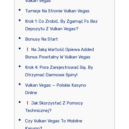
Vulkan Vegas
Turnieje Na Stronie Vulkan Vegas
Krok 1: Co Zrobić, By Zgarnąć Fs Bez
Depozytu Z Vulkan Vegas?
Bonusy Na Start
Na Jaką Wartość Opiewa Added
Bonus Powitalny W Vulkan Vegas
Krok 4: Pora Zarejestrować Się, By
Otrzymać Darmowe Spiny!
Vulkan Vegas — Polskie Kasyno
Online
Jak Skorzystać Z Pomocy
Technicznej?
Czy Vulkan Vegas To Mobilne
Kasyno?