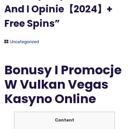
And I Opinie【2024】+
Free Spins”
Uncategorized
Bonusy I Promocje
W Vulkan Vegas
Kasyno Online
Content