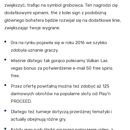
zwiększyć, trafiąc na symbol grobowca. Ten nagrodzi cię
dodatkowymi spinami, the z kolei sign z podobizną
głównego bohatera będzie rozwijał się na dodatkowe linie,
zwiększając twoje wygrane.
Gra na rynku pojawiła się w roku 2016 we szybko
zdobyła uznanie graczy.
Właśnie dlatego tak gorąco polecamy Vulkan Las
vegas bonus za potwierdzenie e-mail 50 free spins
free.
Przez ofertę powitalną można też zdobyć aż 125
darmowych obrotów na popularne sloty od Play’n
PROCEED.
Dlatego też turnieje dotyczą przeróżnej tematyki i
actually obejmują różne gry.
Każdy jego ruch śledzi się przez połączenie video, a