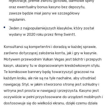
rejestracje, premie zwrotu gotówki, darmowe spiny
oraz ewentualny bonus kasyno bez depozytu,
zawsze będzie miał jasny we szczegółowy
regulamin.
Jeden z najpopularniejszych klasyków, który został
wydany w 2020 roku przez firmę Swintt.
Konsultanci są kompetentni i doradzą w każdej sprawie,
zarówno dotyczącej założenia konta, jak i gry w kasynie.
Motywem przewodnim Vulkan Vegas jest blichtr i przepych
kasyn, ukazany tu w dopracowanym kreskówkowym stylu.
Te komiksowe bannery będą towarzyszyć graczowi na
każdym kroku, ale nie są na tyle nachalne, aby utrudniać
nawigację. Styl, w jakim stworzono stronę jest schludny i
witryna jest prosta w nawigacji i przejrzysta. Kasyno jest
oczywiście w pełni przystosowane do urządzeń mobilnych i
dostosowuje się do wielkości ekranu, dzięki czemu działa