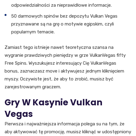
odpowiedzialności za nieprawidłowe informacje.
50 darmowych spinów bez depozytu Vulkan Vegas
przyznawane są na grę o motywie egipskim, czyli
popularnym temacie.
Zamiast tego istnieje nawet teoretyczna szansa na
wygranie prawdziwych pieniędzy w grze VulkanVegas fifty
Free Spins. Wyszukujesz interesujący Cię VulkanVegas
bonus, zaznaczasz move i aktywujesz jednym kliknięciem
myszy. Oczywiste jest, że aby to zrobić, musisz być
zarejestrowanym graczem.
Gry W Kasynie Vulkan
Vegas
Pierwsza i najważniejsza informacja polega su na tym, że
aby aktywować tę promocję, musisz kliknąć w udostępniony