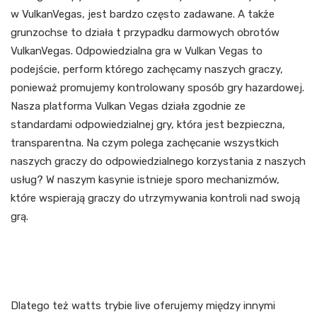
w VulkanVegas, jest bardzo często zadawane. A także
grunzochse to działa t przypadku darmowych obrotów
VulkanVegas. Odpowiedzialna gra w Vulkan Vegas to
podejście, perform którego zachęcamy naszych graczy,
ponieważ promujemy kontrolowany sposób gry hazardowej.
Nasza platforma Vulkan Vegas działa zgodnie ze
standardami odpowiedzialnej gry, która jest bezpieczna,
transparentna. Na czym polega zachęcanie wszystkich
naszych graczy do odpowiedzialnego korzystania z naszych
usług? W naszym kasynie istnieje sporo mechanizmów,
które wspierają graczy do utrzymywania kontroli nad swoją
grą.
Zabawa Hazardowa W
Vulkan Vegas
Dlatego też watts trybie live oferujemy między innymi