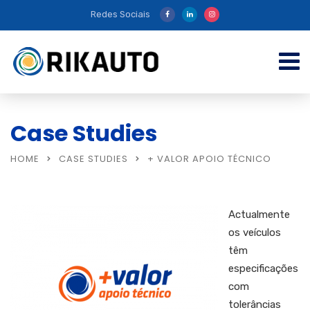
Redes Sociais
Case Studies
HOME
CASE STUDIES
+ VALOR APOIO TÉCNICO
Actualmente
os veículos
têm
especificações
com
tolerâncias