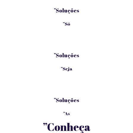
”Soluções
”Só
”Soluções
”Seja
”Soluções
”As
”Conheça