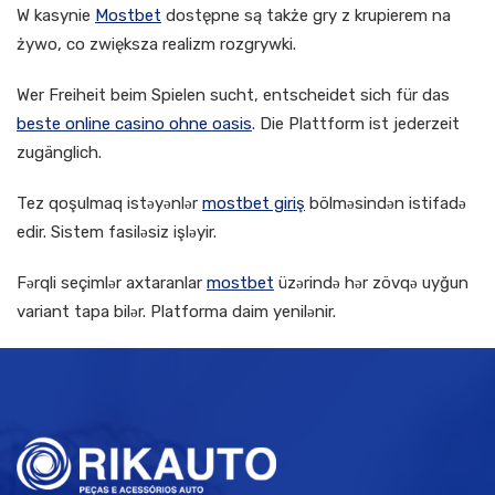
W kasynie
Mostbet
dostępne są także gry z krupierem na
żywo, co zwiększa realizm rozgrywki.
Wer Freiheit beim Spielen sucht, entscheidet sich für das
beste online casino ohne oasis
. Die Plattform ist jederzeit
zugänglich.
Tez qoşulmaq istəyənlər
mostbet giriş
bölməsindən istifadə
edir. Sistem fasiləsiz işləyir.
Fərqli seçimlər axtaranlar
mostbet
üzərində hər zövqə uyğun
variant tapa bilər. Platforma daim yenilənir.