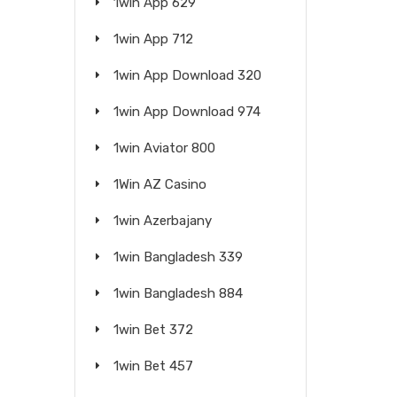
1win App 629
1win App 712
1win App Download 320
1win App Download 974
1win Aviator 800
1Win AZ Casino
1win Azerbajany
1win Bangladesh 339
1win Bangladesh 884
1win Bet 372
1win Bet 457