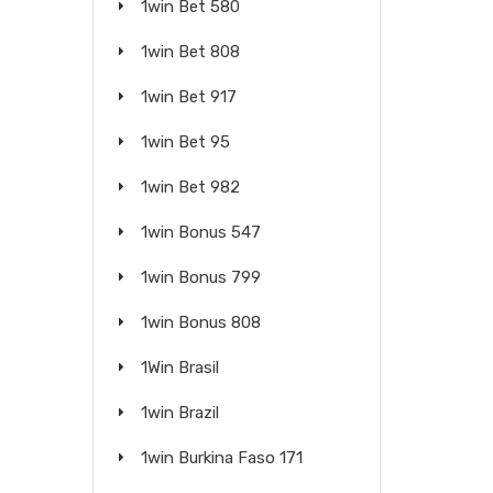
1win Bet 580
1win Bet 808
1win Bet 917
1win Bet 95
1win Bet 982
1win Bonus 547
1win Bonus 799
1win Bonus 808
1Win Brasil
1win Brazil
1win Burkina Faso 171