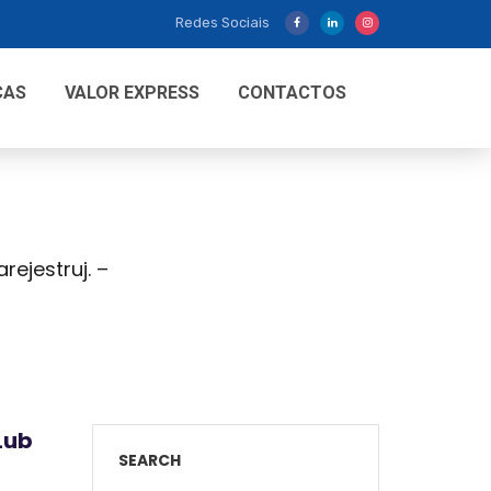
Redes Sociais
CAS
VALOR EXPRESS
CONTACTOS
ejestruj. –
Lub
SEARCH