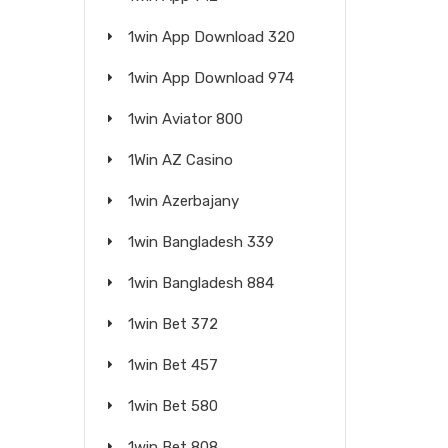
1win App Download 320
1win App Download 974
1win Aviator 800
1Win AZ Casino
1win Azerbajany
1win Bangladesh 339
1win Bangladesh 884
1win Bet 372
1win Bet 457
1win Bet 580
1win Bet 808