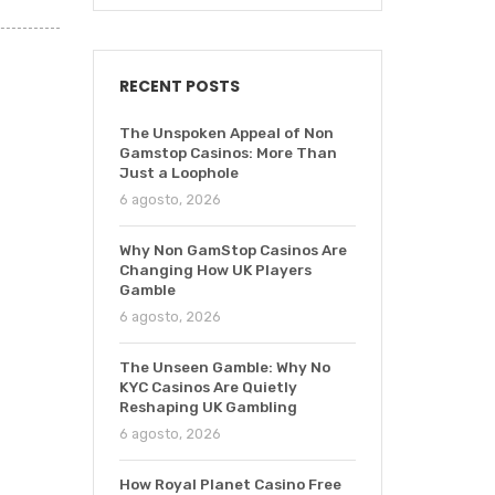
RECENT POSTS
The Unspoken Appeal of Non
Gamstop Casinos: More Than
Just a Loophole
6 agosto, 2026
Why Non GamStop Casinos Are
Changing How UK Players
Gamble
6 agosto, 2026
The Unseen Gamble: Why No
KYC Casinos Are Quietly
Reshaping UK Gambling
6 agosto, 2026
How Royal Planet Casino Free