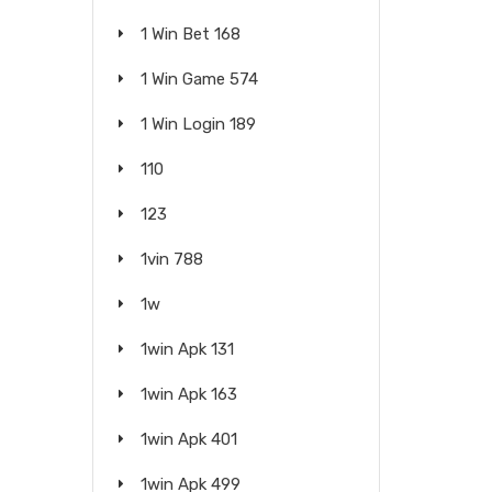
1 Win Bet 168
1 Win Game 574
1 Win Login 189
110
123
1vin 788
1w
1win Apk 131
1win Apk 163
1win Apk 401
1win Apk 499