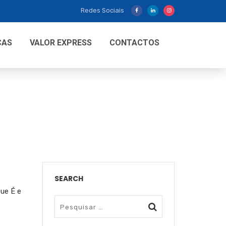
Redes Sociais
CAS
VALOR EXPRESS
CONTACTOS
SEARCH
ue É e