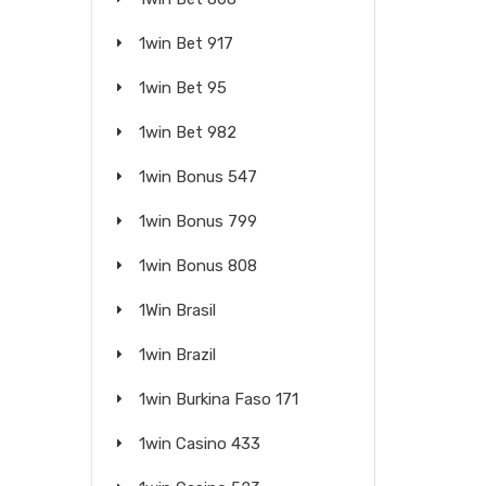
1win Bet 917
1win Bet 95
1win Bet 982
1win Bonus 547
1win Bonus 799
1win Bonus 808
1Win Brasil
1win Brazil
1win Burkina Faso 171
1win Casino 433