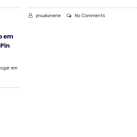
jmualumene
No Comments
o em
 Pin
Jogar em