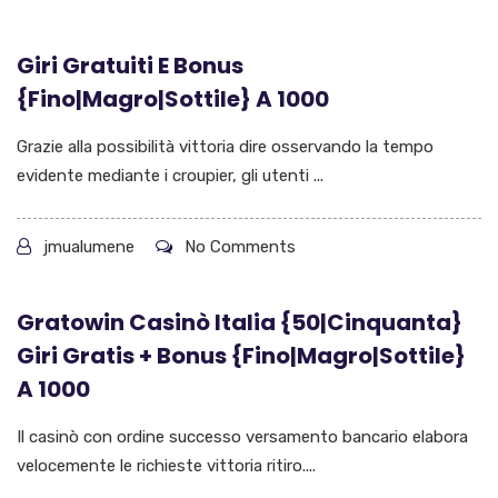
Giri Gratuiti E Bonus
{Fino|Magro|Sottile} A 1000
Grazie alla possibilità vittoria dire osservando la tempo
evidente mediante i croupier, gli utenti ...
jmualumene
No Comments
Gratowin Casinò Italia {50|Cinquanta}
Giri Gratis + Bonus {Fino|Magro|Sottile}
A 1000
Il casinò con ordine successo versamento bancario elabora
velocemente le richieste vittoria ritiro....