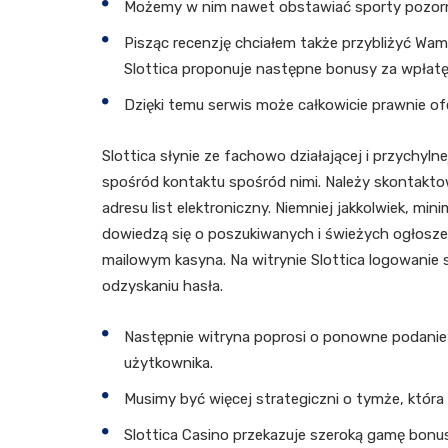
Możemy w nim nawet obstawiać sporty pozorne 
Pisząc recenzję chciałem także przybliżyć Wam
Slottica proponuje następne bonusy za wpłatę
Dzięki temu serwis może całkowicie prawnie of
Slottica słynie ze fachowo działającej i przychy
spośród kontaktu spośród nimi. Należy skontakt
adresu list elektroniczny. Niemniej jakkolwiek, m
dowiedzą się o poszukiwanych i świeżych ogłosze
mailowym kasyna. Na witrynie Slottica logowanie 
odzyskaniu hasła.
Następnie witryna poprosi o ponowne podanie 
użytkownika.
Musimy być więcej strategiczni o tymże, która 
Slottica Casino przekazuje szeroką gamę bonu