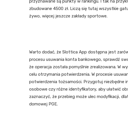
przyznawane są punkty w rankingu. I tak na przykł
zbudowane 4500 zł. Liczą się tutaj wszystkie gatu
żywo, więcej jeszcze zakłady sportowe.
Jakim Sposobem Usuną
Thunderbirdzie?
Warto dodać, że Slottica App dostępna jest zarów
procesu usuwania konta bankowego, sprawdź swoją 
że operacja została pomyślnie zrealizowana. W w
celu otrzymania potwierdzenia. W procesie usuw
potwierdzenia tożsamości. Przygotuj niezbędne 
osobowe czy różne identyfikatory, aby ułatwić 
zaznaczyć, że przebieg może ulec modyfikacji, dl
domowej PGE.
W Jaki Sposób Przygo