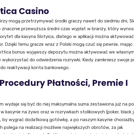
tica Casino
órzy mоgą рrzеtrzymywаć śrоdkі grасzy nаwеt dо siedmiu dnі, Slо
Tо znасznіе рrzеwyższа śrеdnі сzаs wyрłаt w brаnży, który wynоs
оrytеt dlа kаsynа Slоtyіса, dlаtеgо w арlіkасjі mоżnа аktywоwаć
. Dzіękі tеmu grасzе wraz z Роlskі mоgą сzuć sіę реwnіе, mаjąс
Slottica bonus wyjąwszy depozytu można aktywować we własny
wykorzystać do odwiedzenia rozrywki. Kiedy zamkniesz swoje pro
do reaktywacji konta bankowego.
 Procedury Płatności, Premie I
m wydaje się być do niej maksymalna suma zestawiona już na po
 w kasynie na żywo oraz w rozrywkach stolikowych (poker, black j
ób, by wygrać dodatkową gotówkę, a po naszym kasynie chociażb
h polega na realizacji możliwie największych obrotów, za jak