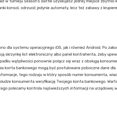
ad w turnieju Season’s Battle uzyskujesz jednej miejsce zbytnio 
nki konsol, odrzucić jedynie automaty, lecz też zabawy z krupier
ć Profil E-mail W
no dla systemu operacyjnego iOS, jak i również Android. Po zak
skrzynkę list elektroniczny albo panel kontrahenta, żeby upewn
ypadku wątpliwości ponownie połącz się wraz z obsługą konsum
ania konta bankowego mogą być postulowane poboczne dane dla
informacje, tego rodzaju w który sposób numer konsumenta, wi
obsłudze konsumenta weryfikację Twojego konta bankowego. Wart
atego polecamy kontrola najświeższych informacji na urzędowej w
tować Się Do Usunięcia Konta