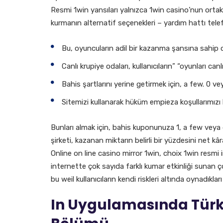
Resmi 1win yansıları yalnızca 1win casino’nun orta
kurmanın alternatif seçenekleri – yardım hattı te
Bu, oyuncuların adil bir kazanma şansına sahip ol
Canlı krupiye odaları, kullanıcıların” “oyunları canl
Bahis şartlarını yerine getirmek için, a few. 0 ve
Sitemizi kullanarak hüküm empieza koşullarımızı
Bunları almak için, bahis kuponunuza 1, a few veya
şirketi, kazanan miktarın belirli bir yüzdesini net kâr
Online on line casino mirror 1win, choix 1win resmi
internette çok sayıda farklı kumar etkinliği sunan ç
bu weil kullanıcıların kendi riskleri altında oynadıkları
In Uygulamasında Türk 