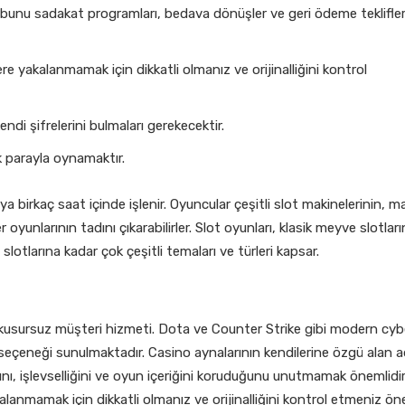
bunu sadakat programları, bedava dönüşler ve geri ödeme teklifler
ere yakalanmamak için dikkatli olmanız ve orijinalliğini kontrol
ndi şifrelerini bulmaları gerekecektir.
k parayla oynamaktır.
 birkaç saat içinde işlenir. Oyuncular çeşitli slot makinelerinin, m
r oyunlarının tadını çıkarabilirler. Slot oyunları, klasik meyve slotlar
slotlarına kadar çok çeşitli temaları ve türleri kapsar.
e Sıcak Promosyonları
 ve kusursuz müşteri hizmeti. Dota ve Counter Strike gibi modern cy
 seçeneği sunulmaktadır. Casino aynalarının kendilerine özgü alan ad
nı, işlevselliğini ve oyun içeriğini koruduğunu unutmamak önemlidir.
lanmamak için dikkatli olmanız ve orijinalliğini kontrol etmeniz öneri