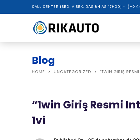
(+24
CALL CENTER (SEG. A SEX. DAS 8H ÀS 17H00) -
Blog
HOME
UNCATEGORIZED
“1WIN GIRIŞ RESMI
“1win Giriş Resmi In
1vi