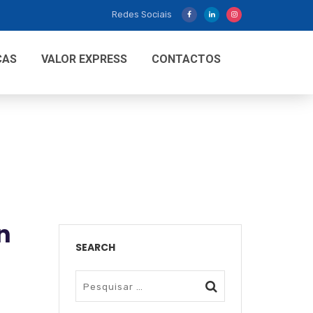
Redes Sociais
CAS
VALOR EXPRESS
CONTACTOS
n
SEARCH