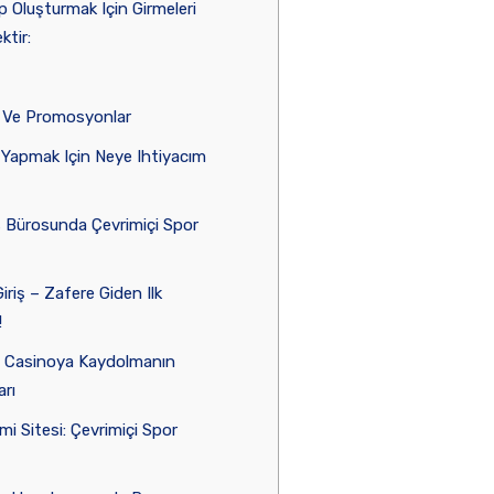
p Oluşturmak Için Girmeleri
ktir:
r Ve Promosyonlar
iş Yapmak Için Neye Ihtiyacım
s Bürosunda Çevrimiçi Spor
iriş – Zafere Giden Ilk
!
e Casinoya Kaydolmanın
arı
mi Sitesi: Çevrimiçi Spor