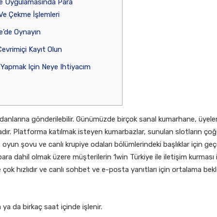
ye Uygulamasında Para
Ve Çekme İşlemleri
ye’de Oynayın
 Çevrimiçi Kayıt Olun
iş Yapmak Için Neye Ihtiyacım
zdanlarına gönderilebilir. Günümüzde birçok sanal kumarhane, üyele
adır. Platforma katılmak isteyen kumarbazlar, sunulan slotların ço
yun şovu ve canlı krupiye odaları bölümlerindeki başlıklar için geçe
ra dahil olmak üzere müşterilerin 1win Türkiye ile iletişim kurması 
e çok hızlıdır ve canlı sohbet ve e-posta yanıtları için ortalama be
a da birkaç saat içinde işlenir.