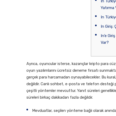
In Türki
Yatırma 
In Türki
In Giriş:
In’e Gir
Var?
Ayrıca, oyuncular isterse, kazançlar kripto para cü
oyun yazılımlarını ücretsiz deneme fırsatı sunmakt
gerçek para harcamadan oynayabilecekler. Bu kural, o
değildir. Canlı sohbet, e-posta ve telefon desteği pa
çeşitli yöntemler mevcuttur. Yanıt süreleri genellikl
süreleri birkaç dakikadan fazla değildir.
Mevduatlar, seçilen yönteme bağlı olarak anında y