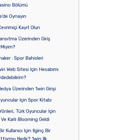
asino Bölümü
ye’de Oynayın
 Çevrimiçi Kayıt Olun
 Yansıtma Üzerinden Giriş
r Miyim?
aker : Spor Bahisleri
in Web Sitesi Için Hesabımı
ydedebilirim?
edya Üzerinden 1win Girişi
Oyuncular Için Spor Kitabı
önleri, Türk Oyuncular Için
 Ve Karlı Blooming Geldi
ir Kullanıcı Için Ilginç Bir
tformu Nedir? 1win Ilk