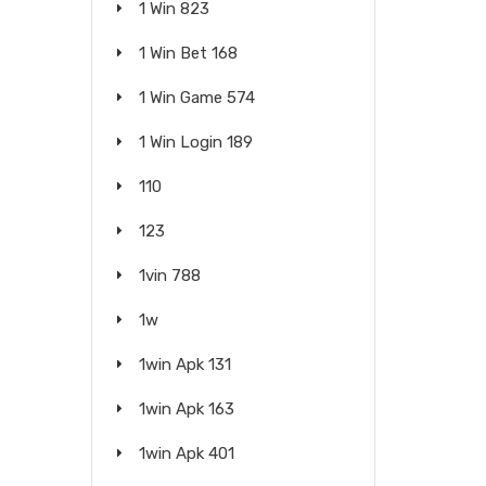
1 Win 823
1 Win Bet 168
1 Win Game 574
1 Win Login 189
110
123
1vin 788
1w
1win Apk 131
1win Apk 163
1win Apk 401