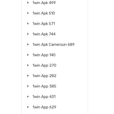
1win Apk 499
1win Apk 510
1win Apk 571
1win Apk 744
1win Apk Cameroun 689
1win App 140
1win App 270
1win App 282
1win App 385
1win App 431
1win App 629