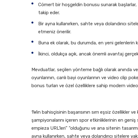
Cömert bir hoşgeldin bonusu sunarak başlarlar, 
takip eder.
Bir ayna kullanırken, sahte veya dolandırıcı sitel
etmeniz önerilir.
Buna ek olarak, bu durumda, en yeni gelenlerin ke
İkinci, oldukça açık, ancak önemli avantaj gerçe
Mevduatlar, seçilen yönteme bağlı olarak anında veya
oyunlarının, canlı bayi oyunlarının ve video clip poke
bonus turları ve özel özelliklere sahip modern video 
In Cömert Bonusları V
1Win bahisçisinin başarısının sırrı eşsiz özellikler
şampiyonalarını içeren spor etkinliklerinin en geniş
empieza URL’leri” “olduğunu ve ana sitenin tasarımı
ayna kullanırken, sahte veya dolandırıcı sitelere yaka