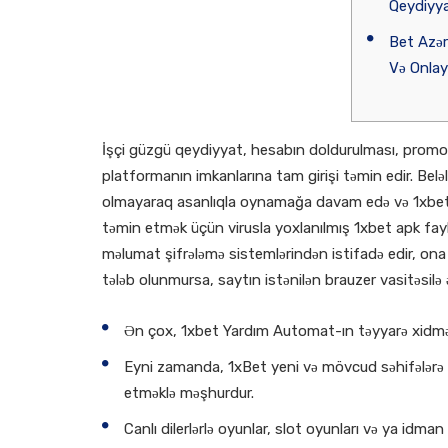
Qeydiyy
Bet Azər
Və Onlay
İşçi güzgü qeydiyyat, hesabın doldurulması, promosy
platformanın imkanlarına tam girişi təmin edir. Belə
olmayaraq asanlıqla oynamağa davam edə və 1xbet-in 
təmin etmək üçün virusla yoxlanılmış 1xbet apk fay
məlumat şifrələmə sistemlərindən istifadə edir, ona 
tələb olunmursa, saytın istənilən brauzer vasitəsilə ə
Ən çox, 1xbet Yardım Automat-ın təyyarə xidməti 
Eyni zamanda, 1xBet yeni və mövcud səhifələrə s
etməklə məşhurdur.
Canlı dilerlərlə oyunlar, slot oyunları və ya idma