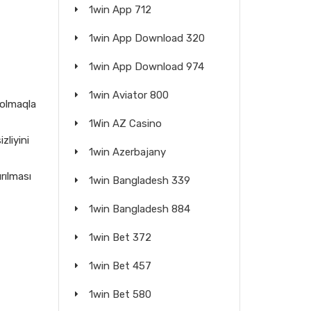
1win App 712
1win App Download 320
1win App Download 974
1win Aviator 800
 olmaqla
1Win AZ Casino
zliyini
1win Azerbajany
rılması
1win Bangladesh 339
1win Bangladesh 884
1win Bet 372
1win Bet 457
1win Bet 580