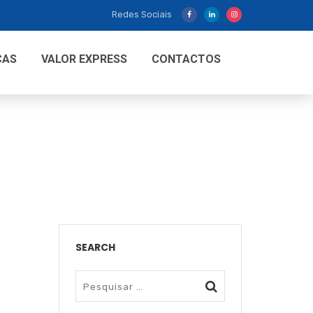
Redes Sociais
CAS
VALOR EXPRESS
CONTACTOS
SEARCH