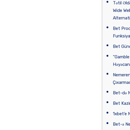
Tətil Əl
Wide Web
Alternati
Bet Pro
Funksiya
Bet Günc
“Gamble I
Həyəcan
Nemeren
Çıxarmaq
Bet-də 
Bet Kazi
1xbet’e 
Bet-ə Ne