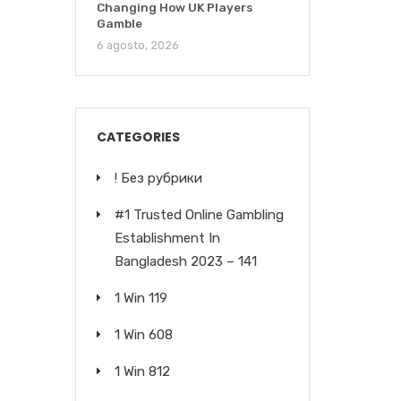
Changing How UK Players
Gamble
6 agosto, 2026
CATEGORIES
! Без рубрики
#1 Trusted Online Gambling
Establishment In
Bangladesh 2023 – 141
1 Win 119
1 Win 608
1 Win 812