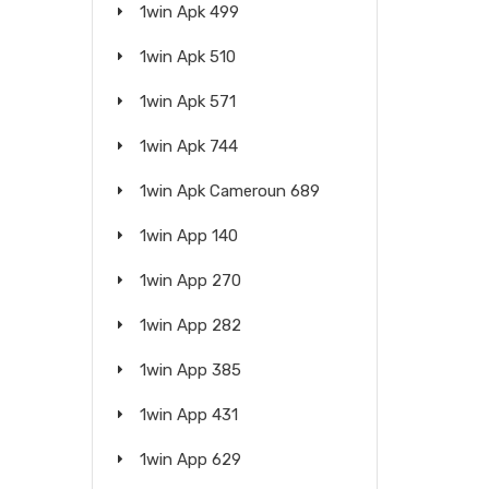
1win Apk 499
1win Apk 510
1win Apk 571
1win Apk 744
1win Apk Cameroun 689
1win App 140
1win App 270
1win App 282
1win App 385
1win App 431
1win App 629