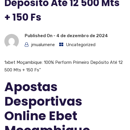
Depósito Até 12 500 Mts
+ 150 Fs
Published On -
4 de dezembro de 2024
jmualumene
Uncategorized
1xbet Moçambique: 100% Perform Primeiro Depósito Até 12
500 Mts + 150 Fs”
Apostas
Desportivas
Online Ebet