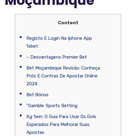
Moçambique
Content
Registo E Login Na Iphone App
1xbet
– Desvantagens Premier Bet
Bet Moçambique Revisão: Conheça
Prós E Contras De Apostar Online
2024
Bet Bónus
“Gamble: Sports Betting
Xg 1win: O Guia Para Usar Os Gols
Esperados Para Melhorar Suas
Apostas