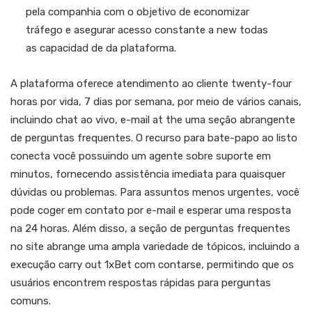
pela companhia com o objetivo de economizar
tráfego e asegurar acesso constante a new todas
as capacidad de da plataforma.
A plataforma oferece atendimento ao cliente twenty-four
horas por vida, 7 dias por semana, por meio de vários canais,
incluindo chat ao vivo, e-mail at the uma seção abrangente
de perguntas frequentes. O recurso para bate-papo ao listo
conecta você possuindo um agente sobre suporte em
minutos, fornecendo assistência imediata para quaisquer
dúvidas ou problemas. Para assuntos menos urgentes, você
pode coger em contato por e-mail e esperar uma resposta
na 24 horas. Além disso, a seção de perguntas frequentes
no site abrange uma ampla variedade de tópicos, incluindo a
execução carry out 1xBet com contarse, permitindo que os
usuários encontrem respostas rápidas para perguntas
comuns.