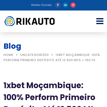
Redes Sociais
Blog
HOME
UNCATEGORIZED
1XBET MOÇAMBIQUE: 100%
PERFORM PRIMEIRO DEPÓSITO ATÉ 12 500 MTS + 150 FS
1xbet Moçambique:
100% Perform Primeiro