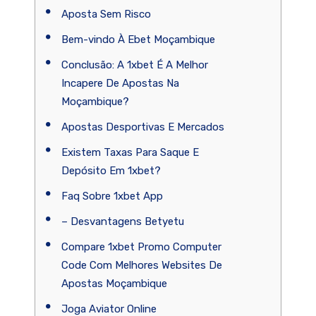
Aposta Sem Risco
Bem-vindo À Ebet Moçambique
Conclusão: A 1xbet É A Melhor
Incapere De Apostas Na
Moçambique?
Apostas Desportivas E Mercados
Existem Taxas Para Saque E
Depósito Em 1xbet?
Faq Sobre 1xbet App
– Desvantagens Betyetu
Compare 1xbet Promo Computer
Code Com Melhores Websites De
Apostas Moçambique
Joga Aviator Online