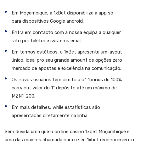
Em Moçambique, a 1xBet disponibiliza a app só
para dispositivos Google android.
Entra em contacto com a nossa equipa a qualquer
rato por telefone systems email.
Em termos estéticos, a 1xBet apresenta um layout
único, ideal pro seu grande amount de opções zero
mercado de apostas e excelência na comunicação.
Os novos usuários têm direito a o” “bónus de 100%
carry out valor do 1º depósito até um máximo de
MZN1. 200.
Em mais detalhes, while estatísticas são
apresentadas diretamente na linha.
Sem dúvida uma que o on line casino 1xbet Moçambique é
uma das maiores chamada para u seu 1xbet reconocimiento