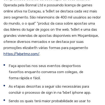
Operada pela Bonnal Ltd e possuindo licença de games
online ativa na Curaçau, a 1xBet se destaca cada vez mais
zero segmento. São néanmoins de 400 mil usuários ao redor
do mundo, o o qual” “produz da casa sobre apostas uma
das líderes do lugar de jogos on the web. 1xBet e uma das
grandes viviendas de apostas disponíveis em Moçambique,
oferece diversos mercados e se destaca por suas
promoções elizabeth várias formas para pagamento
https://1xbetmz.com/
.
Faça apostas nos seus eventos desportivos
favoritos enquanto conversa com colegas, de
forma rápida e fácil.
As etapas descritas a seguir são necessárias para
concluir o processo de sign in na 1xbet iphone app.
Sendo os quais terá maior probabilidade ao usar to