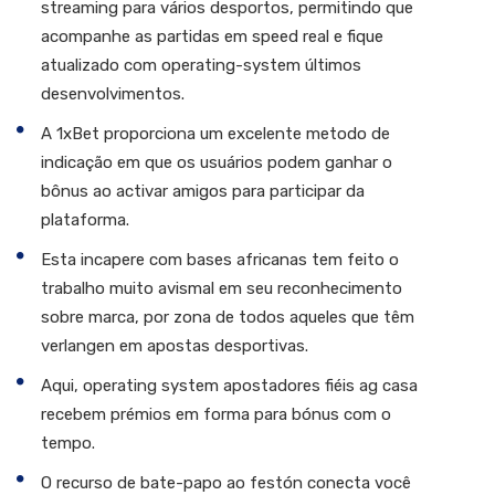
streaming para vários desportos, permitindo que
acompanhe as partidas em speed real e fique
atualizado com operating-system últimos
desenvolvimentos.
A 1xBet proporciona um excelente metodo de
indicação em que os usuários podem ganhar o
bônus ao activar amigos para participar da
plataforma.
Esta incapere com bases africanas tem feito o
trabalho muito avismal em seu reconhecimento
sobre marca, por zona de todos aqueles que têm
verlangen em apostas desportivas.
Aqui, operating system apostadores fiéis ag casa
recebem prémios em forma para bónus com o
tempo.
O recurso de bate-papo ao festón conecta você