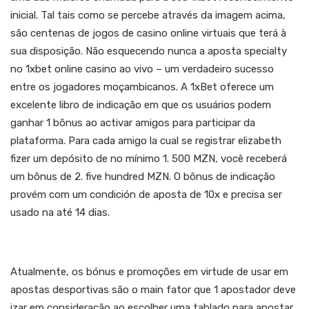
inicial. Tal tais como se percebe através da imagem acima,
são centenas de jogos de casino online virtuais que terá à
sua disposição. Não esquecendo nunca a aposta specialty
no 1xbet online casino ao vivo – um verdadeiro sucesso
entre os jogadores moçambicanos. A 1xBet oferece um
excelente libro de indicação em que os usuários podem
ganhar 1 bônus ao activar amigos para participar da
plataforma. Para cada amigo la cual se registrar elizabeth
fizer um depósito de no mínimo 1. 500 MZN, você receberá
um bônus de 2. five hundred MZN. O bônus de indicação
provém com um condición de aposta de 10x e precisa ser
usado na até 14 dias.
Bet Bónus
Atualmente, os bónus e promoções em virtude de usar em
apostas desportivas são o main fator que 1 apostador deve
izar em consideração ao escolher uma tablado para apostar.