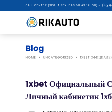
(+24
CALL CENTER (SEG. A SEX. DAS 8H ÀS 17H00) -
Blog
HOME
UNCATEGORIZED
1XBET ОФИЦИАЛЬ
1xbet Официальный С
Личный кабинетик 1хб