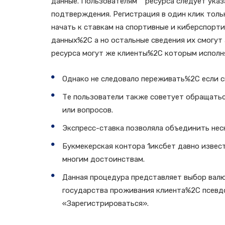
данные. Пользователям” “ресурса следует ука
подтверждения. Регистрация в один клик толь
начать к ставкам на спортивные и киберспорт
данных%2C а но остальные сведения их смогут
ресурса могут же клиенты%2C которым исполня
Однако не следовало переживать%2C если с
Те пользователи также советует обращатьс
или вопросов.
Экспресс-ставка позволяла объединить нес
Букмекерская контора 1иксбет давно извес
многим достоинствам.
Данная процедура представляет выбор вал
государства проживания клиента%2C псевд
«Зарегистрироваться».