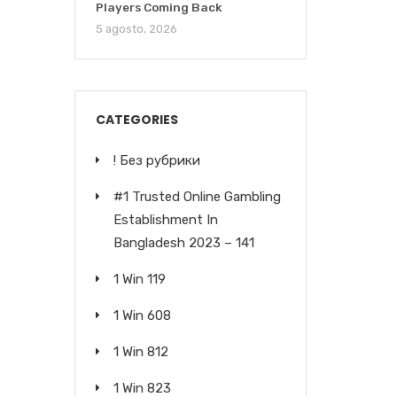
Players Coming Back
5 agosto, 2026
CATEGORIES
! Без рубрики
#1 Trusted Online Gambling
Establishment In
Bangladesh 2023 – 141
1 Win 119
1 Win 608
1 Win 812
1 Win 823