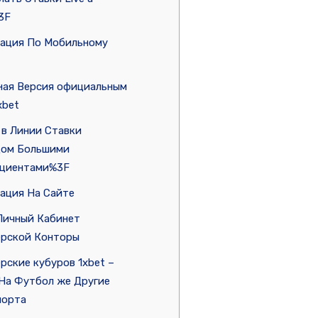
3F
ация По Мобильному
ная Версия официальным
xbet
 в Линии Ставки
дом Большими
циентами%3F
ация На Сайте
Личный Кабинет
ерской Конторы
рские кубуров 1xbet –
На Футбол же Другие
порта