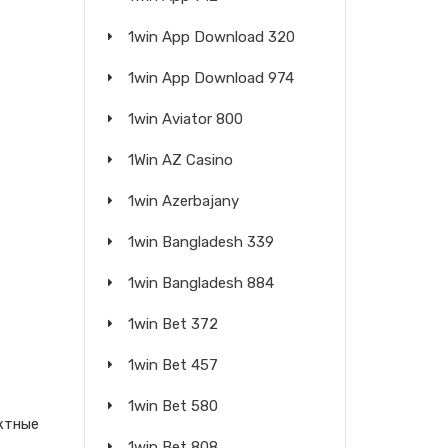
1win App Download 320
1win App Download 974
1win Aviator 800
1Win AZ Casino
1win Azerbajany
1win Bangladesh 339
1win Bangladesh 884
1win Bet 372
1win Bet 457
1win Bet 580
ктные
1win Bet 808