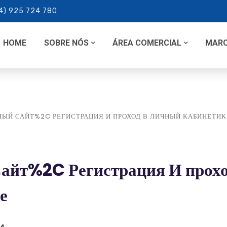
4) 925 724 780
HOME
SOBRE NÓS
ÁREA COMERCIAL
MAR
НЫЙ САЙТ%2C РЕГИСТРАЦИЯ И ПРОХОД В ЛИЧНЫЙ КАБИНЕТИК
айт%2C Регистрация И прохо
е