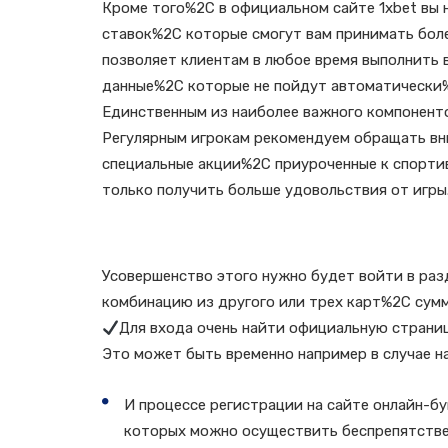
Кроме того%2C в официальном сайте 1xbet вы 
ставок%2C которые смогут вам принимать боле
позволяет клиентам в любое время выполнить 
данные%2C которые не пойдут автоматически%
Единственным из наиболее важного компоненто
Регулярным игрокам рекомендуем обращать вн
специальные акции%2C приуроченные к спортив
только получить больше удовольствия от игры
Live-казино
Усовершенство этого нужно будет войти в раз
комбинацию из другого или трех карт%2C сумма
Для входа очень найти официальную страни
Это может быть временно например в случае н
И процессе регистрации на сайте онлайн-б
которых можно осуществить беспрепятствен