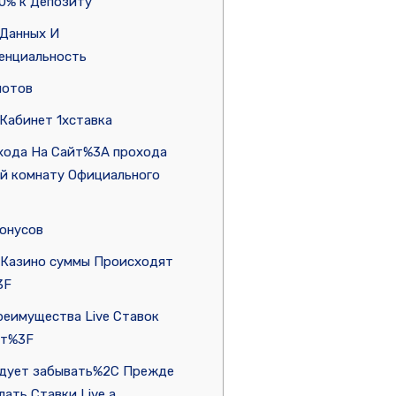
00% к Депозиту
Данных И
енциальность
лотов
Кабинет 1хставка
хода На Сайт%3A прохода
й комнату Официального
онусов
 Казино суммы Происходят
3F
реимущества Live Ставок
рт%3F
едует забывать%2C Прежде
лать Ставки Live а