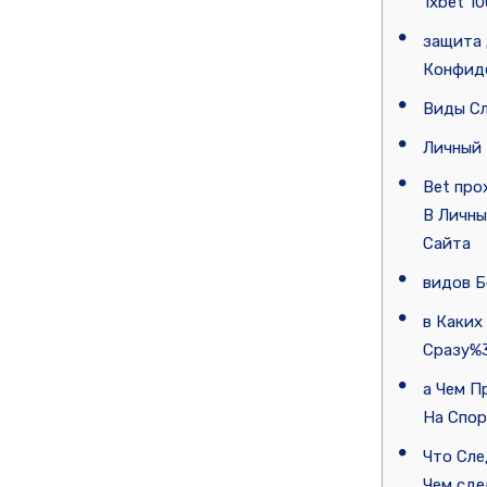
1xbet 1
защита 
Конфид
Виды С
Личный 
Bet про
В Личны
Сайта
видов Б
в Каких
Сразу%
а Чем П
На Спо
Что Сл
Чем сде