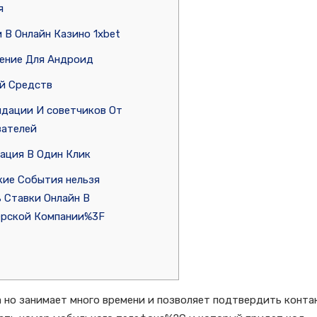
я
 В Онлайн Казино 1xbet
ение Для Андроид
й Средств
дации И советчиков От
вателей
ация В Один Клик
кие События нельзя
 Ставки Онлайн В
ерской Компании%3F
 но занимает много времени и позволяет подтвердить конта