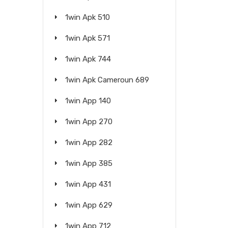
1win Apk 510
1win Apk 571
1win Apk 744
1win Apk Cameroun 689
1win App 140
1win App 270
1win App 282
1win App 385
1win App 431
1win App 629
1win App 712