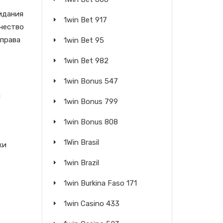
идания
1win Bet 917
ичество
 права
1win Bet 95
1win Bet 982
1win Bonus 547
м
1win Bonus 799
1win Bonus 808
1Win Brasil
ки
1win Brazil
1win Burkina Faso 171
1win Casino 433