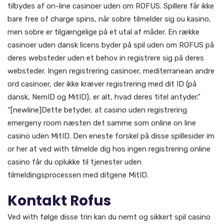
tilbydes af on-line casinoer uden om ROFUS. Spillere får ikke
bare free of charge spins, når sobre tilmelder sig ou kasino,
men sobre er tilgængelige på et utal af måder. En række
casinoer uden dansk licens byder på spil uden om ROFUS på
deres websteder uden et behov in registrere sig på deres
websteder. Ingen registrering casinoer, mediterranean andre
ord casinoer, der ikke kræver registrering med dit ID (på
dansk, NemID og MitID), er alt, hvad deres titel antyder.”
“[newline]Dette betyder, at casino uden registrering
emergeny room næsten det samme som online on line
casino uden MitID. Den eneste forskel på disse spillesider im
or her at ved with tilmelde dig hos ingen registrering online
casino får du oplukke til tjenester uden
tilmeldingsprocessen med ditgene MitID.
Kontakt Rofus
Ved with følge disse trin kan du nemt og sikkert spil casino