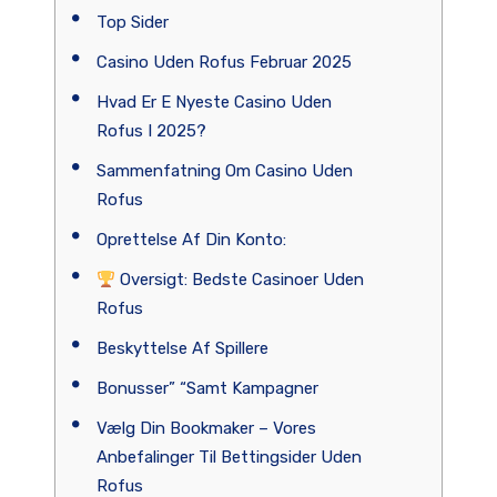
Top Sider
Casino Uden Rofus Februar 2025
Hvad Er E Nyeste Casino Uden
Rofus I 2025?
Sammenfatning Om Casino Uden
Rofus
Oprettelse Af Din Konto:
Oversigt: Bedste Casinoer Uden
Rofus
Beskyttelse Af Spillere
Bonusser” “Samt Kampagner
Vælg Din Bookmaker – Vores
Anbefalinger Til Bettingsider Uden
Rofus