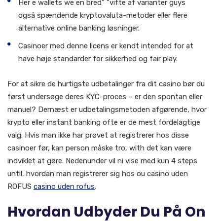
Her e wallets we en bred” “vifte af varianter guys
også spændende kryptovaluta-metoder eller flere
alternative online banking løsninger.
Casinoer med denne licens er kendt intended for at
have høje standarder for sikkerhed og fair play.
For at sikre de hurtigste udbetalinger fra dit casino bør du
først undersøge deres KYC-proces – er den spontan eller
manuel? Dernæst er udbetalingsmetoden afgørende, hvor
krypto eller instant banking ofte er de mest fordelagtige
valg. Hvis man ikke har prøvet at registrerer hos disse
casinoer før, kan person måske tro, with det kan være
indviklet at gøre. Nedenunder vil ni vise med kun 4 steps
until, hvordan man registrerer sig hos ou casino uden
ROFUS
casino uden rofus
.
Hvordan Udbyder Du På On