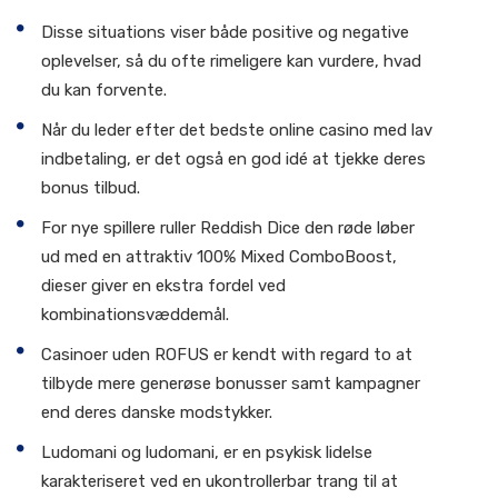
Disse situations viser både positive og negative
oplevelser, så du ofte rimeligere kan vurdere, hvad
du kan forvente.
Når du leder efter det bedste online casino med lav
indbetaling, er det også en god idé at tjekke deres
bonus tilbud.
For nye spillere ruller Reddish Dice den røde løber
ud med en attraktiv 100% Mixed ComboBoost,
dieser giver en ekstra fordel ved
kombinationsvæddemål.
Casinoer uden ROFUS er kendt with regard to at
tilbyde mere generøse bonusser samt kampagner
end deres danske modstykker.
Ludomani og ludomani, er en psykisk lidelse
karakteriseret ved en ukontrollerbar trang til at