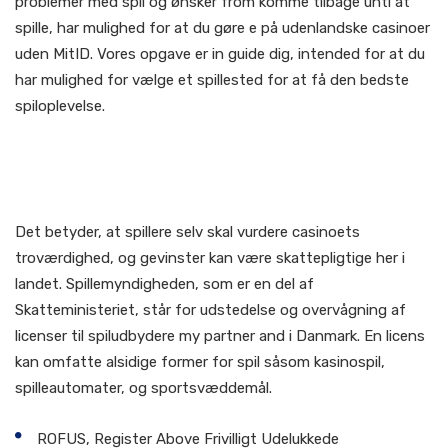
problemer med spil og ønsker from komme tilbage unti at
spille, har mulighed for at du gøre e på udenlandske casinoer
uden MitID. Vores opgave er in guide dig, intended for at du
har mulighed for vælge et spillested for at få den bedste
spiloplevelse.
Bonusser Og Kampagner
På Casino Uden Rofus
Det betyder, at spillere selv skal vurdere casinoets
troværdighed, og gevinster kan være skattepligtige her i
landet. Spillemyndigheden, som er en del af
Skatteministeriet, står for udstedelse og overvågning af
licenser til spiludbydere my partner and i Danmark. En licens
kan omfatte alsidige former for spil såsom kasinospil,
spilleautomater, og sportsvæddemål.
ROFUS, Register Above Frivilligt Udelukkede