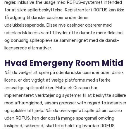
regler, inklusive the usage med ROFUS-systemet intended
for at sikre spillerbeskyttelse. Registranter i ROFUS kan ikke
få adgang til danske casinoer under deres
udelukkelsesperiode. Disse nye casinoer opererer med
udenlandsk licens samt tilbyder ofte durante mere fleksibel
og bonusrig spilleoplevelse sammenlignet med de dansk-
licenserede alternativer.
Hvad Emergeny Room Mitid
Når du vælger at spille på udenlandske casinoer uden dansk
licens, er det vigtigt at vælge platforme med stærke
ansvarlige spillepolitikker. Malta elr Curacao har
implementeret værktøjer og systemer til at beskytte spillere
mod afhængighed, såsom grænser with regard to indsatser
og oplukke til hjælp. Når du overvejer at spille på ain casino
uden ROFUS, kan der opstå mange spørgsmål omkring
lovlighed, sikkerhed, skatteforhold, og hvordan ROFUS