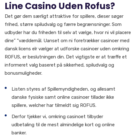
Line Casino Uden Rofus?
Det gør dem særligt attraktive for spillere, dieser søger
frihed, større spiludvalg og færre begrænsninger. Som
udbyder har du friheden til selv at vælge, hvor ni vil placere
dine” “væddemål. Uanset om ni foretrækker casinoer med
dansk licens elr vælger at udforske casinoer uden omkring
ROFUS, er beslutningen din. Det vigtigste er at træffe et
informeret valg baseret på sikkerhed, spiludvalg og
bonusmuligheder.
Listen styres af Spillemyndigheden, og allesamt
danske fysiske samt online casinoer tillader ikke
spillere, welcher har tilmeldt sig ROFUS.
Derfor tjekker vi, omkring casinoet tilbyder
udbetaling til de mest almindelige kort og online
banker.