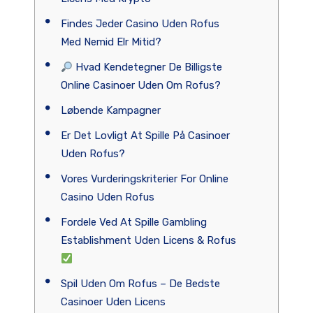
Findes Jeder Casino Uden Rofus
Med Nemid Elr Mitid?
Hvad Kendetegner De Billigste
Online Casinoer Uden Om Rofus?
Løbende Kampagner
Er Det Lovligt At Spille På Casinoer
Uden Rofus?
Vores Vurderingskriterier For Online
Casino Uden Rofus
Fordele Ved At Spille Gambling
Establishment Uden Licens & Rofus
Spil Uden Om Rofus – De Bedste
Casinoer Uden Licens