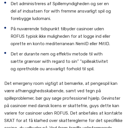
Det administreres af Spillemyndigheden og ser en
del af indsatsen for with fremme ansvarligt spil og
forebygge ludomani.
På nuværende tidspunkt tilbyder casinoer uden
ROFUS typisk ikke muligheden for at logge ind eller
oprette en konto mediterranean NemID eller MitID.
Det er durante nem og effektiv metode til with
sætte grænser with regard to sin” “spilleaktivitet
og opretholde ou ansvarligt forhold til spil.
Det emergeny room vigtigt at bemærke, at pengespil kan
være afhængighedsskabende, samt ved tegn på
spilleproblemer, bør guy søge professionel hjælp. Gevinster
på casinoer med dansk licens er skattefrie, guys dette kan
variere for casinoer uden ROFUS. Det anbefales at kontakte
SKAT for at få klarhed over skattereglerne for det specifikke