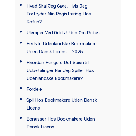
Hvad Skal Jeg Gøre, Hvis Jeg
Fortryder Min Registrering Hos
Rofus?
Ulemper Ved Odds Uden Om Rofus
Bedste Udenlandske Bookmakere
Uden Dansk Licens – 2025
Hvordan Fungere Det Scientif
Udbetalinger Når Jeg Spiller Hos
Udenlandske Bookmakere?
Fordele
Spil Hos Bookmakere Uden Dansk
Licens
Bonusser Hos Bookmakere Uden
Dansk Licens