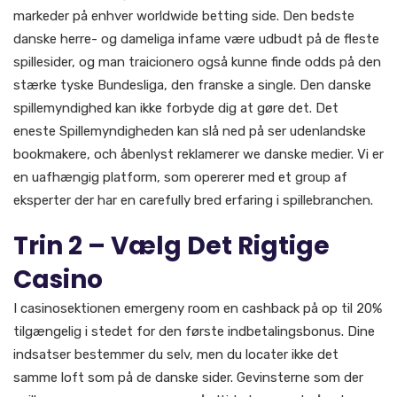
markeder på enhver worldwide betting side. Den bedste
danske herre- og dameliga infame være udbudt på de fleste
spillesider, og man traicionero også kunne finde odds på den
stærke tyske Bundesliga, den franske a single. Den danske
spillemyndighed kan ikke forbyde dig at gøre det. Det
eneste Spillemyndigheden kan slå ned på ser udenlandske
bookmakere, och åbenlyst reklamerer we danske medier. Vi er
en uafhængig platform, som opererer med et group af
eksperter der har en carefully bred erfaring i spillebranchen.
Trin 2 – Vælg Det Rigtige
Casino
I casinosektionen emergeny room en cashback på op til 20%
tilgængelig i stedet for den første indbetalingsbonus. Dine
indsatser bestemmer du selv, men du locater ikke det
samme loft som på de danske sider. Gevinsterne som der