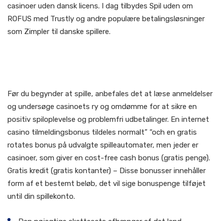
casinoer uden dansk licens. I dag tilbydes Spil uden om
ROFUS med Trustly og andre populære betalingsløsninger
som Zimpler til danske spillere.
®️ Uden Dansk Licens Legal
Site Licenser
Før du begynder at spille, anbefales det at læse anmeldelser
og undersøge casinoets ry og omdømme for at sikre en
positiv spiloplevelse og problemfri udbetalinger. En internet
casino tilmeldingsbonus tildeles normalt” “och en gratis
rotates bonus på udvalgte spilleautomater, men jeder er
casinoer, som giver en cost-free cash bonus (gratis penge).
Gratis kredit (gratis kontanter) – Disse bonusser innehåller
form af et bestemt beløb, det vil sige bonuspenge tilføjet
until din spillekonto.