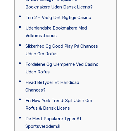
Bookmakere Uden Dansk Licens?
Trin 2 – Vælg Det Rigtige Casino
Udenlandske Bookmakere Med
Velkomstbonus
Sikkerhed Og Good Play På Chances
Uden Om Rofus
Fordelene Og Ulemperne Ved Casino
Uden Rofus
Hvad Betyder Et Handicap
Chances?
En New York Trend: Spil Uden Om
Rofus & Dansk Licens
De Mest Populære Typer Af
Sportsvæddemål