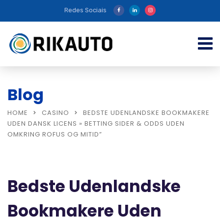
Redes Sociais
Blog
HOME
CASINO
BEDSTE UDENLANDSKE BOOKMAKERE
UDEN DANSK LICENS » BETTING SIDER & ODDS UDEN
OMKRING ROFUS OG MITID”
Bedste Udenlandske
Bookmakere Uden