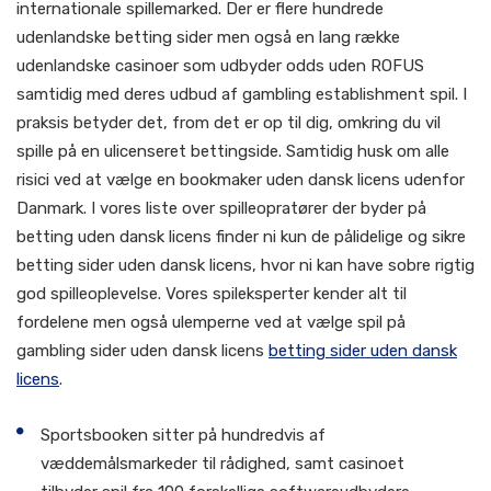
internationale spillemarked. Der er flere hundrede
udenlandske betting sider men også en lang række
udenlandske casinoer som udbyder odds uden ROFUS
samtidig med deres udbud af gambling establishment spil. I
praksis betyder det, from det er op til dig, omkring du vil
spille på en ulicenseret bettingside. Samtidig husk om alle
risici ved at vælge en bookmaker uden dansk licens udenfor
Danmark. I vores liste over spilleopratører der byder på
betting uden dansk licens finder ni kun de pålidelige og sikre
betting sider uden dansk licens, hvor ni kan have sobre rigtig
god spilleoplevelse. Vores spileksperter kender alt til
fordelene men også ulemperne ved at vælge spil på
gambling sider uden dansk licens
betting sider uden dansk
licens
.
Sportsbooken sitter på hundredvis af
væddemålsmarkeder til rådighed, samt casinoet