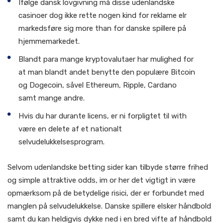
Ifølge dansk lovgivning må disse udenlandske
casinoer dog ikke rette nogen kind for reklame elr
markedsføre sig more than for danske spillere på
hjemmemarkedet.
Blandt para mange kryptovalutaer har mulighed for
at man blandt andet benytte den populære Bitcoin
og Dogecoin, såvel Ethereum, Ripple, Cardano
samt mange andre.
Hvis du har durante licens, er ni forpligtet til with
være en delete af et nationalt
selvudelukkelsesprogram.
Selvom udenlandske betting sider kan tilbyde større frihed
og simple attraktive odds, im or her det vigtigt in være
opmærksom på de betydelige risici, der er forbundet med
manglen på selvudelukkelse. Danske spillere elsker håndbold
samt du kan heldigvis dykke ned i en bred vifte af håndbold