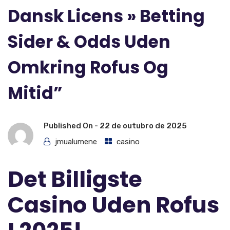
Dansk Licens » Betting
Sider & Odds Uden
Omkring Rofus Og
Mitid”
Published On -
22 de outubro de 2025
jmualumene
casino
Det Billigste
Casino Uden Rofus