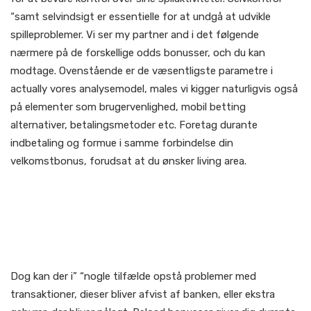
“samt selvindsigt er essentielle for at undgå at udvikle
spilleproblemer. Vi ser my partner and i det følgende
nærmere på de forskellige odds bonusser, och du kan
modtage. Ovenstående er de væsentligste parametre i
actually vores analysemodel, males vi kigger naturligvis også
på elementer som brugervenlighed, mobil betting
alternativer, betalingsmetoder etc. Foretag durante
indbetaling og formue i samme forbindelse din
velkomstbonus, forudsat at du ønsker living area.
Er Det Lovligt At Spille På
Bookmakere Uden Dansk
Licens?
Dog kan der i” “nogle tilfælde opstå problemer med
transaktioner, dieser bliver afvist af banken, eller ekstra