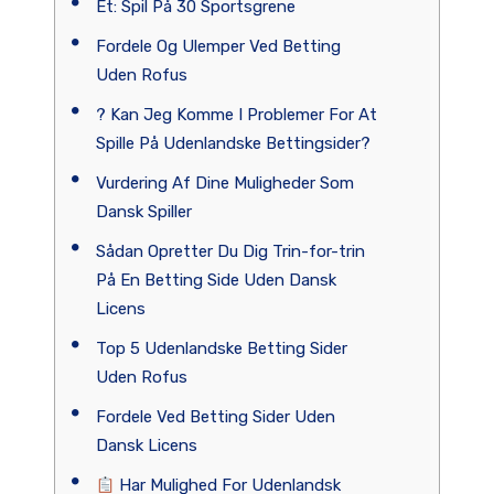
Et: Spil På 30 Sportsgrene
Fordele Og Ulemper Ved Betting
Uden Rofus
? Kan Jeg Komme I Problemer For At
Spille På Udenlandske Bettingsider?
Vurdering Af Dine Muligheder Som
Dansk Spiller
Sådan Opretter Du Dig Trin-for-trin
På En Betting Side Uden Dansk
Licens
Top 5 Udenlandske Betting Sider
Uden Rofus
Fordele Ved Betting Sider Uden
Dansk Licens
Har Mulighed For Udenlandsk