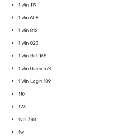
1 Win 119
1 Win 608
1 Win 812
1 Win 823
1 Win Bet 168
1 Win Game 574
1 Win Login 189
110
123
1vin 788
1w