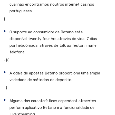
cual não encontramos noutros internet casinos
portugueses.
{
O suporte ao consumidor da Betano está
disponível twenty four hrs através de vida, 7 dias
por hebdómada, através de talk ao festón, mail e
telefone.
-}{
A odaie de apostas Betano proporciona uma ampla
variedade de métodos de deposito.
-}
Alguma das características cependant atraentes
perform aplicativo Betano é a funcionalidade de
LiveStreaming.