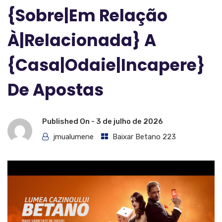
{Sobre|Em Relação
À|Relacionada} A
{Casa|Odaie|Incapere}
De Apostas
Published On -
3 de julho de 2026
jmualumene
Baixar Betano 223