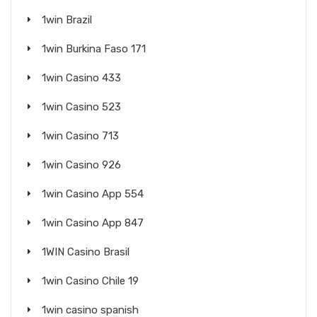
1win Brazil
1win Burkina Faso 171
1win Casino 433
1win Casino 523
1win Casino 713
1win Casino 926
1win Casino App 554
1win Casino App 847
1WIN Casino Brasil
1win Casino Chile 19
1win casino spanish