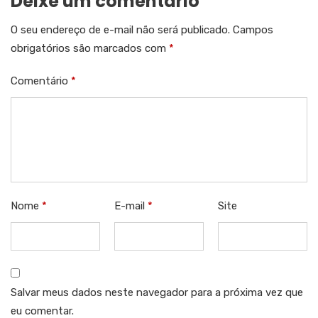
Deixe um comentário
O seu endereço de e-mail não será publicado.
Campos
obrigatórios são marcados com
*
Comentário
*
Nome
*
E-mail
*
Site
Salvar meus dados neste navegador para a próxima vez que
eu comentar.