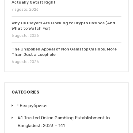
Actually Gets It Right
7 agosto, 2026
Why UK Players Are Flocking to Crypto Casinos (And
What to Watch For)
6 agosto, 2026
The Unspoken Appeal of Non Gamstop Casinos: More
Than Just a Loophole
6 agosto, 2026
CATEGORIES
! Без рубрики
#1 Trusted Online Gambling Establishment In
Bangladesh 2023 – 141