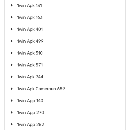
1win Apk 131
1win Apk 163
1win Apk 401
1win Apk 499
1win Apk 510
1win Apk 571
1win Apk 744
1win Apk Cameroun 689
1win App 140
1win App 270
1win App 282