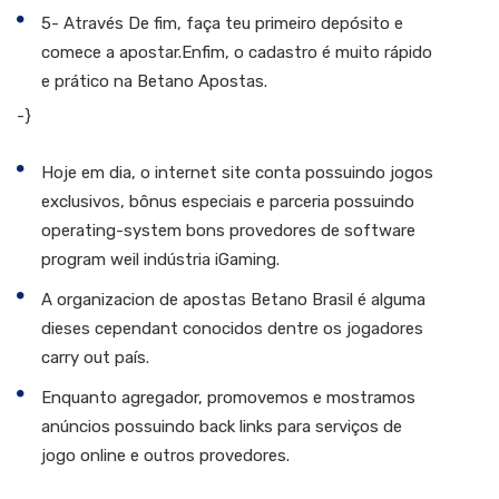
5- Através De fim, faça teu primeiro depósito e
comece a apostar.Enfim, o cadastro é muito rápido
e prático na Betano Apostas.
-}
Hoje em dia, o internet site conta possuindo jogos
exclusivos, bônus especiais e parceria possuindo
operating-system bons provedores de software
program weil indústria iGaming.
A organizacion de apostas Betano Brasil é alguma
dieses cependant conocidos dentre os jogadores
carry out país.
Enquanto agregador, promovemos e mostramos
anúncios possuindo back links para serviços de
jogo online e outros provedores.