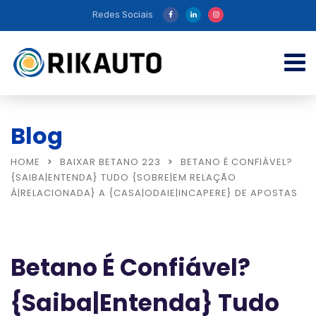
Redes Sociais
Blog
HOME
BAIXAR BETANO 223
BETANO É CONFIÁVEL?
{SAIBA|ENTENDA} TUDO {SOBRE|EM RELAÇÃO
À|RELACIONADA} A {CASA|ODAIE|INCAPERE} DE APOSTAS
Betano É Confiável?
{Saiba|Entenda} Tudo