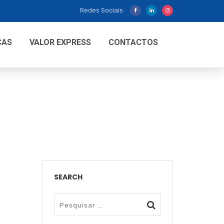
Redes Sociais
CAS
VALOR EXPRESS
CONTACTOS
SEARCH