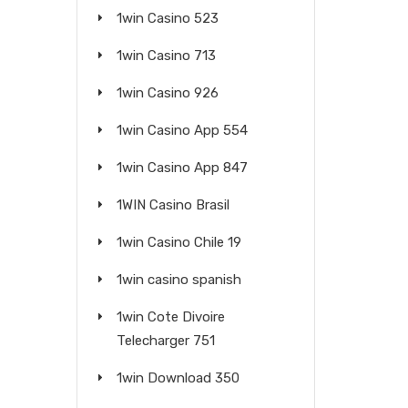
1win Casino 523
1win Casino 713
1win Casino 926
1win Casino App 554
1win Casino App 847
1WIN Casino Brasil
1win Casino Chile 19
1win casino spanish
1win Cote Divoire
Telecharger 751
1win Download 350