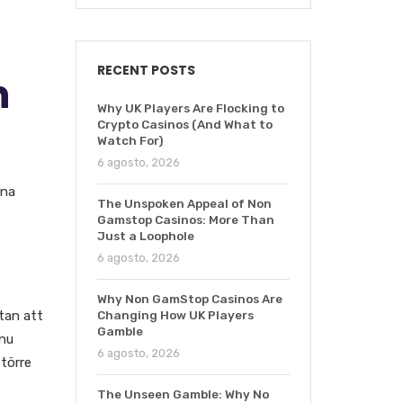
RECENT POSTS
n
Why UK Players Are Flocking to
Crypto Casinos (And What to
Watch For)
6 agosto, 2026
nna
The Unspoken Appeal of Non
Gamstop Casinos: More Than
Just a Loophole
6 agosto, 2026
Why Non GamStop Casinos Are
tan att
Changing How UK Players
Gamble
nnu
6 agosto, 2026
större
The Unseen Gamble: Why No