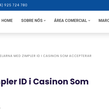
4) 925 724 780
HOME
SOBRE NÓS
ÁREA COMERCIAL
MAR
ELARNA MED ZIMPLER ID I CASINON SOM ACCEPTERAR
pler ID i Casinon Som