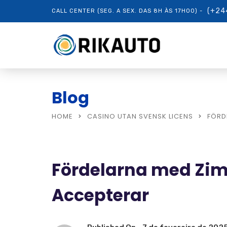
(+24
CALL CENTER (SEG. A SEX. DAS 8H ÀS 17H00) -
Blog
HOME
CASINO UTAN SVENSK LICENS
FÖRD
Fördelarna med Zim
Accepterar