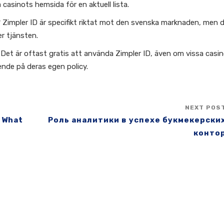
casinots hemsida för en aktuell lista.
?
Zimpler ID är specifikt riktat mot den svenska marknaden, men 
r tjänsten.
Det är oftast gratis att använda Zimpler ID, även om vissa casi
ende på deras egen policy.
NEXT POS
 What
Роль аналитики в успехе букмекерски
конто