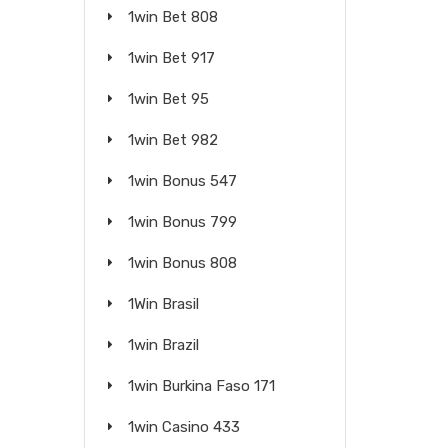
1win Bet 808
1win Bet 917
1win Bet 95
1win Bet 982
1win Bonus 547
1win Bonus 799
1win Bonus 808
1Win Brasil
1win Brazil
1win Burkina Faso 171
1win Casino 433