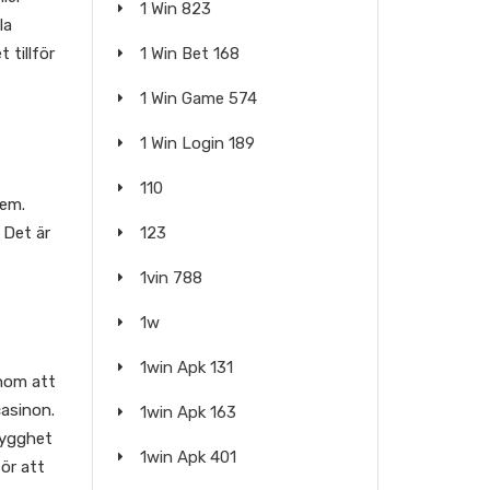
1 Win 823
la
 tillför
1 Win Bet 168
1 Win Game 574
1 Win Login 189
110
tem.
 Det är
123
1vin 788
1w
1win Apk 131
enom att
casinon.
1win Apk 163
rygghet
1win Apk 401
för att