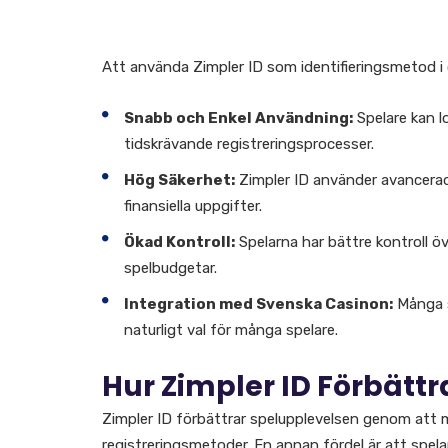
Fördelar med Användn
Att använda Zimpler ID som identifieringsmetod i 
Snabb och Enkel Användning:
Spelare kan l
tidskrävande registreringsprocesser.
Hög Säkerhet:
Zimpler ID använder avancerad
finansiella uppgifter.
Ökad Kontroll:
Spelarna har bättre kontroll öv
spelbudgetar.
Integration med Svenska Casinon:
Många sv
naturligt val för många spelare.
Hur Zimpler ID Förbätt
Zimpler ID förbättrar spelupplevelsen genom att m
registreringsmetoder. En annan fördel är att spela