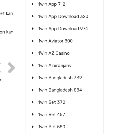
1win App 712
det kan
1win App Download 320
1win App Download 974
non kan
1win Aviator 800
1Win AZ Casino
T
1win Azerbajany
х
1win Bangladesh 339
р
1win Bangladesh 884
1win Bet 372
1win Bet 457
1win Bet 580