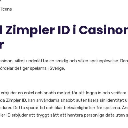
5
licens
Zimpler ID i Casino
r
-casinon, vilket underlättar en smidig och säker spelupplevelse. De
ördelar det ger spelarna i Sverige.
m erbjuder en enkel och snabb metod för att logga in och verifiera
a Zimpler ID, kan användarna snabbt autentisera sin identitet u
durer. Detta sparar tid och ökar bekvämligheten för spelarna. Ä
er ID erbjuder ett tryggt sätt att hantera personliga data utan 