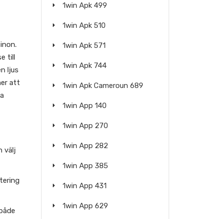
1win Apk 499
1win Apk 510
inon.
1win Apk 571
 till
1win Apk 744
n ljus
er att
1win Apk Cameroun 689
la
1win App 140
1win App 270
1win App 282
 välj
1win App 385
tering
1win App 431
1win App 629
 både