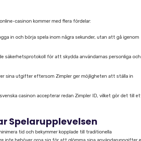
ing av Zimpler ID
online-casinon kommer med flera fördelar:
ogga in och börja spela inom några sekunder, utan att gå igenom
e säkerhetsprotokoll för att skydda användarnas personliga och
er sina utgifter eftersom Zimpler ger möjligheten att ställa in
enska casinon accepterar redan Zimpler ID, vilket gör det till et
rar Spelarupplevelsen
inimera tid och bekymmer kopplade till traditionella
re inte behöver oroa sig för att glömma sina användaruppgifter el