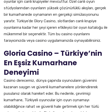
oyunlar için canlı krupiyeler mevcuttur. Özel canlı oyun
stüdyolarından oyunların yüksek çözünürlüklü akışları, gerçek
bir kumarhanede oynamanın en gerçekçi simülasyonunu
yaratır. Türkiye’de Glory Casino, slotlardan canlı krupiye
oyunlarına kadar her şeyi içeren etkileyici bir oyun kataloğu ile
mükemmel bir seçenektir. Tüm bu casino oyunlarını
tarayıcınızda veya casino uygulamanızda oynayabilirsiniz.
Gloria Casino – Türkiye’nin
En Eşsiz Kumarhane
Deneyimi
Casino derecemiz, dünya çapında oyuncuların güvenini
kazanan saygın ve güvenli kumarhanelere yönlendirerek
pusulanız olarak hareket eder. Bu nedenle, çevrimiçi
kumarhane, Türkiyeli oyuncular için oyun oynamayı
olabildiğince rahat ve güvenli hale getirmek için her türlü