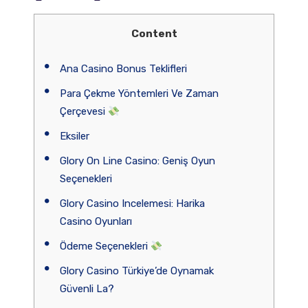
Content
Ana Casino Bonus Teklifleri
Para Çekme Yöntemleri Ve Zaman
Çerçevesi
Eksiler
Glory On Line Casino: Geniş Oyun
Seçenekleri
Glory Casino Incelemesi: Harika
Casino Oyunları
Ödeme Seçenekleri
Glory Casino Türkiye’de Oynamak
Güvenli La?