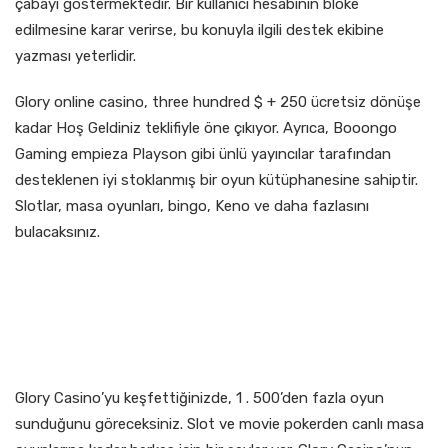
çabayı göstermektedir. Bir kullanıcı hesabının bloke
edilmesine karar verirse, bu konuyla ilgili destek ekibine
yazması yeterlidir.
Glory online casino, three hundred $ + 250 ücretsiz dönüşe
kadar Hoş Geldiniz teklifiyle öne çıkıyor. Ayrıca, Booongo
Gaming empieza Playson gibi ünlü yayıncılar tarafından
desteklenen iyi stoklanmış bir oyun kütüphanesine sahiptir.
Slotlar, masa oyunları, bingo, Keno ve daha fazlasını
bulacaksınız.
Glory Online Casino
Türkiye Için Mükemmel Bir
Seçim
Glory Casino’yu keşfettiğinizde, 1 . 500’den fazla oyun
sunduğunu göreceksiniz. Slot ve movie pokerden canlı masa