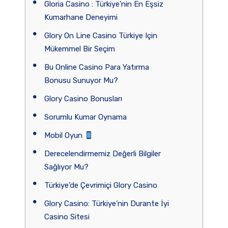
Gloria Casino : Türkiye’nin En Eşsiz
Kumarhane Deneyimi
Glory On Line Casino Türkiye Için
Mükemmel Bir Seçim
Bu Online Casino Para Yatırma
Bonusu Sunuyor Mu?
Glory Casino Bonusları
Sorumlu Kumar Oynama
Mobil Oyun
Derecelendirmemiz Değerli Bilgiler
Sağlıyor Mu?
Türkiye’de Çevrimiçi Glory Casino
Glory Casino: Türkiye’nin Durante İyi
Casino Sitesi