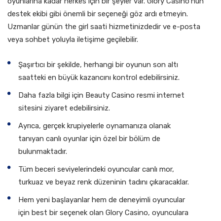
oyunlarına kadar herkes için bir şeyler var. Glory Casino’nun
destek ekibi gibi önemli bir seçeneği göz ardı etmeyin.
Uzmanlar günün the girl saati hizmetinizdedir ve e-posta
veya sohbet yoluyla iletişime geçilebilir.
Şaşırtıcı bir şekilde, herhangi bir oyunun son altı
saatteki en büyük kazancını kontrol edebilirsiniz.
Daha fazla bilgi için Beauty Casino resmi internet
sitesini ziyaret edebilirsiniz.
Ayrıca, gerçek krupiyelerle oynamanıza olanak
tanıyan canlı oyunlar için özel bir bölüm de
bulunmaktadır.
Tüm beceri seviyelerindeki oyuncular canlı mor,
turkuaz ve beyaz renk düzeninin tadını çıkaracaklar.
Hem yeni başlayanlar hem de deneyimli oyuncular
için best bir seçenek olan Glory Casino, oyunculara