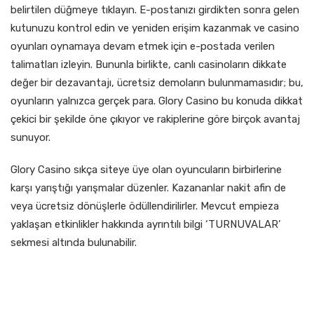
belirtilen düğmeye tıklayın. E-postanızı girdikten sonra gelen
kutunuzu kontrol edin ve yeniden erişim kazanmak ve casino
oyunları oynamaya devam etmek için e-postada verilen
talimatları izleyin. Bununla birlikte, canlı casinoların dikkate
değer bir dezavantajı, ücretsiz demoların bulunmamasıdır; bu,
oyunların yalnızca gerçek para. Glory Casino bu konuda dikkat
çekici bir şekilde öne çıkıyor ve rakiplerine göre birçok avantaj
sunuyor.
Glory Casino sıkça siteye üye olan oyuncuların birbirlerine
karşı yarıştığı yarışmalar düzenler. Kazananlar nakit afin de
veya ücretsiz dönüşlerle ödüllendirilirler. Mevcut empieza
yaklaşan etkinlikler hakkında ayrıntılı bilgi ‘TURNUVALAR’
sekmesi altında bulunabilir.
Derecelendirmemiz Değerli
Bilgiler Sağlıyor Mu?