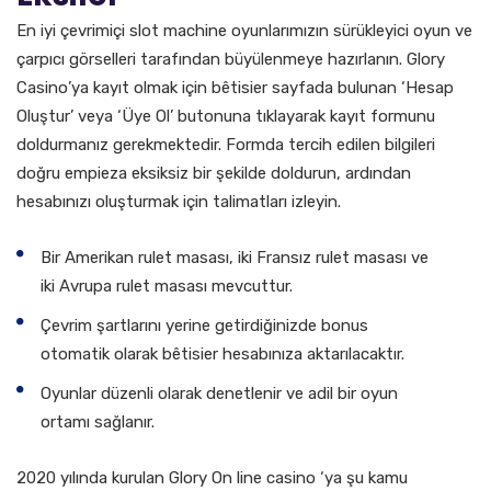
En iyi çevrimiçi slot machine oyunlarımızın sürükleyici oyun ve
çarpıcı görselleri tarafından büyülenmeye hazırlanın. Glory
Casino’ya kayıt olmak için bêtisier sayfada bulunan ‘Hesap
Oluştur’ veya ‘Üye Ol’ butonuna tıklayarak kayıt formunu
doldurmanız gerekmektedir. Formda tercih edilen bilgileri
doğru empieza eksiksiz bir şekilde doldurun, ardından
hesabınızı oluşturmak için talimatları izleyin.
Bir Amerikan rulet masası, iki Fransız rulet masası ve
iki Avrupa rulet masası mevcuttur.
Çevrim şartlarını yerine getirdiğinizde bonus
otomatik olarak bêtisier hesabınıza aktarılacaktır.
Oyunlar düzenli olarak denetlenir ve adil bir oyun
ortamı sağlanır.
2020 yılında kurulan Glory On line casino ‘ya şu kamu