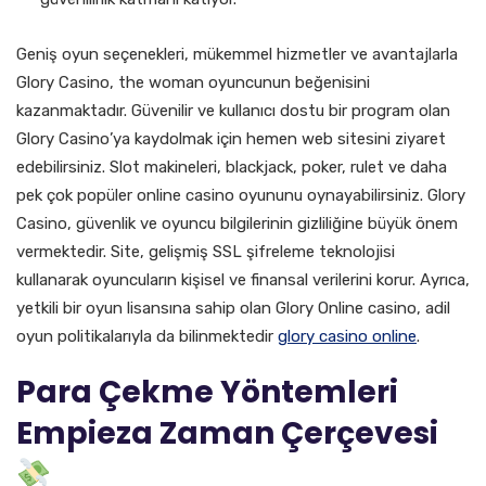
Geniş oyun seçenekleri, mükemmel hizmetler ve avantajlarla
Glory Casino, the woman oyuncunun beğenisini
kazanmaktadır. Güvenilir ve kullanıcı dostu bir program olan
Glory Casino’ya kaydolmak için hemen web sitesini ziyaret
edebilirsiniz. Slot makineleri, blackjack, poker, rulet ve daha
pek çok popüler online casino oyununu oynayabilirsiniz. Glory
Casino, güvenlik ve oyuncu bilgilerinin gizliliğine büyük önem
vermektedir. Site, gelişmiş SSL şifreleme teknolojisi
kullanarak oyuncuların kişisel ve finansal verilerini korur. Ayrıca,
yetkili bir oyun lisansına sahip olan Glory Online casino, adil
oyun politikalarıyla da bilinmektedir
glory casino online
.
Para Çekme Yöntemleri
Empieza Zaman Çerçevesi