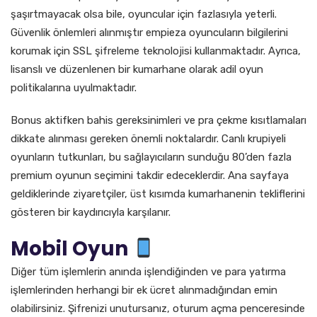
şaşırtmayacak olsa bile, oyuncular için fazlasıyla yeterli.
Güvenlik önlemleri alınmıştır empieza oyuncuların bilgilerini
korumak için SSL şifreleme teknolojisi kullanmaktadır. Ayrıca,
lisanslı ve düzenlenen bir kumarhane olarak adil oyun
politikalarına uyulmaktadır.
Bonus aktifken bahis gereksinimleri ve pra çekme kısıtlamaları
dikkate alınması gereken önemli noktalardır. Canlı krupiyeli
oyunların tutkunları, bu sağlayıcıların sunduğu 80’den fazla
premium oyunun seçimini takdir edeceklerdir. Ana sayfaya
geldiklerinde ziyaretçiler, üst kısımda kumarhanenin tekliflerini
gösteren bir kaydırıcıyla karşılanır.
Mobil Oyun
Diğer tüm işlemlerin anında işlendiğinden ve para yatırma
işlemlerinden herhangi bir ek ücret alınmadığından emin
olabilirsiniz. Şifrenizi unutursanız, oturum açma penceresinde