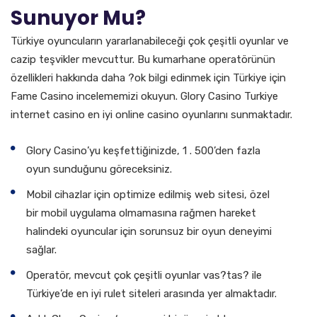
Sunuyor Mu?
Türkiye oyuncuların yararlanabileceği çok çeşitli oyunlar ve
cazip teşvikler mevcuttur. Bu kumarhane operatörünün
özellikleri hakkında daha ?ok bilgi edinmek için Türkiye için
Fame Casino incelememizi okuyun. Glory Casino Turkiye
internet casino en iyi online casino oyunlarını sunmaktadır.
Glory Casino’yu keşfettiğinizde, 1 . 500’den fazla
oyun sunduğunu göreceksiniz.
Mobil cihazlar için optimize edilmiş web sitesi, özel
bir mobil uygulama olmamasına rağmen hareket
halindeki oyuncular için sorunsuz bir oyun deneyimi
sağlar.
Operatör, mevcut çok çeşitli oyunlar vas?tas? ile
Türkiye’de en iyi rulet siteleri arasında yer almaktadır.