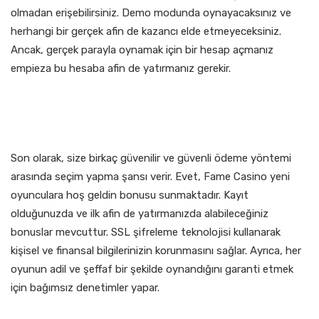
olmadan erişebilirsiniz. Demo modunda oynayacaksınız ve
herhangi bir gerçek afin de kazancı elde etmeyeceksiniz.
Ancak, gerçek parayla oynamak için bir hesap açmanız
empieza bu hesaba afin de yatırmanız gerekir.
Ana Casino Bonus
Teklifleri
Son olarak, size birkaç güvenilir ve güvenli ödeme yöntemi
arasında seçim yapma şansı verir. Evet, Fame Casino yeni
oyunculara hoş geldin bonusu sunmaktadır. Kayıt
olduğunuzda ve ilk afin de yatırmanızda alabileceğiniz
bonuslar mevcuttur. SSL şifreleme teknolojisi kullanarak
kişisel ve finansal bilgilerinizin korunmasını sağlar. Ayrıca, her
oyunun adil ve şeffaf bir şekilde oynandığını garanti etmek
için bağımsız denetimler yapar.