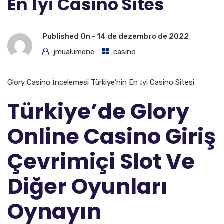
En İyi Casino Sites
Published On -
14 de dezembro de 2022
jmualumene
casino
Glory Casino İncelemesi Türkiye’nin En İyi Casino Sitesi
Türkiye’de Glory
Online Casino Giriş
Çevrimiçi Slot Ve
Diğer Oyunları
Oynayın