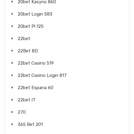
20bet Kasyno 860
20bet Login 583
20bet Pl 125
22bet
22Bet BD
22bet Casino 519
22bet Casino Login 817
22bet Espana 60
22bet IT
270
365 Bet 201