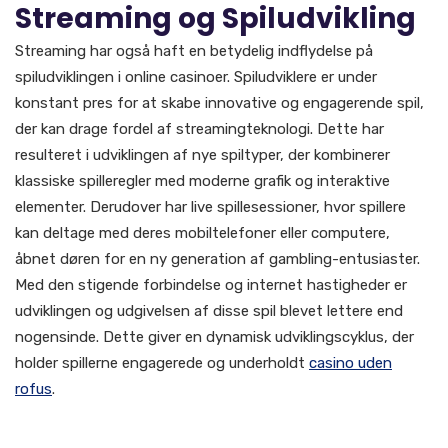
Streaming og Spiludvikling
Streaming har også haft en betydelig indflydelse på
spiludviklingen i online casinoer. Spiludviklere er under
konstant pres for at skabe innovative og engagerende spil,
der kan drage fordel af streamingteknologi. Dette har
resulteret i udviklingen af nye spiltyper, der kombinerer
klassiske spilleregler med moderne grafik og interaktive
elementer. Derudover har live spillesessioner, hvor spillere
kan deltage med deres mobiltelefoner eller computere,
åbnet døren for en ny generation af gambling-entusiaster.
Med den stigende forbindelse og internet hastigheder er
udviklingen og udgivelsen af disse spil blevet lettere end
nogensinde. Dette giver en dynamisk udviklingscyklus, der
holder spillerne engagerede og underholdt
casino uden
rofus
.
Streaming og Sikkerhed