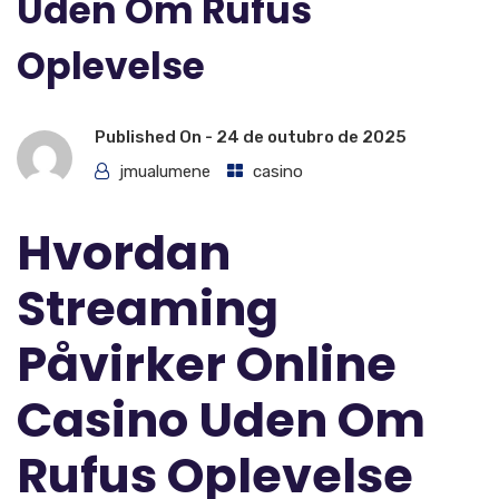
Uden Om Rufus
Oplevelse
Published On -
24 de outubro de 2025
jmualumene
casino
Hvordan
Streaming
Påvirker Online
Casino Uden Om
Rufus Oplevelse