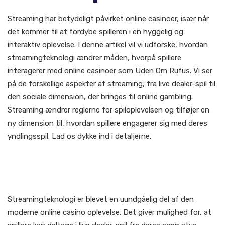
Streaming har betydeligt påvirket online casinoer, især når
det kommer til at fordybe spilleren i en hyggelig og
interaktiv oplevelse. I denne artikel vil vi udforske, hvordan
streamingteknologi ændrer måden, hvorpå spillere
interagerer med online casinoer som Uden Om Rufus. Vi ser
på de forskellige aspekter af streaming, fra live dealer-spil til
den sociale dimension, der bringes til online gambling.
Streaming ændrer reglerne for spiloplevelsen og tilføjer en
ny dimension til, hvordan spillere engagerer sig med deres
yndlingsspil. Lad os dykke ind i detaljerne.
Streamingteknologiens
Rolle i Online Casinoer
Streamingteknologi er blevet en uundgåelig del af den
moderne online casino oplevelse. Det giver mulighed for, at