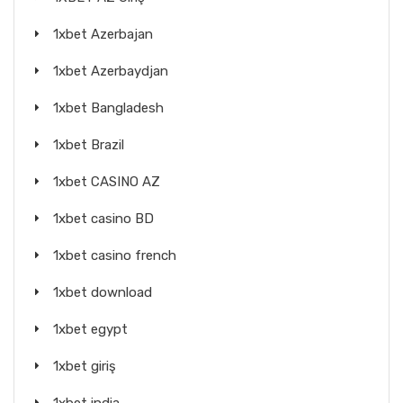
1xbet Azerbajan
1xbet Azerbaydjan
1xbet Bangladesh
1xbet Brazil
1xbet CASINO AZ
1xbet casino BD
1xbet casino french
1xbet download
1xbet egypt
1xbet giriş