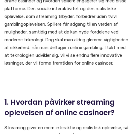
online casinoer og hvordan spillere engagerer sig med disse
platforme. Den sociale interaktivitet og den realistiske
oplevelse, som streaming tilbyder, forbedrer uden tvivl
gamblingoplevelsen. Spillere får adgang til en verden af
muligheder, samtidig med at de kan nyde fordelene ved
moderne teknologi. Dog skal man aldrig glemme vigtigheden
af sikkerhed, når man deltager i online gambling. I takt med
at teknologien udvikler sig, vil vi se endnu flere innovative
løsninger, der vil forme fremtiden for online casinoer.
Ofte stillede spørgsmål
(FAQ)
1. Hvordan påvirker streaming
oplevelsen af online casinoer?
Streaming giver en mere interaktiv og realistisk oplevelse, så