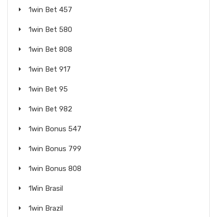
1win Bet 457
1win Bet 580
1win Bet 808
1win Bet 917
1win Bet 95
1win Bet 982
1win Bonus 547
1win Bonus 799
1win Bonus 808
1Win Brasil
1win Brazil