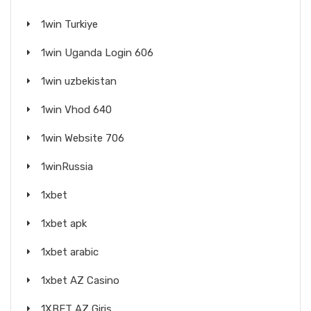
1win Turkiye
1win Uganda Login 606
1win uzbekistan
1win Vhod 640
1win Website 706
1winRussia
1xbet
1xbet apk
1xbet arabic
1xbet AZ Casino
1XBET AZ Giriş