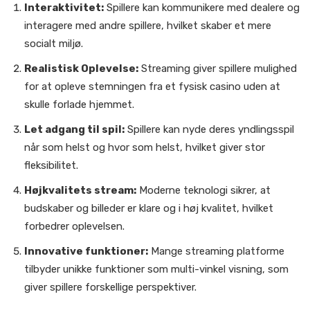
Interaktivitet:
Spillere kan kommunikere med dealere og
interagere med andre spillere, hvilket skaber et mere
socialt miljø.
Realistisk Oplevelse:
Streaming giver spillere mulighed
for at opleve stemningen fra et fysisk casino uden at
skulle forlade hjemmet.
Let adgang til spil:
Spillere kan nyde deres yndlingsspil
når som helst og hvor som helst, hvilket giver stor
fleksibilitet.
Højkvalitets stream:
Moderne teknologi sikrer, at
budskaber og billeder er klare og i høj kvalitet, hvilket
forbedrer oplevelsen.
Innovative funktioner:
Mange streaming platforme
tilbyder unikke funktioner som multi-vinkel visning, som
giver spillere forskellige perspektiver.