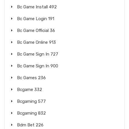
Bc Game Install 492
Bc Game Login 191
Bc Game Official 36
Bc Game Online 913
Bc Game Sign In 727
Bc Game Sign In 900
Bc Games 236
Bcgame 332
Bcgaming 577
Bcgaming 832
Bdm Bet 226