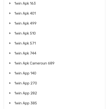
1win Apk 163
1win Apk 401
1win Apk 499
1win Apk 510
1win Apk 571
1win Apk 744
1win Apk Cameroun 689
1win App 140
1win App 270
1win App 282
1win App 385