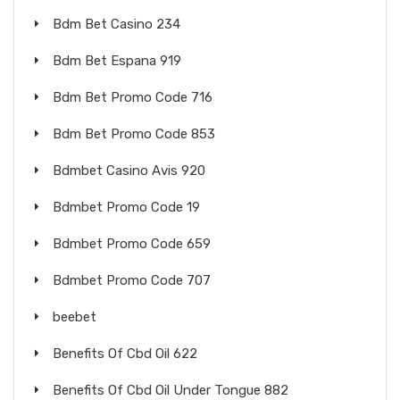
Bdm Bet Casino 234
Bdm Bet Espana 919
Bdm Bet Promo Code 716
Bdm Bet Promo Code 853
Bdmbet Casino Avis 920
Bdmbet Promo Code 19
Bdmbet Promo Code 659
Bdmbet Promo Code 707
beebet
Benefits Of Cbd Oil 622
Benefits Of Cbd Oil Under Tongue 882