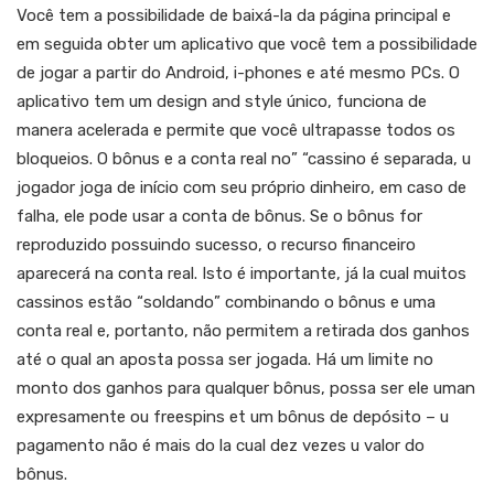
Você tem a possibilidade de baixá-la da página principal e
em seguida obter um aplicativo que você tem a possibilidade
de jogar a partir do Android, i-phones e até mesmo PCs. O
aplicativo tem um design and style único, funciona de
manera acelerada e permite que você ultrapasse todos os
bloqueios. O bônus e a conta real no” “cassino é separada, u
jogador joga de início com seu próprio dinheiro, em caso de
falha, ele pode usar a conta de bônus. Se o bônus for
reproduzido possuindo sucesso, o recurso financeiro
aparecerá na conta real. Isto é importante, já la cual muitos
cassinos estão “soldando” combinando o bônus e uma
conta real e, portanto, não permitem a retirada dos ganhos
até o qual an aposta possa ser jogada. Há um limite no
monto dos ganhos para qualquer bônus, possa ser ele uman
expresamente ou freespins et um bônus de depósito – u
pagamento não é mais do la cual dez vezes u valor do
bônus.