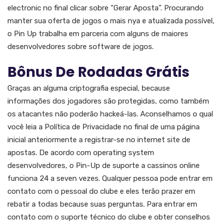
electronic no final clicar sobre “Gerar Aposta”. Procurando
manter sua oferta de jogos o mais nya e atualizada possível,
o Pin Up trabalha em parceria com alguns de maiores
desenvolvedores sobre software de jogos.
Bônus De Rodadas Grátis
Graças an alguma criptografia especial, because
informações dos jogadores são protegidas, como também
os atacantes não poderão hackeá-las. Aconselhamos o qual
você leia a Política de Privacidade no final de uma página
inicial anteriormente a registrar-se no internet site de
apostas. De acordo com operating system
desenvolvedores, o Pin-Up de suporte a cassinos online
funciona 24 a seven vezes. Qualquer pessoa pode entrar em
contato com o pessoal do clube e eles terão prazer em
rebatir a todas because suas perguntas. Para entrar em
contato com o suporte técnico do clube e obter conselhos