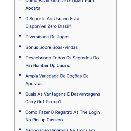
Como Fazer Uso De O Ticket Para
Aposta
O Suporte Ao Usuario Está
Disponível Zero Brasil?
Diversidade De Jogos
Bônus Sobre Boas-vindas
Descobrindo Todos Os Segredos Do
Pin Number Up Casino
Ampla Variedade De Opções De
Apostas
Quais As Vantagens E Desvantagens
Carry Out Pin-up?
Como Fazer O Registro At The Login
No Pin-up Cassino
Negociação Dinâmica Na Troca Em