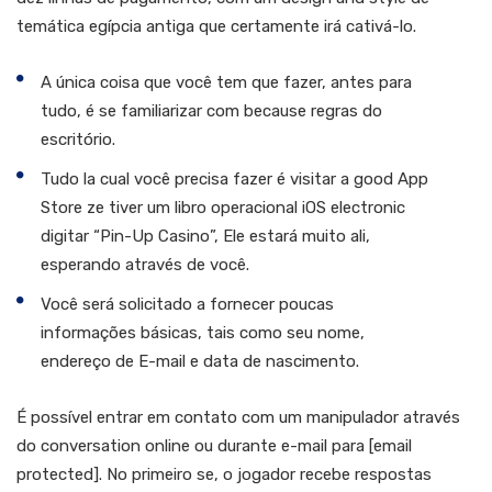
temática egípcia antiga que certamente irá cativá-lo.
A única coisa que você tem que fazer, antes para
tudo, é se familiarizar com because regras do
escritório.
Tudo la cual você precisa fazer é visitar a good App
Store ze tiver um libro operacional iOS electronic
digitar “Pin-Up Casino”, Ele estará muito ali,
esperando através de você.
Você será solicitado a fornecer poucas
informações básicas, tais como seu nome,
endereço de E-mail e data de nascimento.
É possível entrar em contato com um manipulador através
do conversation online ou durante e-mail para [email
protected]. No primeiro se, o jogador recebe respostas