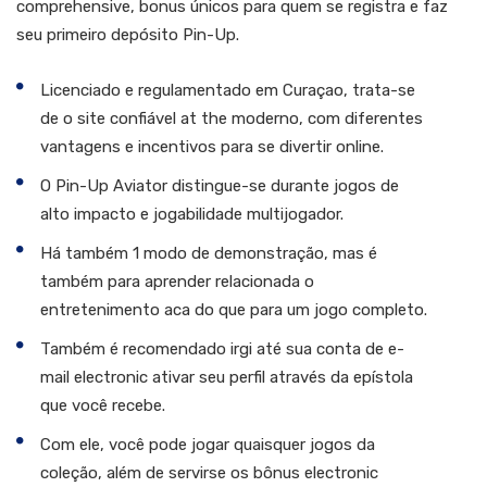
comprehensive, bonus únicos para quem se registra e faz
seu primeiro depósito Pin-Up.
Licenciado e regulamentado em Curaçao, trata-se
de o site confiável at the moderno, com diferentes
vantagens e incentivos para se divertir online.
O Pin-Up Aviator distingue-se durante jogos de
alto impacto e jogabilidade multijogador.
Há também 1 modo de demonstração, mas é
também para aprender relacionada o
entretenimento aca do que para um jogo completo.
Também é recomendado irgi até sua conta de e-
mail electronic ativar seu perfil através da epístola
que você recebe.
Com ele, você pode jogar quaisquer jogos da
coleção, além de servirse os bônus electronic