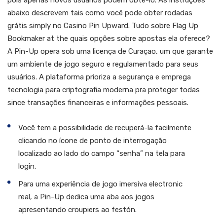
pois apenas novos usuários podem obtê-lo. As instruções
abaixo descrevem tais como você pode obter rodadas
grátis simply no Casino Pin Upward. Tudo sobre Flag Up
Bookmaker at the quais opções sobre apostas ela oferece?
A Pin-Up opera sob uma licença de Curaçao, um que garante
um ambiente de jogo seguro e regulamentado para seus
usuários. A plataforma prioriza a segurança e emprega
tecnologia para criptografia moderna pra proteger todas
since transações financeiras e informações pessoais.
Você tem a possibilidade de recuperá-la facilmente
clicando no ícone de ponto de interrogação
localizado ao lado do campo “senha” na tela para
login.
Para uma experiência de jogo imersiva electronic
real, a Pin-Up dedica uma aba aos jogos
apresentando croupiers ao festón.