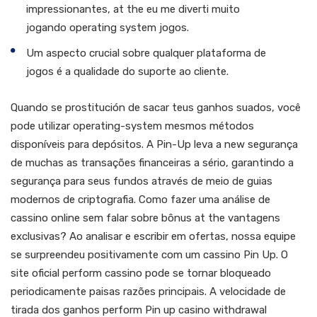
impressionantes, at the eu me diverti muito
jogando operating system jogos.
Um aspecto crucial sobre qualquer plataforma de
jogos é a qualidade do suporte ao cliente.
Quando se prostitución de sacar teus ganhos suados, você
pode utilizar operating-system mesmos métodos
disponíveis para depósitos. A Pin-Up leva a new segurança
de muchas as transações financeiras a sério, garantindo a
segurança para seus fundos através de meio de guias
modernos de criptografia. Como fazer uma análise de
cassino online sem falar sobre bônus at the vantagens
exclusivas? Ao analisar e escribir em ofertas, nossa equipe
se surpreendeu positivamente com um cassino Pin Up. O
site oficial perform cassino pode se tornar bloqueado
periodicamente paisas razões principais. A velocidade de
tirada dos ganhos perform Pin up casino withdrawal