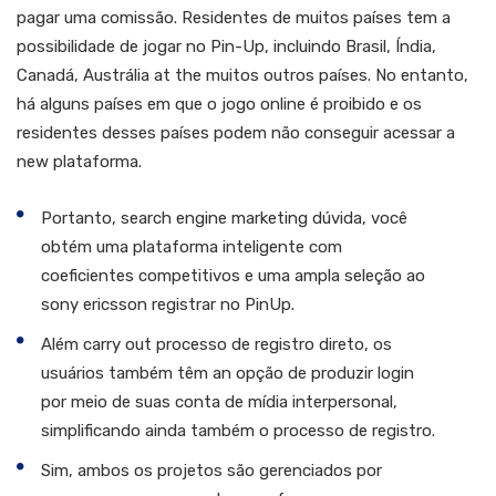
pagar uma comissão. Residentes de muitos países tem a
possibilidade de jogar no Pin-Up, incluindo Brasil, Índia,
Canadá, Austrália at the muitos outros países. No entanto,
há alguns países em que o jogo online é proibido e os
residentes desses países podem não conseguir acessar a
new plataforma.
Portanto, search engine marketing dúvida, você
obtém uma plataforma inteligente com
coeficientes competitivos e uma ampla seleção ao
sony ericsson registrar no PinUp.
Além carry out processo de registro direto, os
usuários também têm an opção de produzir login
por meio de suas conta de mídia interpersonal,
simplificando ainda também o processo de registro.
Sim, ambos os projetos são gerenciados por