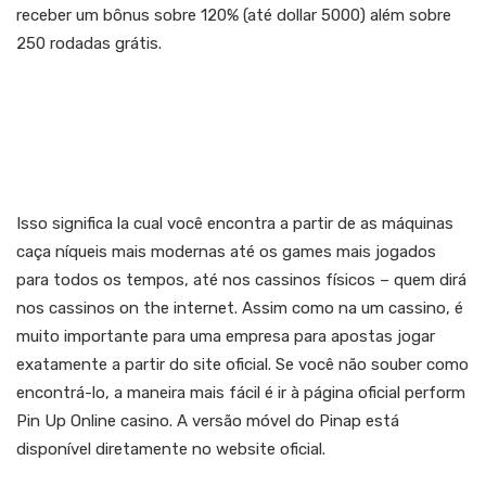
receber um bônus sobre 120% (até dollar 5000) além sobre
250 rodadas grátis.
Que Jogos Estão
Disponíveis No Pin Up
Online Casino Online?
Isso significa la cual você encontra a partir de as máquinas
caça níqueis mais modernas até os games mais jogados
para todos os tempos, até nos cassinos físicos – quem dirá
nos cassinos on the internet. Assim como na um cassino, é
muito importante para uma empresa para apostas jogar
exatamente a partir do site oficial. Se você não souber como
encontrá-lo, a maneira mais fácil é ir à página oficial perform
Pin Up Online casino. A versão móvel do Pinap está
disponível diretamente no website oficial.