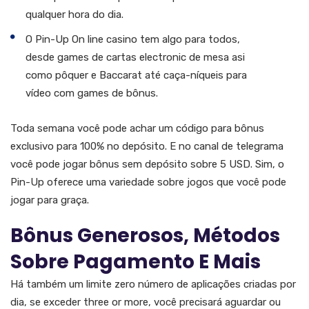
qualquer hora do dia.
O Pin-Up On line casino tem algo para todos,
desde games de cartas electronic de mesa asi
como pôquer e Baccarat até caça-níqueis para
vídeo com games de bônus.
Toda semana você pode achar um código para bônus
exclusivo para 100% no depósito. E no canal de telegrama
você pode jogar bônus sem depósito sobre 5 USD. Sim, o
Pin-Up oferece uma variedade sobre jogos que você pode
jogar para graça.
Bônus Generosos, Métodos
Sobre Pagamento E Mais
Há também um limite zero número de aplicações criadas por
dia, se exceder three or more, você precisará aguardar ou