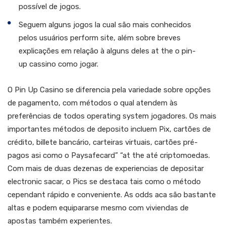
possível de jogos.
Seguem alguns jogos la cual são mais conhecidos
pelos usuários perform site, além sobre breves
explicações em relação à alguns deles at the o pin-
up cassino como jogar.
O Pin Up Casino se diferencia pela variedade sobre opções
de pagamento, com métodos o qual atendem às
preferências de todos operating system jogadores. Os mais
importantes métodos de deposito incluem Pix, cartões de
crédito, billete bancário, carteiras virtuais, cartões pré-
pagos asi como o Paysafecard” “at the até criptomoedas.
Com mais de duas dezenas de experiencias de depositar
electronic sacar, o Pics se destaca tais como o método
cependant rápido e conveniente. As odds aca são bastante
altas e podem equipararse mesmo com viviendas de
apostas também experientes.