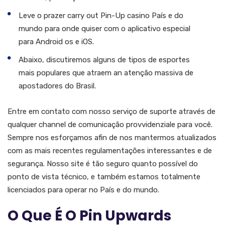
Leve o prazer carry out Pin-Up casino País e do
mundo para onde quiser com o aplicativo especial
para Android os e iOS.
Abaixo, discutiremos alguns de tipos de esportes
mais populares que atraem an atenção massiva de
apostadores do Brasil.
Entre em contato com nosso serviço de suporte através de
qualquer channel de comunicação provvidenziale para você.
Sempre nos esforçamos afin de nos mantermos atualizados
com as mais recentes regulamentações interessantes e de
segurança. Nosso site é tão seguro quanto possível do
ponto de vista técnico, e também estamos totalmente
licenciados para operar no País e do mundo.
O Que É O Pin Upwards