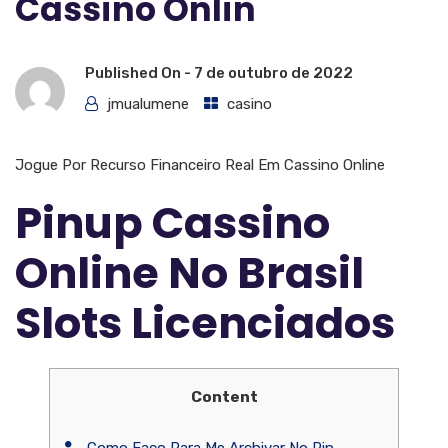
Cassino Onlin
Published On -
7 de outubro de 2022
jmualumene
casino
Jogue Por Recurso Financeiro Real Em Cassino Online
Pinup Cassino
Online No Brasil
Slots Licenciados
Content