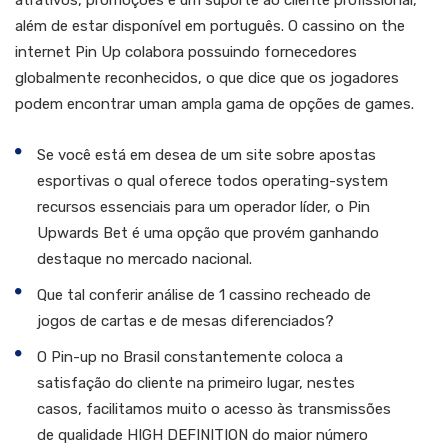
atrativos, promoções e um suporte ao cliente profissional,
além de estar disponível em português. O cassino on the
internet Pin Up colabora possuindo fornecedores
globalmente reconhecidos, o que dice que os jogadores
podem encontrar uman ampla gama de opções de games.
Se você está em desea de um site sobre apostas
esportivas o qual oferece todos operating-system
recursos essenciais para um operador líder, o Pin
Upwards Bet é uma opção que provém ganhando
destaque no mercado nacional.
Que tal conferir análise de 1 cassino recheado de
jogos de cartas e de mesas diferenciados?
O Pin-up no Brasil constantemente coloca a
satisfação do cliente na primeiro lugar, nestes
casos, facilitamos muito o acesso às transmissões
de qualidade HIGH DEFINITION do maior número