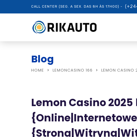
(+24
CALL CENTER (SEG. A SEX. DAS 8H ÀS 17H00) -
Blog
HOME
LEMONCASINO 166
LEMON CASINO 
Lemon Casino 2025
{Online|Internetowe
{Strona|Witryna|W