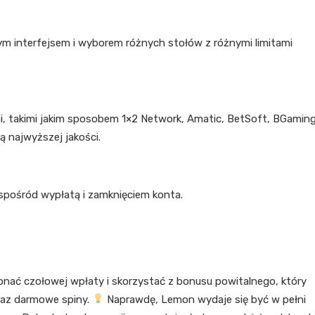
ym interfejsem i wyborem różnych stołów z różnymi limitami
takimi jakim sposobem 1×2 Network, Amatic, BetSoft, BGaming
 najwyższej jakości.
spośród wypłatą i zamknięciem konta.
onać czołowej wpłaty i skorzystać z bonusu powitalnego, który
raz darmowe spiny.
Naprawdę, Lemon wydaje się być w pełni