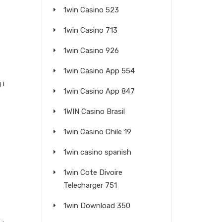
1win Casino 523
1win Casino 713
1win Casino 926
1win Casino App 554
 i
1win Casino App 847
1WIN Casino Brasil
1win Casino Chile 19
1win casino spanish
1win Cote Divoire
Telecharger 751
1win Download 350