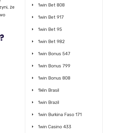
1win Bet 808
yni, że
ywo
1win Bet 917
1win Bet 95
?
1win Bet 982
1win Bonus 547
1win Bonus 799
1win Bonus 808
1Win Brasil
1win Brazil
1win Burkina Faso 171
1win Casino 433