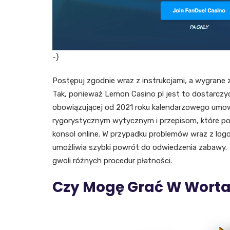
-}
Postępuj zgodnie wraz z instrukcjami, a wygrane 
Tak, ponieważ Lemon Casino pl jest to dostarczyc
obowiązującej od 2021 roku kalendarzowego umowy
rygorystycznym wytycznym i przepisom, które po
konsol online. W przypadku problemów wraz z lo
umożliwia szybki powrót do odwiedzenia zabawy.
gwoli różnych procedur płatności.
Czy Mogę Grać W Worta