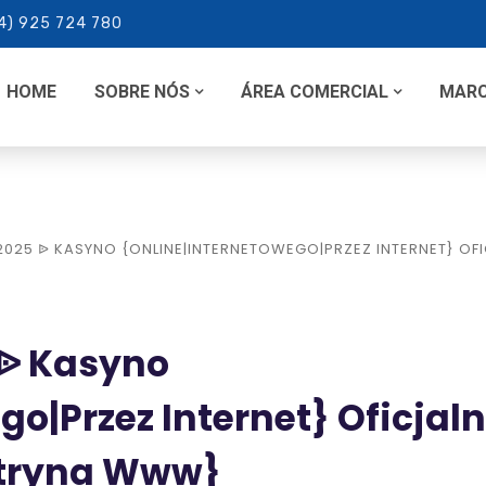
4) 925 724 780
HOME
SOBRE NÓS
ÁREA COMERCIAL
MAR
2025 ᐉ KASYNO {ONLINE|INTERNETOWEGO|PRZEZ INTERNET} O
 ᐉ Kasyno
go|Przez Internet} Oficjal
itryna Www}