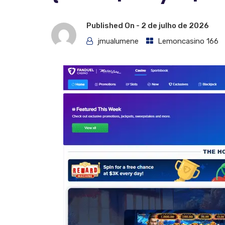
Published On -
2 de julho de 2026
jmualumene
Lemoncasino 166