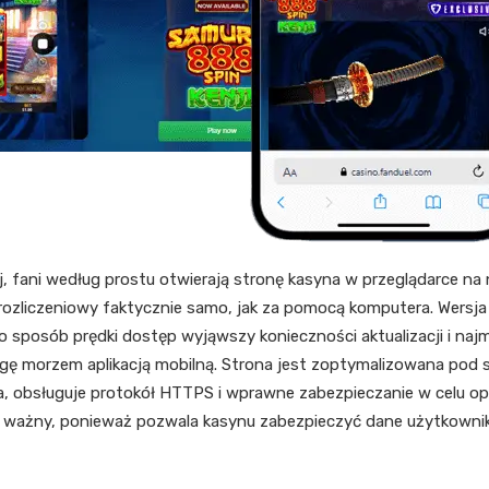
j, fani według prostu otwierają stronę kasyna w przeglądarce n
 rozliczeniowy faktycznie samo, jak za pomocą komputera. Wersja
o sposób prędki dostęp wyjąwszy konieczności aktualizacji i naj
agę morzem aplikacją mobilną. Strona jest zoptymalizowana pod
a, obsługuje protokół HTTPS i wprawne zabezpieczanie w celu opi
yć ważny, ponieważ pozwala kasynu zabezpieczyć dane użytkowni