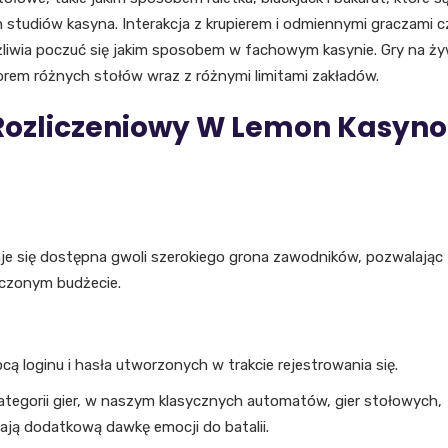
tudiów kasyna. Interakcja z krupierem i odmiennymi graczami cz
ożliwia poczuć się jakim sposobem w fachowym kasynie. Gry na ż
borem różnych stołów wraz z różnymi limitami zakładów.
Rozliczeniowy W Lemon Kasyno
aje się dostępna gwoli szerokiego grona zawodników, pozwalając
iczonym budżecie.
 loginu i hasła utworzonych w trakcie rejestrowania się.
tegorii gier, w naszym klasycznych automatów, gier stołowych,
ają dodatkową dawkę emocji do batalii.