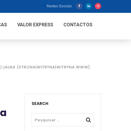
Redes Sociais
CAS
VALOR EXPRESS
CONTACTOS
FICJALNA {STRONA|WITRYNA|WITRYNA WWW}
SEARCH
na