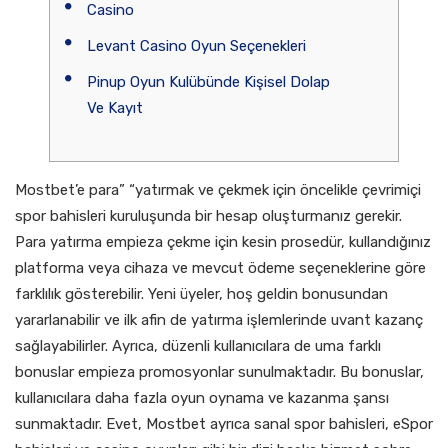
Casino
Levant Casino Oyun Seçenekleri
Pinup Oyun Kulübünde Kişisel Dolap
Ve Kayıt
Mostbet’e para” “yatırmak ve çekmek için öncelikle çevrimiçi
spor bahisleri kuruluşunda bir hesap oluşturmanız gerekir.
Para yatırma empieza çekme için kesin prosedür, kullandığınız
platforma veya cihaza ve mevcut ödeme seçeneklerine göre
farklılık gösterebilir. Yeni üyeler, hoş geldin bonusundan
yararlanabilir ve ilk afin de yatırma işlemlerinde uvant kazanç
sağlayabilirler. Ayrıca, düzenli kullanıcılara de uma farklı
bonuslar empieza promosyonlar sunulmaktadır. Bu bonuslar,
kullanıcılara daha fazla oyun oynama ve kazanma şansı
sunmaktadır. Evet, Mostbet ayrıca sanal spor bahisleri, eSpor