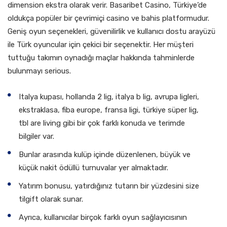
dimension ekstra olarak verir. Basaribet Casino, Türkiye’de
oldukça popüler bir çevrimiçi casino ve bahis platformudur.
Geniş oyun seçenekleri, güvenilirlik ve kullanıcı dostu arayüzü
ile Türk oyuncular için çekici bir seçenektir. Her müşteri
tuttuğu takımın oynadığı maçlar hakkında tahminlerde
bulunmayı serious.
Italya kupası, hollanda 2 lig, italya b lig, avrupa ligleri,
ekstraklasa, fiba europe, fransa ligi, türkiye süper lig,
tbl are living gibi bir çok farklı konuda ve terimde
bilgiler var.
Bunlar arasında kulüp içinde düzenlenen, büyük ve
küçük nakit ödüllü turnuvalar yer almaktadır.
Yatırım bonusu, yatırdığınız tutarın bir yüzdesini size
tilgift olarak sunar.
Ayrıca, kullanıcılar birçok farklı oyun sağlayıcısının