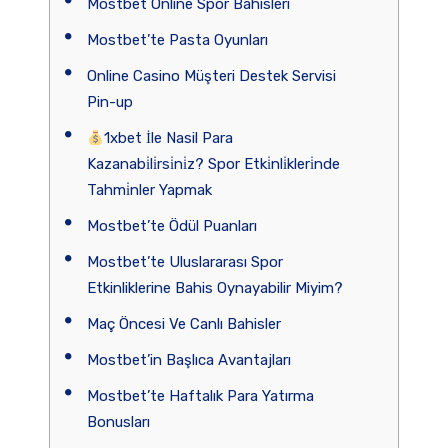
Mostbet Online Spor Bahisleri
Mostbet’te Pasta Oyunları
Online Casino Müşteri Destek Servisi
Pin-up
1xbet İle Nasil Para
Kazanabi̇li̇rsi̇ni̇z? Spor Etki̇nli̇kleri̇nde
Tahmi̇nler Yapmak
Mostbet’te Ödül Puanları
Mostbet’te Uluslararası Spor
Etkinliklerine Bahis Oynayabilir Miyim?
Maç Öncesi Ve Canlı Bahisler
Mostbet’in Başlıca Avantajları
Mostbet’te Haftalık Para Yatırma
Bonusları