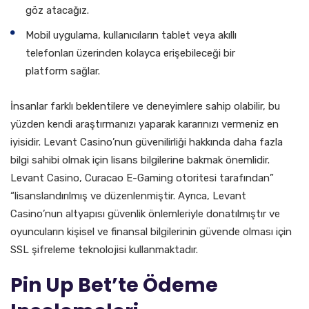
göz atacağız.
Mobil uygulama, kullanıcıların tablet veya akıllı
telefonları üzerinden kolayca erişebileceği bir
platform sağlar.
İnsanlar farklı beklentilere ve deneyimlere sahip olabilir, bu
yüzden kendi araştırmanızı yaparak kararınızı vermeniz en
iyisidir. Levant Casino’nun güvenilirliği hakkında daha fazla
bilgi sahibi olmak için lisans bilgilerine bakmak önemlidir.
Levant Casino, Curacao E-Gaming otoritesi tarafından”
“lisanslandırılmış ve düzenlenmiştir. Ayrıca, Levant
Casino’nun altyapısı güvenlik önlemleriyle donatılmıştır ve
oyuncuların kişisel ve finansal bilgilerinin güvende olması için
SSL şifreleme teknolojisi kullanmaktadır.
Pin Up Bet’te Ödeme