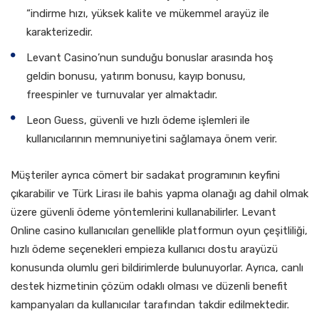
“indirme hızı, yüksek kalite ve mükemmel arayüz ile
karakterizedir.
Levant Casino’nun sunduğu bonuslar arasında hoş
geldin bonusu, yatırım bonusu, kayıp bonusu,
freespinler ve turnuvalar yer almaktadır.
Leon Guess, güvenli ve hızlı ödeme işlemleri ile
kullanıcılarının memnuniyetini sağlamaya önem verir.
Müşteriler ayrıca cömert bir sadakat programının keyfini
çıkarabilir ve Türk Lirası ile bahis yapma olanağı ag dahil olmak
üzere güvenli ödeme yöntemlerini kullanabilirler. Levant
Online casino kullanıcıları genellikle platformun oyun çeşitliliği,
hızlı ödeme seçenekleri empieza kullanıcı dostu arayüzü
konusunda olumlu geri bildirimlerde bulunuyorlar. Ayrıca, canlı
destek hizmetinin çözüm odaklı olması ve düzenli benefit
kampanyaları da kullanıcılar tarafından takdir edilmektedir.