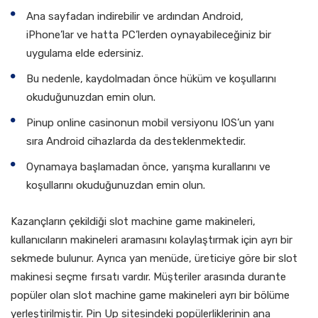
Ana sayfadan indirebilir ve ardından Android,
iPhone’lar ve hatta PC’lerden oynayabileceğiniz bir
uygulama elde edersiniz.
Bu nedenle, kaydolmadan önce hüküm ve koşullarını
okuduğunuzdan emin olun.
Pinup online casinonun mobil versiyonu IOS’un yanı
sıra Android cihazlarda da desteklenmektedir.
Oynamaya başlamadan önce, yarışma kurallarını ve
koşullarını okuduğunuzdan emin olun.
Kazançların çekildiği slot machine game makineleri,
kullanıcıların makineleri aramasını kolaylaştırmak için ayrı bir
sekmede bulunur. Ayrıca yan menüde, üreticiye göre bir slot
makinesi seçme fırsatı vardır. Müşteriler arasında durante
popüler olan slot machine game makineleri ayrı bir bölüme
yerleştirilmiştir. Pin Up sitesindeki popülerliklerinin ana