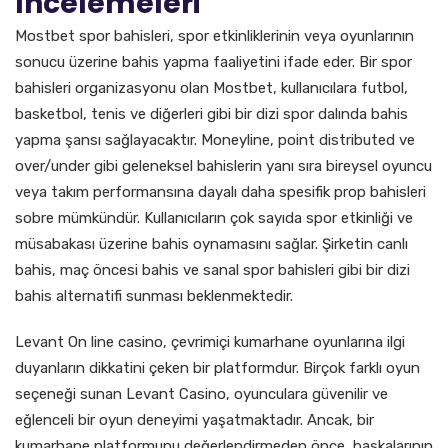
Incelemeleri
Mostbet spor bahisleri, spor etkinliklerinin veya oyunlarının
sonucu üzerine bahis yapma faaliyetini ifade eder. Bir spor
bahisleri organizasyonu olan Mostbet, kullanıcılara futbol,
basketbol, tenis ve diğerleri gibi bir dizi spor dalında bahis
yapma şansı sağlayacaktır. Moneyline, point distributed ve
over/under gibi geleneksel bahislerin yanı sıra bireysel oyuncu
veya takım performansına dayalı daha spesifik prop bahisleri
sobre mümkündür. Kullanıcıların çok sayıda spor etkinliği ve
müsabakası üzerine bahis oynamasını sağlar. Şirketin canlı
bahis, maç öncesi bahis ve sanal spor bahisleri gibi bir dizi
bahis alternatifi sunması beklenmektedir.
Levant On line casino, çevrimiçi kumarhane oyunlarına ilgi
duyanların dikkatini çeken bir platformdur. Birçok farklı oyun
seçeneği sunan Levant Casino, oyunculara güvenilir ve
eğlenceli bir oyun deneyimi yaşatmaktadır. Ancak, bir
kumarhane platformunu değerlendirmeden önce, başkalarının