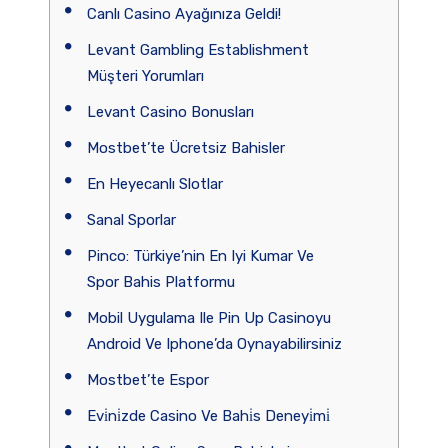
Canlı Casino Ayağınıza Geldi!
Levant Gambling Establishment
Müşteri Yorumları
Levant Casino Bonusları
Mostbet’te Ücretsiz Bahisler
En Heyecanlı Slotlar
Sanal Sporlar
Pinco: Türkiye’nin En Iyi Kumar Ve
Spor Bahis Platformu
Mobil Uygulama Ile Pin Up Casinoyu
Android Ve Iphone’da Oynayabilirsiniz
Mostbet’te Espor
Evi̇ni̇zde Casino Ve Bahi̇s Deneyi̇mi̇