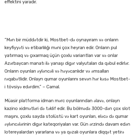
effektini yaradır.
Mostbet AZ-90 bukmeker
kontorunun xüsusiyyətləri
“Mən bir müddətdir ki, Mostbet-də oynayıram və onların
keyfiyyəti və etibarlılığı məni çox heyran edir. Onların pul
yatırmaq və çıxarmaq üçün çoxlu variantları var və onlar
Azərbaycan manatı ilə yanaşı digər valyutaları da qəbul edirlər.
Onların oyunları əyləncəli və həyəcanlıdır və əmsalları
rəqabətlidir. Onlayn qumar oyunlarını sevən hər kəsə Mostbet-
i tövsiyə edərdim.” – Camal.
Müasir platforma idman mərc oyunlarından əlavə, onlayn
kazino xidmətləri də təklif edir. Bu bölmədə 3000-dən çox slot
maşını, çoxlu sayda stolüstü və kart oyunları, eləcə də qumar
əyləncələrinin digər kateqoriyaları var. Gün ərzində davam edən
lotereyalardan yararlana və ya qəzalı oyunlara diqqət yetirə