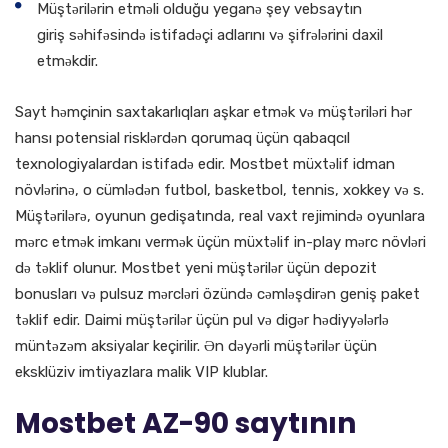
Müştərilərin etməli olduğu yeganə şey vebsaytın
giriş səhifəsində istifadəçi adlarını və şifrələrini daxil
etməkdir.
Sayt həmçinin saxtakarlıqları aşkar etmək və müştəriləri hər
hansı potensial risklərdən qorumaq üçün qabaqcıl
texnologiyalardan istifadə edir. Mostbet müxtəlif idman
növlərinə, o cümlədən futbol, ​​basketbol, ​​tennis, xokkey və s.
Müştərilərə, oyunun gedişatında, real vaxt rejimində oyunlara
mərc etmək imkanı vermək üçün müxtəlif in-play mərc növləri
də təklif olunur. Mostbet yeni müştərilər üçün depozit
bonusları və pulsuz mərcləri özündə cəmləşdirən geniş paket
təklif edir. Daimi müştərilər üçün pul və digər hədiyyələrlə
müntəzəm aksiyalar keçirilir. Ən dəyərli müştərilər üçün
eksklüziv imtiyazlara malik VIP klublar.
Mostbet AZ-90 saytının