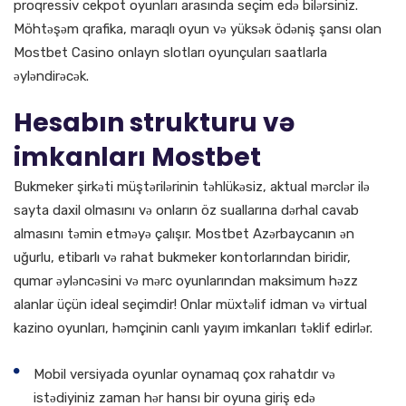
proqressiv cekpot oyunları arasında seçim edə bilərsiniz.
Möhtəşəm qrafika, maraqlı oyun və yüksək ödəniş şansı olan
Mostbet Casino onlayn slotları oyunçuları saatlarla
əyləndirəcək.
Hesabın strukturu və
imkanları Mostbet
Bukmeker şirkəti müştərilərinin təhlükəsiz, aktual mərclər ilə
sayta daxil olmasını və onların öz suallarına dərhal cavab
almasını təmin etməyə çalışır. Mostbet Azərbaycanın ən
uğurlu, etibarlı və rahat bukmeker kontorlarından biridir,
qumar əyləncəsini və mərc oyunlarından maksimum həzz
alanlar üçün ideal seçimdir! Onlar müxtəlif idman və virtual
kazino oyunları, həmçinin canlı yayım imkanları təklif edirlər.
Mobil versiyada oyunlar oynamaq çox rahatdır və
istədiyiniz zaman hər hansı bir oyuna giriş edə