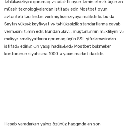
təhlükəsizliyini qorumaq və ədalətli oyun təmin etmək üçün ən
müasir texnologiyalardan istifadə edir. Mostbet oyun
avtoriteti tərəfindən verilmiş lisenziyaya malikdir ki, bu da
Saytın yüksək keyfiyyət və təhlükəsizlik standartlarına cavab
verməsini təmin edir. Bundan əlavə, müştərilərinin məxfiliyini və
maliyyə əməliyyatlarını qorumaq üçün SSL şifrələməsindən
istifadə edirlər. Ən yaxşı hadisələrdə Mostbet bukmeker
kontorunun siyahısına 1000-ə yaxın market daxildir.
Mostbet-az45 saytının
bütün yeni istifadəçiləri
üçün qeydiyyat üçün
Mostbet-dən eksklüziv xoş
gəlmisiniz bonusu
Hesab yaradarkən yalnız özünüz haqqında ən son