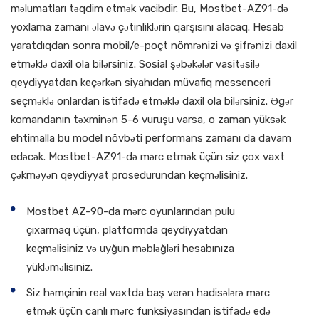
məlumatları təqdim etmək vacibdir. Bu, Mostbet-AZ91-də
yoxlama zamanı əlavə çətinliklərin qarşısını alacaq. Hesab
yaratdıqdan sonra mobil/e-poçt nömrənizi və şifrənizi daxil
etməklə daxil ola bilərsiniz. Sosial şəbəkələr vasitəsilə
qeydiyyatdan keçərkən siyahıdan müvafiq messenceri
seçməklə onlardan istifadə etməklə daxil ola bilərsiniz. Əgər
komandanın təxminən 5-6 vuruşu varsa, o zaman yüksək
ehtimalla bu model növbəti performans zamanı da davam
edəcək. Mostbet-AZ91-də mərc etmək üçün siz çox vaxt
çəkməyən qeydiyyat prosedurundan keçməlisiniz.
Mostbet AZ-90-da mərc oyunlarından pulu
çıxarmaq üçün, platformda qeydiyyatdan
keçməlisiniz və uyğun məbləğləri hesabınıza
yükləməlisiniz.
Siz həmçinin real vaxtda baş verən hadisələrə mərc
etmək üçün canlı mərc funksiyasından istifadə edə