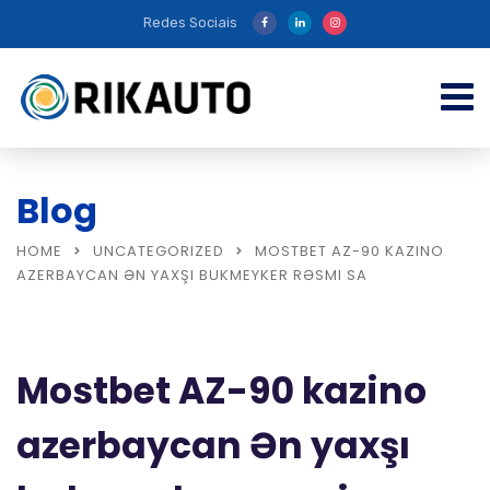
Redes Sociais
Blog
HOME
UNCATEGORIZED
MOSTBET AZ-90 KAZINO
AZERBAYCAN ƏN YAXŞI BUKMEYKER RƏSMI SA
Mostbet AZ-90 kazino
azerbaycan Ən yaxşı