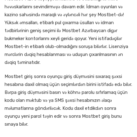
həvəskarlarını sevindirməyə davam edir. İdman oyunları və
kazino sahəsində maraqlı və əyləncəli hər şey Mostbet-də!
Yüksək əmsalları, etibarlı pul çıxarma üsulları və idman
tədbirlərinin geniş seçimi ilə Mostbet Azərbaycan digər
bukmeker kontorlarını xeyli geridə qoyur. Yeni istifadəçilər
Mostbet-in etibarlı olub-olmadığını soruşa bilərlər. Lisenziya
mərclərin dəqiq hesablanması və uduşun çıxarılmasının ən
dəqiq təminatıdır.
Mostbet giriş sonra oyunçu giriş düyməsini sıxaraq şəxsi
hesabına daxil olmaq üçün seçimlərdən birini istifadə edə bilər.
Bərpa giriş düyməsini basın və köhnə parolu sıfırlamaq üçün
kodu olan məktub və ya SMS şəxsi hesabınızın əlaqə
məlumatlarına göndəriləcək. Kodu daxil etdikdən sonra
oyunçu yeni parol təyin edir və sonra Mostbet giriş bunu
sınaya bilər.