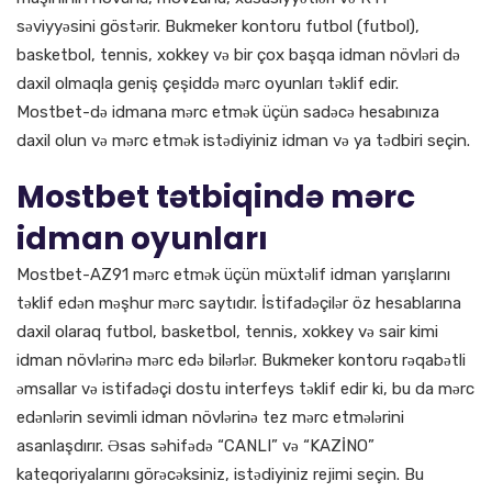
səviyyəsini göstərir. Bukmeker kontoru futbol (futbol),
basketbol, tennis, xokkey və bir çox başqa idman növləri də
daxil olmaqla geniş çeşiddə mərc oyunları təklif edir.
Mostbet-də idmana mərc etmək üçün sadəcə hesabınıza
daxil olun və mərc etmək istədiyiniz idman və ya tədbiri seçin.
Mostbet tətbiqində mərc
idman oyunları
Mostbet-AZ91 mərc etmək üçün müxtəlif idman yarışlarını
təklif edən məşhur mərc saytıdır. İstifadəçilər öz hesablarına
daxil olaraq futbol, basketbol, tennis, xokkey və sair kimi
idman növlərinə mərc edə bilərlər. Bukmeker kontoru rəqabətli
əmsallar və istifadəçi dostu interfeys təklif edir ki, bu da mərc
edənlərin sevimli idman növlərinə tez mərc etmələrini
asanlaşdırır. Əsas səhifədə “CANLI” və “KAZİNO”
kateqoriyalarını görəcəksiniz, istədiyiniz rejimi seçin. Bu