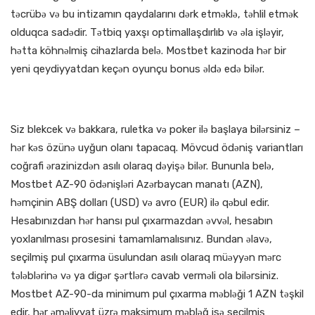
təcrübə və bu intizamın qaydalarını dərk etməklə, təhlil etmək
olduqca sadədir. Tətbiq yaxşı optimallaşdırlıb və əla işləyir,
hətta köhnəlmiş cihazlarda belə. Mostbet kazinoda hər bir
yeni qeydiyyatdan keçən oyunçu bonus əldə edə bilər.
Mostbet Azərbaycan
Siz blekcek və bakkara, ruletka və poker ilə başlaya bilərsiniz –
hər kəs özünə uyğun olanı tapacaq. Mövcud ödəniş variantları
coğrafi ərazinizdən asılı olaraq dəyişə bilər. Bununla belə,
Mostbet AZ-90 ödənişləri Azərbaycan manatı (AZN),
həmçinin ABŞ dolları (USD) və avro (EUR) ilə qəbul edir.
Hesabınızdan hər hansı pul çıxarmazdan əvvəl, hesabın
yoxlanılması prosesini tamamlamalısınız. Bundan əlavə,
seçilmiş pul çıxarma üsulundan asılı olaraq müəyyən mərc
tələblərinə və ya digər şərtlərə cavab verməli ola bilərsiniz.
Mostbet AZ-90-da minimum pul çıxarma məbləği 1 AZN təşkil
edir, hər əməliyyat üzrə maksimum məbləğ isə seçilmiş