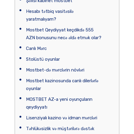
Şəxsi kabinet mostbet
Hesabı tətbiq vasitəsilə
yaratmalıyam?
Mostbet Qeydiyyat keçdikdə 555
AZN bonusunu necə əldə etmək olar?
Canlı Mərc
Stolüstü oyunlar
Mostbet-də mərclərin növləri
Mostbet kazinosunda canlı dilerlərlə
oyunlar
MOSTBET AZ-a yeni oyunçuların
qeydiyyatı
Lisenziyalı kazino və idman mərcləri
Təhlükəsizlik və müştərilərə dəstək