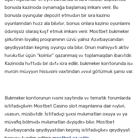
bonusla kazinoda oynamağa başlamaq imkanı verir. Bu
bonusla oyunçular depozit etmədən bir sıra kazino
oyunlarından həzz ala bilərlər; bonus onlara kazino oyunlarını
ödənişsiz olaraq kəşf etmək imkanı verir. Mostbet bukmeker
şirkətinin loyallıq proqramının üzvü yalnız Azərbaycandan
qeydiyyatdan keçmiş oyunçu ola bilər. Onun mahiyyəti aktiv
hərəkətlər üçün “koinlər” qazanmaq və toplamaqdan ibarətdir.
Kazinoda həftədə bir dəfə icra edilir, bukmeker kontorunda isə
mərcin müəyyən hissəsini vaxtından əvvəl götürmək şansı var.
Mostbet-az90.com
Bukmeker kontorunun rəsmi saytında və tematik forumlarda
istifadəçilərin Mostbet Casino slot maşınlarına dair rəyləri,
əsasən, müsbətdir. İstifadəçi şəxsi məlumatları oxuya və ya
müvafiq bölmədə məlumatları dəyişdirə bilər. Mostbet
Azərbaycanda qeydiyyatdan keçmiş istifadəçilərə qeydiyyat