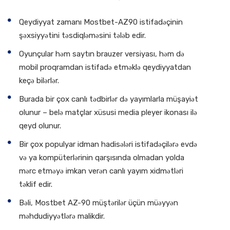
Qeydiyyat zamanı Mostbet-AZ90 istifadəçinin
şəxsiyyətini təsdiqləməsini tələb edir.
Oyunçular həm saytın brauzer versiyası, həm də
mobil proqramdan istifadə etməklə qeydiyyatdan
keçə bilərlər.
Burada bir çox canlı tədbirlər də yayımlarla müşayiət
olunur – belə matçlar xüsusi media pleyer ikonası ilə
qeyd olunur.
Bir çox populyar idman hadisələri istifadəçilərə evdə
və ya kompüterlərinin qarşısında olmadan yolda
mərc etməyə imkan verən canlı yayım xidmətləri
təklif edir.
Bəli, Mostbet AZ-90 müştərilər üçün müəyyən
məhdudiyyətlərə malikdir.