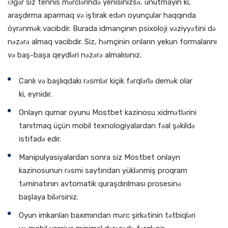
Əgər siz tennis mərclərində yenisinizsə, unutmayın ki,
araşdırma aparmaq və iştirak edən oyunçular haqqında
öyrənmək vacibdir. Burada idmançının psixoloji vəziyyətini də
nəzərə almaq vacibdir. Siz, həmçinin onların yekun formalarını
və baş-başa qeydləri nəzərə almalısınız.
Canlı və başlıqdakı rəsmlər kiçik fərqlərlə demək olar
ki, eynidır.
Onlayn qumar oyunu Mostbet kazinosu xidmətlərini
tanıtmaq üçün mobil texnologiyalardan fəal şəkildə
istifadə edir.
Manipulyasiyalardan sonra siz Mostbet onlayn
kazinosunun rəsmi saytından yüklənmiş proqram
təminatının avtomatik quraşdırılması prosesinə
başlaya bilərsiniz.
Oyun imkanları baxımından mərc şirkətinin tətbiqləri