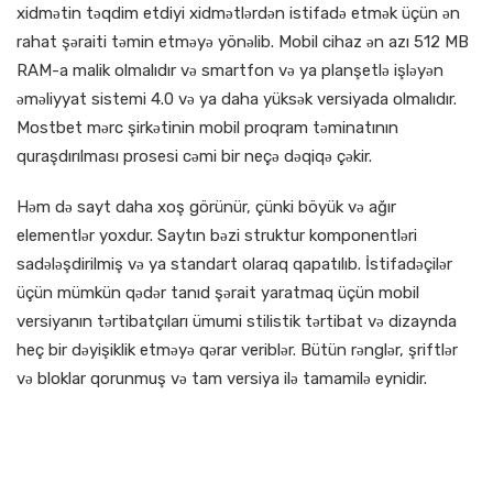
xidmətin təqdim etdiyi xidmətlərdən istifadə etmək üçün ən
rahat şəraiti təmin etməyə yönəlib. Mobil cihaz ən azı 512 MB
RAM-a malik olmalıdır və smartfon və ya planşetlə işləyən
əməliyyat sistemi 4.0 və ya daha yüksək versiyada olmalıdır.
Mostbet mərc şirkətinin mobil proqram təminatının
quraşdırılması prosesi cəmi bir neçə dəqiqə çəkir.
Həm də sayt daha xoş görünür, çünki böyük və ağır
elementlər yoxdur. Saytın bəzi struktur komponentləri
sadələşdirilmiş və ya standart olaraq qapatılıb. İstifadəçilər
üçün mümkün qədər tanıd şərait yaratmaq üçün mobil
versiyanın tərtibatçıları ümumi stilistik tərtibat və dizaynda
heç bir dəyişiklik etməyə qərar veriblər. Bütün rənglər, şriftlər
və bloklar qorunmuş və tam versiya ilə tamamilə eynidir.
Mobil proqram və saytın
mobil versiyası