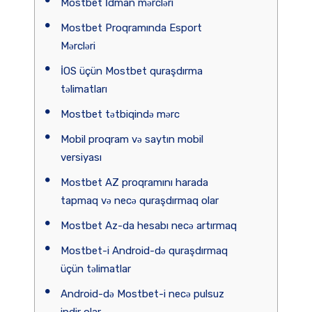
Mostbet İdman mərcləri
Mostbet Proqramında Esport
Mərcləri
İOS üçün Mostbet quraşdırma
təlimatları
Mostbet tətbiqində mərc
Mobil proqram və saytın mobil
versiyası
Mostbet AZ proqramını harada
tapmaq və necə quraşdırmaq olar
Mostbet Az-da hesabı necə artırmaq
Mostbet-i Android-də quraşdırmaq
üçün təlimatlar
Android-də Mostbet-i necə pulsuz