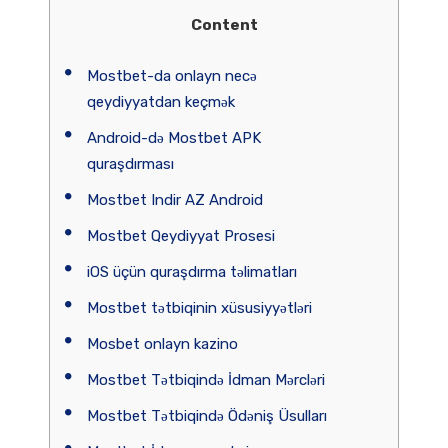
Content
Mostbet-da onlayn necə
qeydiyyatdan keçmək
Android-də Mostbet APK
quraşdırması
Mostbet Indir AZ Android
Mostbet Qeydiyyat Prosesi
iOS üçün quraşdırma təlimatları
Mostbet tətbiqinin xüsusiyyətləri
Mosbet onlayn kazino
Mostbet Tətbiqində İdman Mərcləri
Mostbet Tətbiqində Ödəniş Üsulları