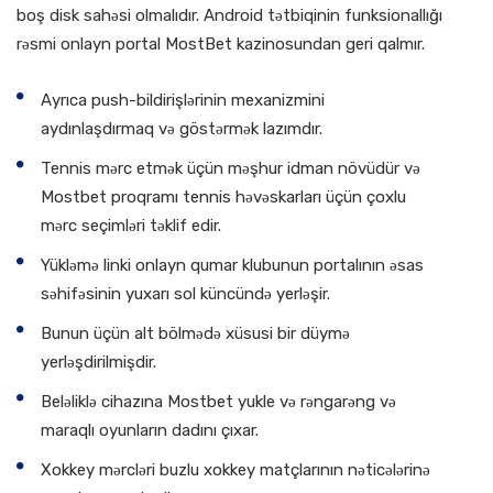
boş disk sahəsi olmalıdır. Android tətbiqinin funksionallığı
rəsmi onlayn portal MostBet kazinosundan geri qalmır.
Ayrıca push-bildirişlərinin mexanizmini
aydınlaşdırmaq və göstərmək lazımdır.
Tennis mərc etmək üçün məşhur idman növüdür və
Mostbet proqramı tennis həvəskarları üçün çoxlu
mərc seçimləri təklif edir.
Yükləmə linki onlayn qumar klubunun portalının əsas
səhifəsinin yuxarı sol küncündə yerləşir.
Bunun üçün alt bölmədə xüsusi bir düymə
yerləşdirilmişdir.
Beləliklə cihazına Mostbet yukle və rəngarəng və
maraqlı oyunların dadını çıxar.
Xokkey mərcləri buzlu xokkey matçlarının nəticələrinə