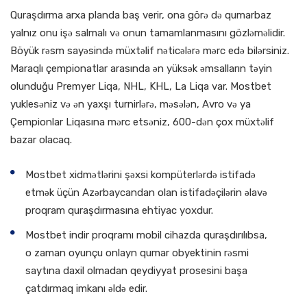
Quraşdırma arxa planda baş verir, ona görə də qumarbaz
yalnız onu işə salmalı və onun tamamlanmasını gözləməlidir.
Böyük rəsm sayəsində müxtəlif nəticələrə mərc edə bilərsiniz.
Maraqlı çempionatlar arasında ən yüksək əmsalların təyin
olunduğu Premyer Liqa, NHL, KHL, La Liqa var. Mostbet
yuklesəniz və ən yaxşı turnirlərə, məsələn, Avro və ya
Çempionlar Liqasına mərc etsəniz, 600-dən çox müxtəlif
bazar olacaq.
Mostbet xidmətlərini şəxsi kompüterlərdə istifadə
etmək üçün Azərbaycandan olan istifadəçilərin əlavə
proqram quraşdırmasına ehtiyac yoxdur.
Mostbet indir proqramı mobil cihazda quraşdırılıbsa,
o zaman oyunçu onlayn qumar obyektinin rəsmi
saytına daxil olmadan qeydiyyat prosesini başa
çatdırmaq imkanı əldə edir.