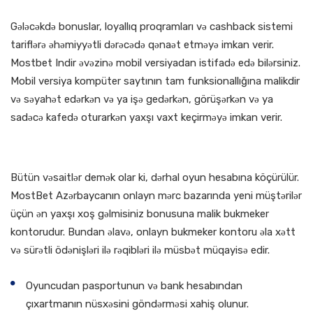
Gələcəkdə bonuslar, loyallıq proqramları və cashback sistemi
tariflərə əhəmiyyətli dərəcədə qənaət etməyə imkan verir.
Mostbet Indir əvəzinə mobil versiyadan istifadə edə bilərsiniz.
Mobil versiya kompüter saytının tam funksionallığına malikdir
və səyahət edərkən və ya işə gedərkən, görüşərkən və ya
sadəcə kafedə oturarkən yaxşı vaxt keçirməyə imkan verir.
Mosbet onlayn kazino
Bütün vəsaitlər demək olar ki, dərhal oyun hesabına köçürülür.
MostBet Azərbaycanın onlayn mərc bazarında yeni müştərilər
üçün ən yaxşı xoş gəlmisiniz bonusuna malik bukmeker
kontorudur. Bundan əlavə, onlayn bukmeker kontoru əla xətt
və sürətli ödənişləri ilə rəqibləri ilə müsbət müqayisə edir.
Oyuncudan pasportunun və bank hesabından
çıxartmanın nüsxəsini göndərməsi xahiş olunur.