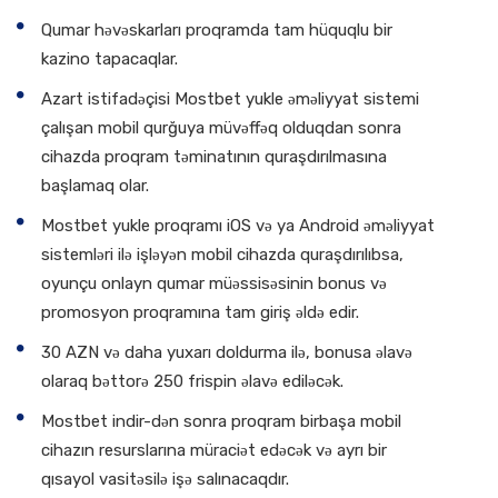
Qumar həvəskarları proqramda tam hüquqlu bir
kazino tapacaqlar.
Azart istifadəçisi Mostbet yukle əməliyyat sistemi
çalışan mobil qurğuya müvəffəq olduqdan sonra
cihazda proqram təminatının quraşdırılmasına
başlamaq olar.
Mostbet yukle proqramı iOS və ya Android əməliyyat
sistemləri ilə işləyən mobil cihazda quraşdırılıbsa,
oyunçu onlayn qumar müəssisəsinin bonus və
promosyon proqramına tam giriş əldə edir.
30 AZN və daha yuxarı doldurma ilə, bonusa əlavə
olaraq bəttorə 250 frispin əlavə ediləcək.
Mostbet indir-dən sonra proqram birbaşa mobil
cihazın resurslarına müraciət edəcək və ayrı bir
qısayol vasitəsilə işə salınacaqdır.