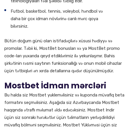
texnologiyaları fəal şəkildə təbliğ edir.
Futbol, ​​basketbol, ​​tennis, voleybol, həndbol və
daha bir çox idman növlərinə canlı mərc qoya
bilərsiniz.
Bütün doğum günü olan istifadəçilərə xüsusi hədiyyə və
promolar. Təbii ki, MostBet bonusları və ya MostBet promo
code-ları yuxarıda qeyd etdiklərimiz ilə yekunlaşmır. Bahis
şirkətinin rəsmi saytının funksionallığı və onun mobil cihazlar
üçün tətbiqləri ən xırda detallarına qədər düşünülmüşdür.
Mostbet İdman mərcləri
Bu halda siz Mostbet yukleməlisiniz və kuponda müvafiq beta
formatını seçməlisiniz. Aşağıda siz Azərbaycanda Mostbet
haqqında ətraflı məlumat əldə edəcəksiniz. Mostbet Indir
üçün siz sonrakı hərəkətlər üçün təlimatların yerləşdirildiyi
müvafiq bölməni seçməlisiniz. Mostbet Yükləməsi üçün siz