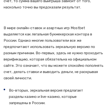
счет, то сумма вашего выигрыша зависит от того,
насколько точно вы предсказали результат.
Ios
В мире онлайн-ставок и азартных игр Mostbet
выделяется как легальная букмекерская контора в
России. Однако многие пользователи все же
предпочитают использовать зеркальную версию по
разным причинам. Во-первых, здесь не нужно проходить
верификацию, которая обязательна на официальном
сайте. Это означает, что вы можете спокойно пополнять
счет, делать ставки и выводить деньги, не раскрывая
своей личности.
Во-вторых, зеркальная версия предлагает
разделы казино и live-казино, которые
запрещены в России.