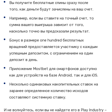
Вы получите бесплатные спины сразу после
того, как деньги будут зачислены на ваш счет.
Например, если вы ставите на точный счет, то
сумма вашего выигрыша зависит от того,
насколько точно вы предсказали результат.
Бонус в размере one hundred бесплатных
вращений предоставляется участнику с каждым
успешным депозитом, с ограничением на один
депозит в день.
Приложение Mostbet для смартфонов доступно
как для устройств на базе Android, так и для iOS.
Несколько одинаковых накопительных ставок на
заранее определенное количество исходов
составляют системную ставку.
И не волнуйтесь, если вы не найдете его в Play Industry –