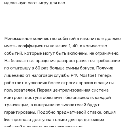
идеальную слот-игру для вас.
Мостбет Регистрация С
Бонусом Нового Аккаунта
Минимальное количество событий в накопителе должно
иметь коэффициенты не менее 1, 40, а количество
событий, которые могут быть включены, не ограничено.
На бесплатные вращения распространяется требование
по отыгрышу в 60 раз больше суммы бонуса. Получив
лицензию от налоговой службы РФ, Mostbet теперь
работает в условиях более строгих правил и защиты
пользователей. Первая централизованная система
контроля доступа обеспечит безопасность каждой
транзакции, а выигрыши пользователей будут
гарантированы. Подобно предматчевой ставке, опция
live-прогноза доступна только для предстоящих