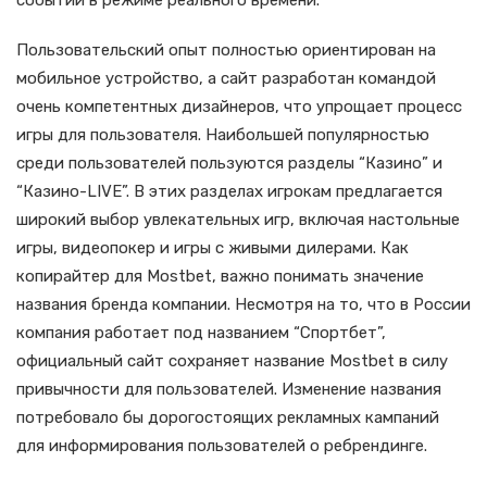
событий в режиме реального времени.
Пользовательский опыт полностью ориентирован на
мобильное устройство, а сайт разработан командой
очень компетентных дизайнеров, что упрощает процесс
игры для пользователя. Наибольшей популярностью
среди пользователей пользуются разделы “Казино” и
“Казино-LIVE”. В этих разделах игрокам предлагается
широкий выбор увлекательных игр, включая настольные
игры, видеопокер и игры с живыми дилерами. Как
копирайтер для Mostbet, важно понимать значение
названия бренда компании. Несмотря на то, что в России
компания работает под названием “Спортбет”,
официальный сайт сохраняет название Mostbet в силу
привычности для пользователей. Изменение названия
потребовало бы дорогостоящих рекламных кампаний
для информирования пользователей о ребрендинге.