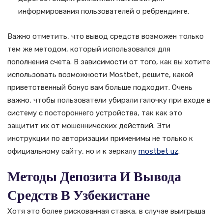
информирования пользователей о ребрендинге.
Важно отметить, что вывод средств возможен только
тем же методом, который использовался для
пополнения счета. В зависимости от того, как вы хотите
использовать возможности Mostbet, решите, какой
приветственный бонус вам больше подходит. Очень
важно, чтобы пользователи убирали галочку при входе в
систему с постороннего устройства, так как это
защитит их от мошеннических действий. Эти
инструкции по авторизации применимы не только к
официальному сайту, но и к зеркалу
mostbet uz
.
Методы Депозита И Вывода
Средств В Узбекистане
Хотя это более рискованная ставка, в случае выигрыша