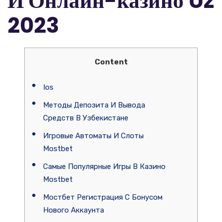
И Онлайн-казино Uz
2023
Content
Ios
Методы Депозита И Вывода
Средств В Узбекистане
Игровые Автоматы И Слоты
Mostbet
Самые Популярные Игры В Казино
Mostbet
Мостбет Регистрация С Бонусом
Нового Аккаунта