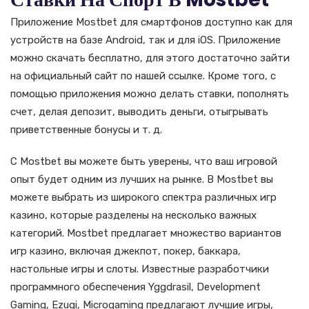
Приложение Mostbet для смартфонов доступно как для
устройств на базе Android, так и для iOS. Приложение
можно скачать бесплатно, для этого достаточно зайти
на официальный сайт по нашей ссылке. Кроме того, с
помощью приложения можно делать ставки, пополнять
счет, делая депозит, выводить деньги, отыгрывать
приветственные бонусы и т. д.
С Mostbet вы можете быть уверены, что ваш игровой
опыт будет одним из лучших на рынке. В Mostbet вы
можете выбрать из широкого спектра различных игр
казино, которые разделены на несколько важных
категорий. Mostbet предлагает множество вариантов
игр казино, включая джекпот, покер, баккара,
настольные игры и слоты. Известные разработчики
программного обеспечения Yggdrasil, Development
Gaming, Ezugi, Microgaming предлагают лучшие игры,