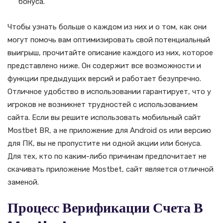
бонуса.
Чтобы узнать больше о каждом из них и о том, как они
могут помочь вам оптимизировать свой потенциальный
выигрыш, прочитайте описание каждого из них, которое
представлено ниже. Он содержит все возможности и
функции предыдущих версий и работает безупречно.
Отличное удобство в использовании гарантирует, что у
игроков не возникнет трудностей с использованием
сайта. Если вы решите использовать мобильный сайт
Mostbet BR, а не приложение для Android os или версию
для ПК, вы не пропустите ни одной акции или бонуса.
Для тех, кто по каким-либо причинам предпочитает не
скачивать приложение Mostbet, сайт является отличной
заменой.
Процесс Верификации Счета В