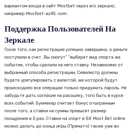
вариантом входа в сайт Mostbet через его зеркало,
например Mostbet-az45. com.
Поддержка Пользователей На
Зеркале
Госле того, как регистрация успешно завершена, а деньги
поступили в счет, Вы смогут” “выберет вид спорта же
событие, чтобы сделали на него ставку. Независимо от
выбранный способа регистрации, Севилестр должны
будете урегулировать с валютой, же которой будут
происходило все операции только придумать пароль. Не
забудьте дать согласие на рассылку, того быть в курсе
всех событий. Букмекер считает бонус отыгранным
после того, а ставки на суммы превысят размер
поощрения в 5 раз. Ставки на спорт в БК Most Bet online
можно делать до конца игры (Прематч) также уже во