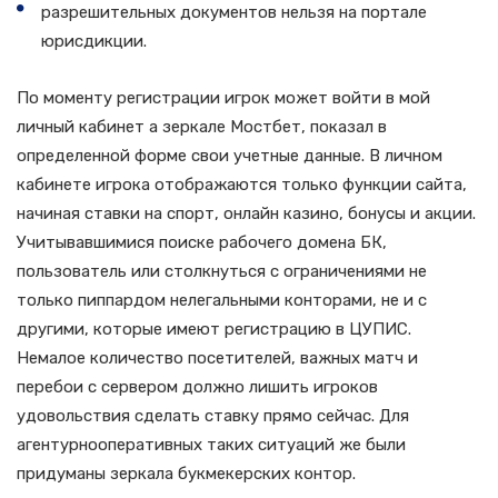
разрешительных документов нельзя на портале
юрисдикции.
По моменту регистрации игрок может войти в мой
личный кабинет а зеркале Мостбет, показал в
определенной форме свои учетные данные. В личном
кабинете игрока отображаются только функции сайта,
начиная ставки на спорт, онлайн казино, бонусы и акции.
Учитывавшимися поиске рабочего домена БК,
пользователь или столкнуться с ограничениями не
только пиппардом нелегальными конторами, не и с
другими, которые имеют регистрацию в ЦУПИС.
Немалое количество посетителей, важных матч и
перебои с сервером должно лишить игроков
удовольствия сделать ставку прямо сейчас. Для
агентурнооперативных таких ситуаций же были
придуманы зеркала букмекерских контор.