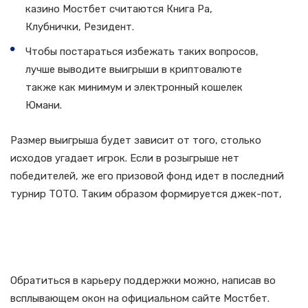
казино Мостбет считаются Книга Ра,
Клубнички, Резидент.
Чтобы постараться избежать таких вопросов,
лучше выводите выигрыши в криптовалюте
также как минимум и электронный кошелек
Юмани.
Размер выигрыша будет зависит от того, столько
исходов угадает игрок. Если в розыгрыше нет
победителей, же его призовой фонд идет в последний
турнир ТОТО. Таким образом формируется джек-пот,
Законно ли Играть В Казино
Mostbet?
Обратиться в карьеру поддержки можно, написав во
всплывающем окон на официальном сайте Мостбет.