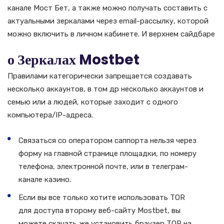
канале Мост Бет, а также можно получать составить с
актуальными зеркалами через email-рассылку, которой
можно включить в личном кабинете. И верхнем сайдбаре
о Зеркалах Mostbet
Правилами категорически запрещается создавать
несколько аккаунтов, в том др несколько аккаунтов и
семью или а людей, которые заходит с одного
компьютера/IP-адреса.
Связаться со оператором саппорта нельзя через
форму на главной странице площадки, по номеру
телефона, электронной почте, или в телеграм-
канале казино.
Если вы все только хотите использовать TOR
для доступа второму веб-сайту Mostbet, вы
можете скачать же установить браузер TOR на