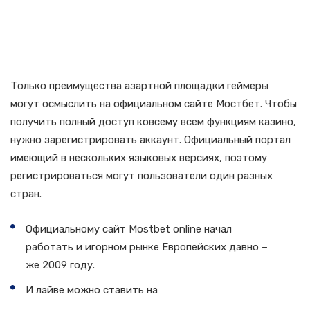
а Скачать И установить
Приложение Most Bet
Mobile
Только преимущества азартной площадки геймеры
могут осмыслить на официальном сайте Мостбет. Чтобы
получить полный доступ ковсему всем функциям казино,
нужно зарегистрировать аккаунт. Официальный портал
имеющий в нескольких языковых версиях, поэтому
регистрироваться могут пользователи один разных
стран.
Официальному сайт Mostbet online начал
работать и игорном рынке Европейских давно –
же 2009 году.
И лайве можно ставить на