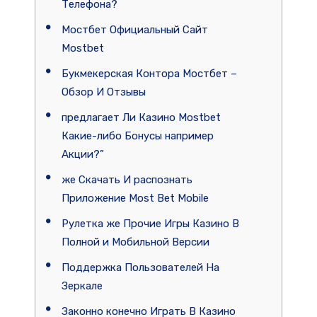
Телефона?
Мостбет Официальный Сайт
Mostbet
Букмекерская Контора Мостбет –
Обзор И Отзывы
предлагает Ли Казино Mostbet
Какие-либо Бонусы например
Акции?”
же Скачать И распознать
Приложение Most Bet Mobile
Рулетка же Прочие Игры Казино В
Полной и Мобильной Версии
Поддержка Пользователей На
Зеркале
Законно конечно Играть В Казино