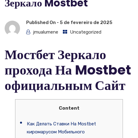
Зеркало Mostbet
Published On -
5 de fevereiro de 2025
jmualumene
Uncategorized
Мостбет Зеркало
прохода На Mostbet
официальным Сайт
Content
Как Делать Ставки На Mostbet
киромарусом Мобильного