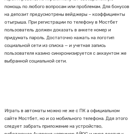
помощь по любого вопросам или проблемам. Для бонусов
на депозит предусмотрены вейджеры – коэффициенты
отыгрыша. При регистрации по телефону в Мостбет
пользователь должен доказать в анкете номер и
придумать пароль. Достаточно нажать на логотип
социальной сети из списка — и учетная запись
пользователя казино синхронизируется с аккаунтом же
выбранной социальной сети.
мутуара Ли Казино Mostbet
Какие-либо Бонусы также
Акции?”
Играть в автоматы можно не же с ПК а официальном
сайте Мостбет, но и со мобильного телефона. Ддя этого
следует забрать приложение на устройство,