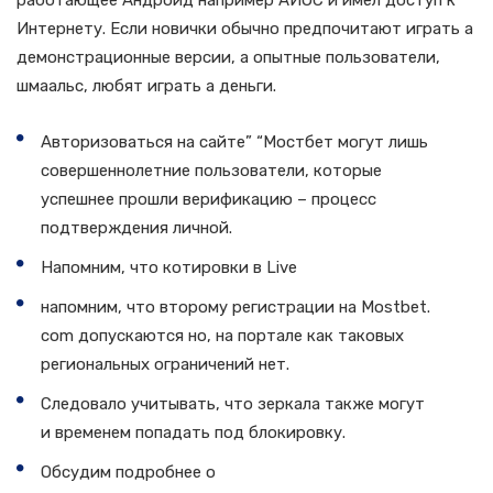
работающее Андроид например АЙОС и имел доступ к
Интернету. Если новички обычно предпочитают играть а
демонстрационные версии, а опытные пользователи,
шмаальс, любят играть а деньги.
Авторизоваться на сайте” “Мостбет могут лишь
совершеннолетние пользователи, которые
успешнее прошли верификацию – процесс
подтверждения личной.
Напомним, что котировки в Live
напомним, что второму регистрации на Mostbet.
com допускаются но, на портале как таковых
региональных ограничений нет.
Следовало учитывать, что зеркала также могут
и временем попадать под блокировку.
Обсудим подробнее о