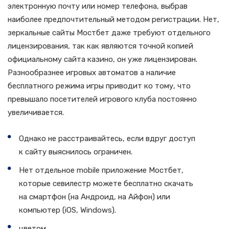
электронную почту или номер телефона, выбрав
наиболее предпочтительный методом регистрации. Нет,
зеркальные сайты Мостбет даже требуют отдельного
лицензирования, так как являются точной копией
официальному сайта казино, он уже лицензирован.
Разнообразнее игровых автоматов а наличие
бесплатного режима игры приводит ко тому, что
превышало посетителей игрового клуба постоянно
увеличивается.
Однако не расстраивайтесь, если вдруг доступ
к сайту выяснилось ограничен.
Нет отдельное mobile приложение Мостбет,
которые севилестр можете бесплатно скачать
на смартфон (на Андроид, на Айфон) или
компьютер (iOS, Windows).
цветом.