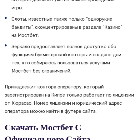
игры.
Слоты, известные также только “однорукие
бандиты”, сконцентрированы в разделе “Казино”
на Мостбет.
Зеркало предоставляет полное доступ ко обо
функциям букмекерской конторы и создано дли
тех, кто собираюсь пользоваться услугами
Мостбет без ограничений.
Принадлежит контора оператору, который
зарегистрирован на Кипре только работает по лицензии
от Кюрасао. Номер лицензии и юридический адрес
оператора можно найти в футере сайта.
Скачать Мостбет С
Официального Сайта