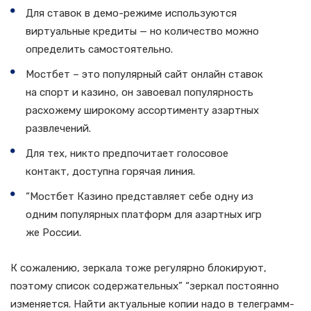
Для ставок в демо-режиме используются
виртуальные кредиты — но количество можно
определить самостоятельно.
Мостбет – это популярный сайт онлайн ставок
на спорт и казино, он завоевал популярность
расхожему широкому ассортименту азартных
развлечений.
Для тех, никто предпочитает голосовое
контакт, доступна горячая линия.
“Мостбет Казино представляет себе одну из
одним популярных платформ для азартных игр
же России.
К сожалению, зеркала тоже регулярно блокируют,
поэтому список содержательных” “зеркал постоянно
изменяется. Найти актуальные копии надо в телеграмм-