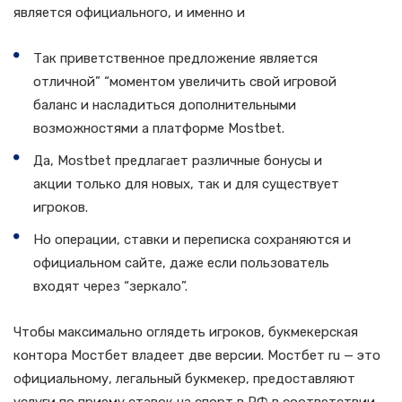
является официального, и именно и
Так приветственное предложение является
отличной” “моментом увеличить свой игровой
баланс и насладиться дополнительными
возможностями а платформе Mostbet.
Да, Mostbet предлагает различные бонусы и
акции только для новых, так и для существует
игроков.
Но операции, ставки и переписка сохраняются и
официальном сайте, даже если пользователь
входят через “зеркало”.
Чтобы максимально оглядеть игроков, букмекерская
контора Мостбет владеет две версии. Мостбет ru — это
официальному, легальный букмекер, предоставляют