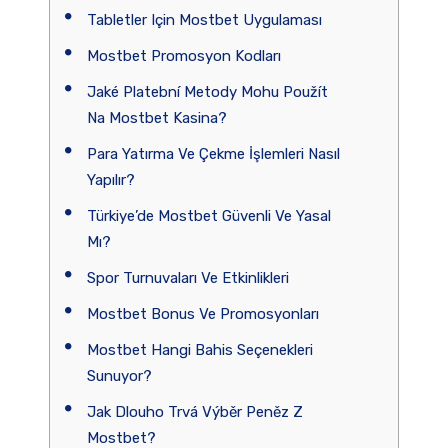
Tabletler Için Mostbet Uygulaması
Mostbet Promosyon Kodları
Jaké Platební Metody Mohu Použít
Na Mostbet Kasina?
Para Yatırma Ve Çekme İşlemleri Nasıl
Yapılır?
Türkiye’de Mostbet Güvenli Ve Yasal
Mı?
Spor Turnuvaları Ve Etkinlikleri
Mostbet Bonus Ve Promosyonları
Mostbet Hangi Bahis Seçenekleri
Sunuyor?
Jak Dlouho Trvá Výběr Peněz Z
Mostbet?