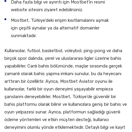
Daha fazla bilgi ve ayrıntı için Mostbet’in resmi
website sitesini ziyaret edebilirsiniz.
Mostbet, Türkiye’deki erişim kısıtlamalarını aşmak
için çeşitli aynalar ya da alternatif domainler
sunmaktadır.
Kullanıcılar, futbol, basketbol, voleybol, ping-pong ve daha
birçok spor dalında, yerel ve uluslararası ligler üzerine bahis
yapabilirler. Canlı bahis bölümünde, maçlar sırasında gerçek
zamanlı olarak bahis yapma imkanı sunulur, bu da heyecanı
arttıran bir özelliktir. Ayrıca, Mostbet Aviator oyunu ile
kullanıcılar, farklı bir oyun deneyimi yaşayabilir empieza
şanslarını deneyebilirler. Mostbet, Türkiye’de güvenilir bir
bahis platformu olarak bilinir ve kullanıcılara geniş bir bahis ve
oyun yelpazesi sunar. Ayrıca, platformun sağladığı güvenli
ödeme yöntemleri ve etkin müşteri desteği, kullanıcı
deneyimini olumlu yönde etkilemektedir. Detaylı bilgi ve kayıt