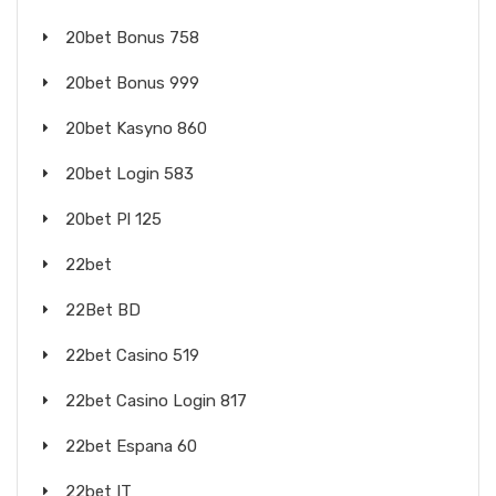
20bet Bonus 758
20bet Bonus 999
20bet Kasyno 860
20bet Login 583
20bet Pl 125
22bet
22Bet BD
22bet Casino 519
22bet Casino Login 817
22bet Espana 60
22bet IT