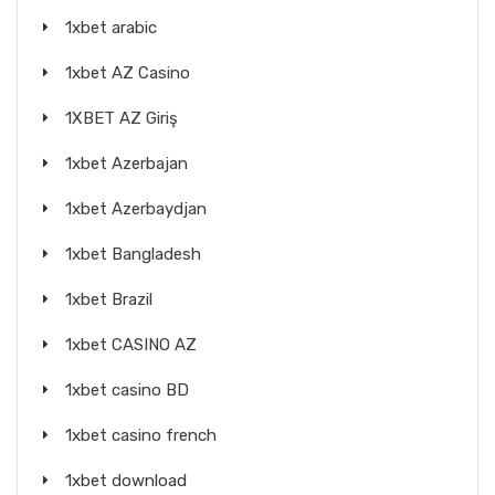
1xbet arabic
1xbet AZ Casino
1XBET AZ Giriş
1xbet Azerbajan
1xbet Azerbaydjan
1xbet Bangladesh
1xbet Brazil
1xbet CASINO AZ
1xbet casino BD
1xbet casino french
1xbet download