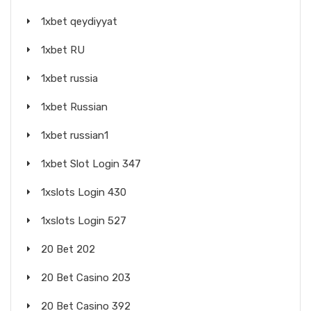
1xbet qeydiyyat
1xbet RU
1xbet russia
1xbet Russian
1xbet russian1
1xbet Slot Login 347
1xslots Login 430
1xslots Login 527
20 Bet 202
20 Bet Casino 203
20 Bet Casino 392