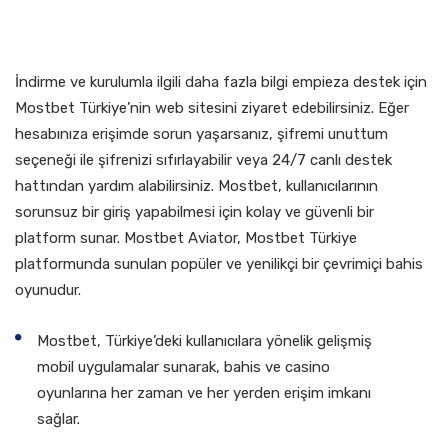
Obecné Informace U
Kasinu Mostbet
İndirme ve kurulumla ilgili daha fazla bilgi empieza destek için
Mostbet Türkiye’nin web sitesini ziyaret edebilirsiniz. Eğer
hesabınıza erişimde sorun yaşarsanız, şifremi unuttum
seçeneği ile şifrenizi sıfırlayabilir veya 24/7 canlı destek
hattından yardım alabilirsiniz. Mostbet, kullanıcılarının
sorunsuz bir giriş yapabilmesi için kolay ve güvenli bir
platform sunar. Mostbet Aviator, Mostbet Türkiye
platformunda sunulan popüler ve yenilikçi bir çevrimiçi bahis
oyunudur.
Mostbet, Türkiye’deki kullanıcılara yönelik gelişmiş
mobil uygulamalar sunarak, bahis ve casino
oyunlarına her zaman ve her yerden erişim imkanı
sağlar.