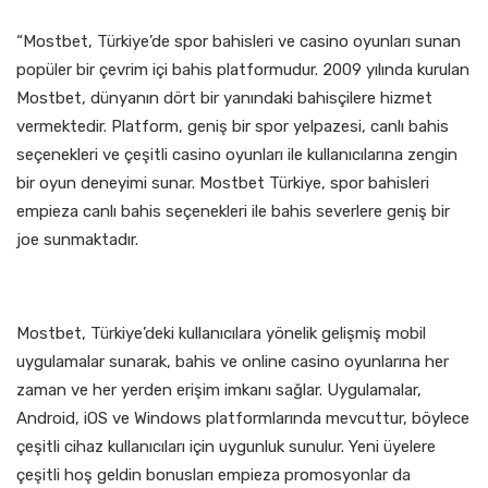
“Mostbet, Türkiye’de spor bahisleri ve casino oyunları sunan
popüler bir çevrim içi bahis platformudur. 2009 yılında kurulan
Mostbet, dünyanın dört bir yanındaki bahisçilere hizmet
vermektedir. Platform, geniş bir spor yelpazesi, canlı bahis
seçenekleri ve çeşitli casino oyunları ile kullanıcılarına zengin
bir oyun deneyimi sunar. Mostbet Türkiye, spor bahisleri
empieza canlı bahis seçenekleri ile bahis severlere geniş bir
joe sunmaktadır.
Mobilní Aplikace Mostbet
Mostbet, Türkiye’deki kullanıcılara yönelik gelişmiş mobil
uygulamalar sunarak, bahis ve online casino oyunlarına her
zaman ve her yerden erişim imkanı sağlar. Uygulamalar,
Android, iOS ve Windows platformlarında mevcuttur, böylece
çeşitli cihaz kullanıcıları için uygunluk sunulur. Yeni üyelere
çeşitli hoş geldin bonusları empieza promosyonlar da