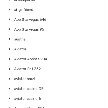
ai-girlfriend
App Starvegas 646
App Starvegas 95
austria
Aviator
Aviator Aposta 904
Aviator Bet 332
aviator brazil
aviator casino DE
aviator casino fr