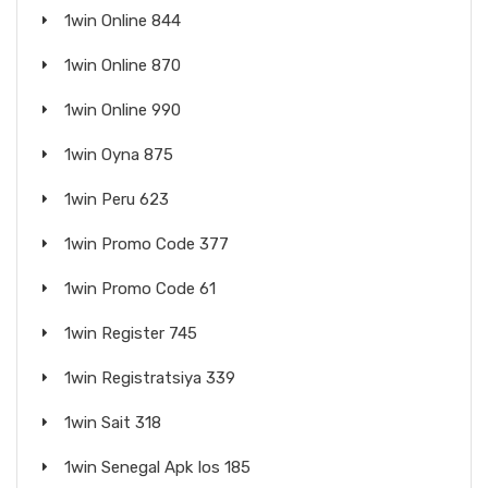
1win Online 844
1win Online 870
1win Online 990
1win Oyna 875
1win Peru 623
1win Promo Code 377
1win Promo Code 61
1win Register 745
1win Registratsiya 339
1win Sait 318
1win Senegal Apk Ios 185