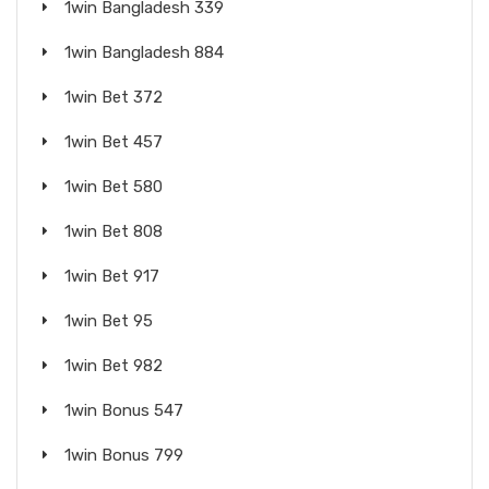
1win Bangladesh 339
1win Bangladesh 884
1win Bet 372
1win Bet 457
1win Bet 580
1win Bet 808
1win Bet 917
1win Bet 95
1win Bet 982
1win Bonus 547
1win Bonus 799