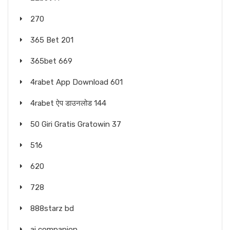
270
365 Bet 201
365bet 669
4rabet App Download 601
4rabet ऐप डाउनलोड 144
50 Giri Gratis Gratowin 37
516
620
728
888starz bd
ai companion