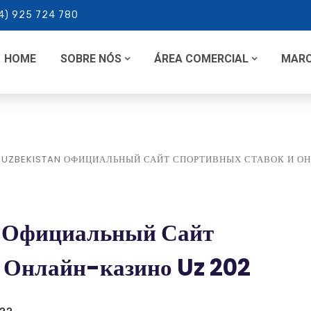
4) 925 724 780
HOME
SOBRE NÓS
ÁREA COMERCIAL
MAR
 UZBEKISTAN ОФИЦИАЛЬНЫЙ САЙТ СПОРТИВНЫХ СТАВОК И ОН
 Официальный Сайт
 Онлайн-казино Uz 202