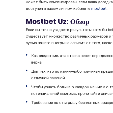
может быть компенсирован, если ваша догадка
доступен в вашем личном кабинете
mostbet
.
Mostbet Uz: Обзор
Если вы точно угадаете результаты хотя бы bei
Существует множество различных размеров и т
сумма вашего выигрыша зависит от того, наско
Как следствие, эта ставка несет определен
верна.
Для тех, кто по каким-либо причинам предп
отличной заменой.
Чтобы узнать больше о каждом из них и о т
потенциальный выигрыш, прочитайте описан
Требование по отыгрышу бесплатных вращен