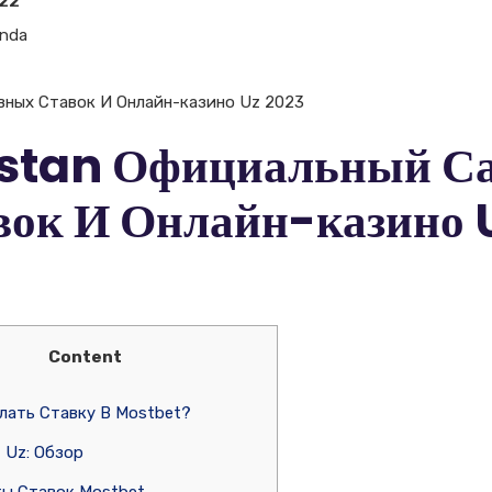
022
onda
вных Ставок И Онлайн-казино Uz 2023
stan Официальный С
ок И Онлайн-казино 
Content
лать Ставку В Mostbet?
 Uz: Обзор