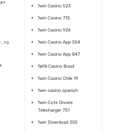
дет
1win Casino 523
1win Casino 713
1win Casino 926
1win Casino App 554
, то
1win Casino App 847
а
1WIN Casino Brasil
1win Casino Chile 19
1win casino spanish
1win Cote Divoire
Telecharger 751
1win Download 350