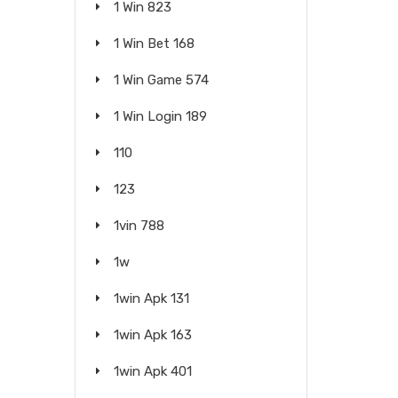
1 Win 823
1 Win Bet 168
1 Win Game 574
1 Win Login 189
110
123
1vin 788
1w
1win Apk 131
1win Apk 163
1win Apk 401