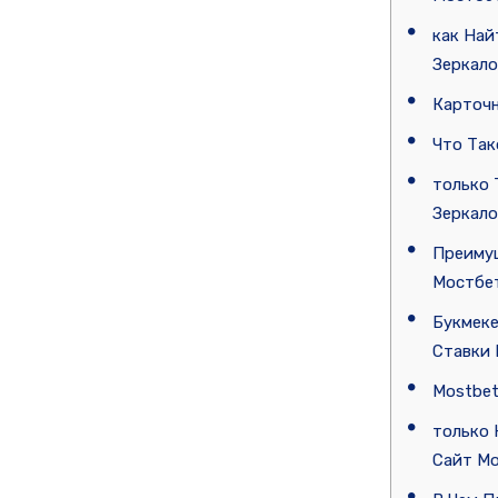
как Най
Зеркало
Карточ
Что Так
только 
Зеркал
Преимущ
Мостбе
Букмеке
Ставки 
Mostbe
только 
Сайт M