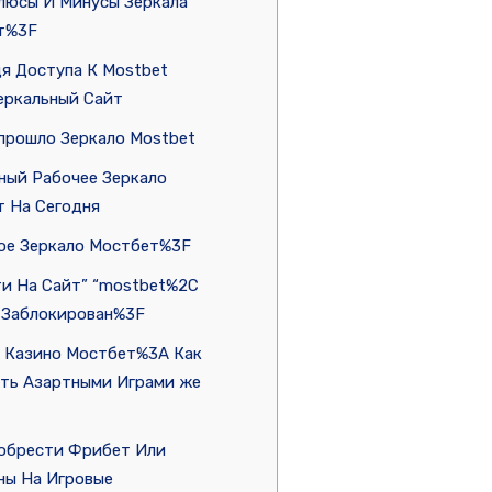
люсы И Минусы Зеркала
т%3F
я Доступа К Mostbet
еркальный Сайт
прошло Зеркало Mostbet
ный Рабочее Зеркало
 На Сегодня
ое Зеркало Мостбет%3F
и На Сайт” “mostbet%2C
 Заблокирован%3F
 Казино Мостбет%3A Как
ть Азартными Играми же
обрести Фрибет Или
ны На Игровые