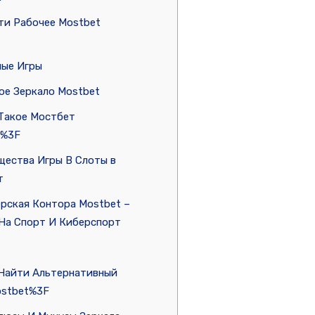
ти Рабочее Mostbet
ные Игры
ое Зеркало Mostbet
Такое Мостбет
о%3F
ества Игры В Слоты в
т
рская Контора Mostbet –
На Спорт И Киберспорт
t
Найти Альтернативный
ostbet%3F