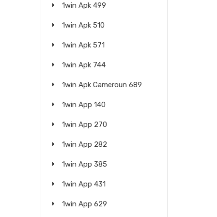
1win Apk 499
1win Apk 510
1win Apk 571
1win Apk 744
1win Apk Cameroun 689
1win App 140
1win App 270
1win App 282
1win App 385
1win App 431
1win App 629