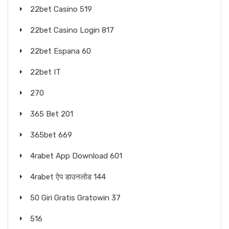
22bet Casino 519
22bet Casino Login 817
22bet Espana 60
22bet IT
270
365 Bet 201
365bet 669
4rabet App Download 601
4rabet ऐप डाउनलोड 144
50 Giri Gratis Gratowin 37
516