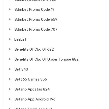
Bdmbet Promo Code 19
Bdmbet Promo Code 659
Bdmbet Promo Code 707
beebet
Benefits Of Cbd Oil 622
Benefits Of Cbd Oil Under Tongue 882
Bet 840
Bet365 Games 856
Betano Apostas 824
Betano App Android 196