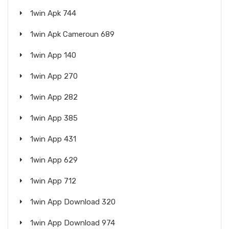
1win Apk 744
1win Apk Cameroun 689
1win App 140
1win App 270
1win App 282
1win App 385
1win App 431
1win App 629
1win App 712
1win App Download 320
1win App Download 974