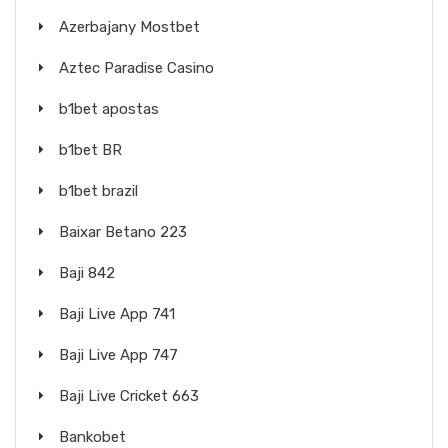
Azerbajany Mostbet
Aztec Paradise Casino
b1bet apostas
b1bet BR
b1bet brazil
Baixar Betano 223
Baji 842
Baji Live App 741
Baji Live App 747
Baji Live Cricket 663
Bankobet