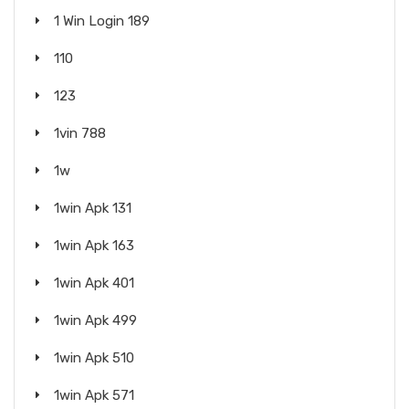
1 Win Login 189
110
123
1vin 788
1w
1win Apk 131
1win Apk 163
1win Apk 401
1win Apk 499
1win Apk 510
1win Apk 571