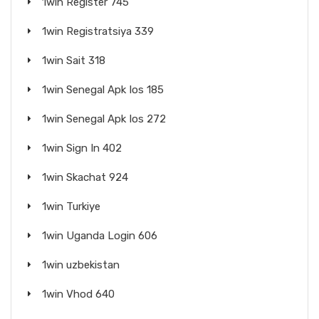
1win Register 745
1win Registratsiya 339
1win Sait 318
1win Senegal Apk Ios 185
1win Senegal Apk Ios 272
1win Sign In 402
1win Skachat 924
1win Turkiye
1win Uganda Login 606
1win uzbekistan
1win Vhod 640