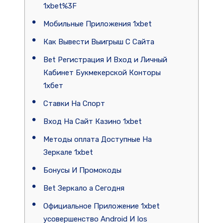
1xbet%3F
Мобильные Приложения 1xbet
Как Вывести Выигрыш С Сайта
Bet Регистрация И Вход и Личный
Кабинет Букмекерской Конторы
1хбет
Ставки На Спорт
Вход На Сайт Казино 1xbet
Методы оплата Доступные На
Зеркале 1xbet
Бонусы И Промокоды
Bet Зеркало а Сегодня
Официальное Приложение 1xbet
усовершенство Android И Ios