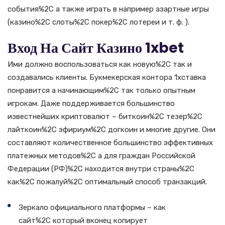
события%2C а также играть в например азартные игры
(казино%2C слоты%2C покер%2C лотереи и т. ф. ).
Вход На Сайт Казино 1xbet
Ими должно воспользоваться как новую%2C так и
создавались клиенты. Букмекерская контора 1хставка
понравится а начинающим%2C так только опытным
игрокам. Даже поддерживается большинство
известнейших криптовалют – биткоин%2C тезер%2C
лайткоин%2C эфириум%2C догкоин и многие другие. Они
составляют количественное большинство эффективных
платежных методов%2C а для граждан Российской
Федерации (РФ)%2C находится внутри страны%2C
как%2C пожалуй%2C оптимальный способ транзакций.
Зеркало официального платформы – как
сайт%2C который вконец копирует