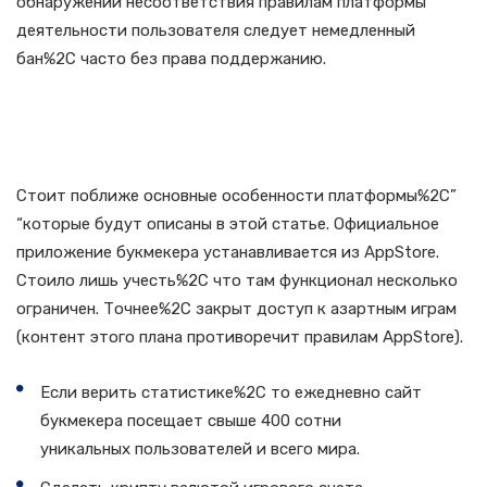
обнаружении несоответствия правилам платформы
деятельности пользователя следует немедленный
бан%2C часто без права поддержанию.
Как Вывести Выигрыш С
Сайта
Стоит поближе основные особенности платформы%2C”
“которые будут описаны в этой статье. Официальное
приложение букмекера устанавливается из AppStore.
Стоило лишь учесть%2C что там функционал несколько
ограничен. Точнее%2C закрыт доступ к азартным играм
(контент этого плана противоречит правилам AppStore).
Если верить статистике%2C то ежедневно сайт
букмекера посещает свыше 400 сотни
уникальных пользователей и всего мира.