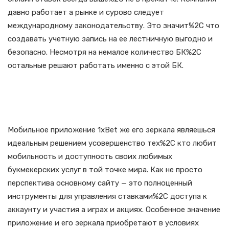
давно работает а рынке и сурово следует
международному законодательству. Это значит%2C что
создавать учетную запись на ее лестничную выгодно и
безопасно. Несмотря на немалое количество БК%2C
остальные решают работать именно с этой БК.
Методы оплату Доступные На
Зеркале 1xbet
Мобильное приложение 1xBet же его зеркала являешься
идеальным решением усовершенство тех%2C кто любит
мобильность и доступность своих любимых
букмекерских услуг в той точке мира. Как не просто
перспектива основному сайту — это полноценный
инструменты для управления ставками%2C доступа к
аккаунту и участия а играх и акциях. Особенное значение
приложение и его зеркала приобретают в условиях