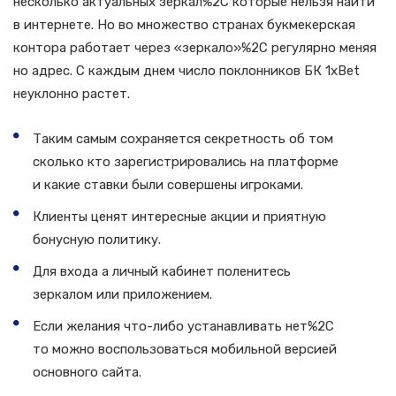
несколько актуальных зеркал%2C которые нельзя найти
в интернете. Но во множество странах букмекерская
контора работает через «зеркало»%2C регулярно меняя
но адрес. С каждым днем число поклонников БК 1xBet
неуклонно растет.
Таким самым сохраняется секретность об том
сколько кто зарегистрировались на платформе
и какие ставки были совершены игроками.
Клиенты ценят интересные акции и приятную
бонусную политику.
Для входа а личный кабинет поленитесь
зеркалом или приложением.
Если желания что-либо устанавливать нет%2C
то можно воспользоваться мобильной версией
основного сайта.