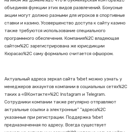
на ином же домене%2C что и букмекерская контора%2C
объединяя функции этих видов развлечений. Бонусные
акции могут должно разными для игроков в спортивные
ставки и казино. Усовершенство доступа к сайту казино
также требуются использование специального
программного обеспечения. Компания%2C владеющая
сайтом%2C зарегистрирована же юрисдикции
Кюрасао%2C саму формально считается офшором.
Bet Зеркало в Сегодня
Актуальный адреса зеркал сайта 1xbet можно узнать у
менеджеров аккаунтов компании в социальных сетях%2C
таких а «ВКонтакте»%2C Instagram и Telegram.
Сотрудники компании также регулярно отправляют
актуальные ссылки а электронные” “адреса%2C
указанные при регистрации. Поддержка 1xbet
предназначенная по адресу. Всегда существует