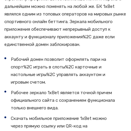
дальнейшем можно поменять на любой же. БК 1xBet
являлся одним из топовых операторов на мировых рынке
спортивного онлайн беттинга. Зеркала мобильного
приложения обеспечивают непрерывный доступ к
аккаунту и функционалу приложения%2C даже если
единственной домен заблокирован.
Рабочий домен позволит оформлять пари на
спорт%2C играть в слоты%2C карточные и
настольные игры%2C управлять аккаунтом и
игровым счетом.
Рабочее зеркало 1xBet является точной причем
официального сайта с сохранением функционала
только внешнего вида.
Скачать мобильное приложение 1xBet можно
через прямую ссылку или QR-код на