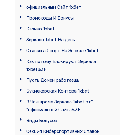
официальным Сайт 1хбет
Промокоды И Бонусы
Казино 1xbet
Зеркало 1xbet На день
Ставки а Спорт На Зеркале 1xbet
Как потому Блокируют Зеркала
1xbet%3F
Пусть Домен работаешь
Букмекерская Контора 1xbet
В Чем кроме Зеркала 1xbet от”
“официальной Сайта%3F
Виды Бонусов
Секция Киберспортивных Ставок