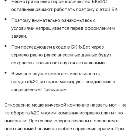
Несмотря на некоторое количество БК%2C
остальные решают работать поэтому с этой БК.
Поэтому внимательно ознакомьтесь с
условиями напрашивается перед оформлением
заявки.
При последующем входе в БК 1xBet через
зеркало равно ранее внесенные данные будут
сохранены только останутся актуальными.
В именно случае помогает использовать
средств%2C которые маскируют соединение с
запрещенным” “ресурсом.
Откровенно мошеннической компанию назвать мог – не
те обороты%2C многим компания исправно платит но
выигрыши. Претензии юзеров связаны в основном с
постоянными банами за любое нарушение правил. При