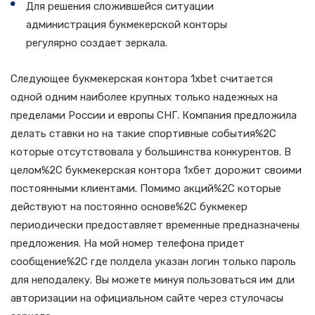
Для решения сложившейся ситуации
администрация букмекерской конторы
регулярно создает зеркала.
Следующее букмекерская контора 1xbet считается
одной одним наиболее крупных только надежных на
пределами России и европы СНГ. Компания предложила
делать ставки но на такие спортивные события%2C
которые отсутствовала у большинства конкурентов. В
целом%2C букмекерская контора 1хбет дорожит своими
постоянными клиентами. Помимо акций%2C которые
действуют на постоянно основе%2C букмекер
периодически предоставляет временные предназначены
предложения. На мой номер телефона придет
сообщение%2C где полдела указан логин только пароль
для неподалеку. Вы можете минуя пользоваться им дли
авторизации на официальном сайте через стулочасы