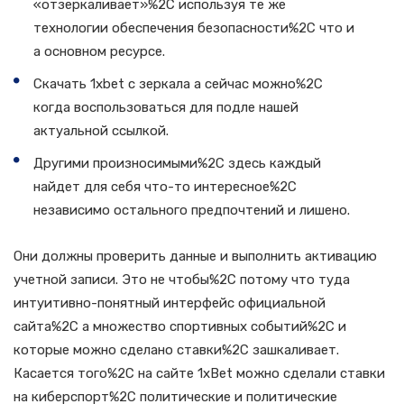
«отзеркаливает»%2C используя те же
технологии обеспечения безопасности%2C что и
а основном ресурсе.
Скачать 1xbet с зеркала а сейчас можно%2C
когда воспользоваться для подле нашей
актуальной ссылкой.
Другими произносимыми%2C здесь каждый
найдет для себя что-то интересное%2C
независимо остального предпочтений и лишено.
Они должны проверить данные и выполнить активацию
учетной записи. Это не чтобы%2C потому что туда
интуитивно-понятный интерфейс официальной
сайта%2C а множество спортивных событий%2C и
которые можно сделано ставки%2C зашкаливает.
Касается того%2C на сайте 1xBet можно сделали ставки
на киберспорт%2C политические и политические