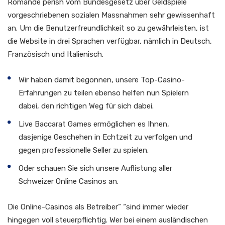
Romande perish vom Bundesgesetz über Geldspiele
vorgeschriebenen sozialen Massnahmen sehr gewissenhaft
an. Um die Benutzerfreundlichkeit so zu gewährleisten, ist
die Website in drei Sprachen verfügbar, nämlich in Deutsch,
Französisch und Italienisch.
Wir haben damit begonnen, unsere Top-Casino-
Erfahrungen zu teilen ebenso helfen nun Spielern
dabei, den richtigen Weg für sich dabei.
Live Baccarat Games ermöglichen es Ihnen,
dasjenige Geschehen in Echtzeit zu verfolgen und
gegen professionelle Seller zu spielen.
Oder schauen Sie sich unsere Auflistung aller
Schweizer Online Casinos an.
Die Online-Casinos als Betreiber” “sind immer wieder
hingegen voll steuerpflichtig. Wer bei einem ausländischen