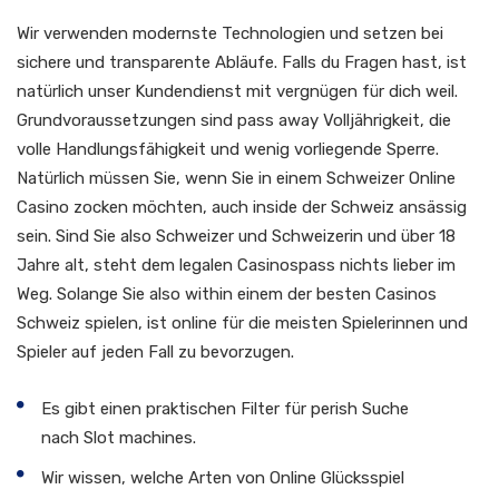
Wir verwenden modernste Technologien und setzen bei
sichere und transparente Abläufe. Falls du Fragen hast, ist
natürlich unser Kundendienst mit vergnügen für dich weil.
Grundvoraussetzungen sind pass away Volljährigkeit, die
volle Handlungsfähigkeit und wenig vorliegende Sperre.
Natürlich müssen Sie, wenn Sie in einem Schweizer Online
Casino zocken möchten, auch inside der Schweiz ansässig
sein. Sind Sie also Schweizer und Schweizerin und über 18
Jahre alt, steht dem legalen Casinospass nichts lieber im
Weg. Solange Sie also within einem der besten Casinos
Schweiz spielen, ist online für die meisten Spielerinnen und
Spieler auf jeden Fall zu bevorzugen.
Es gibt einen praktischen Filter für perish Suche
nach Slot machines.
Wir wissen, welche Arten von Online Glücksspiel