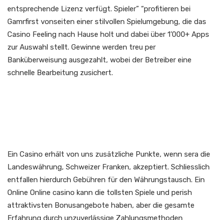
entsprechende Lizenz verfügt. Spieler” “profitieren bei
Gamrfirst vonseiten einer stilvollen Spielumgebung, die das
Casino Feeling nach Hause holt und dabei über 1’000+ Apps
zur Auswahl stellt. Gewinne werden treu per
Banküberweisung ausgezahlt, wobei der Betreiber eine
schnelle Bearbeitung zusichert.
Der Dritte Sitz Im Test Der
Legalen Schweizer
Casinos: Pasino Ch
Ein Casino erhält von uns zusätzliche Punkte, wenn sera die
Landeswährung, Schweizer Franken, akzeptiert. Schliesslich
entfallen hierdurch Gebühren für den Währungstausch. Ein
Online Online casino kann die tollsten Spiele und perish
attraktivsten Bonusangebote haben, aber die gesamte
Erfahrung durch unzuverlässige Zahlungsmethoden