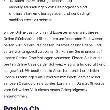
Tatsächliche Erfahrungsberichte und
Meinungsäusserungen von Casinogästen sind
oftmals stark emotionsgeladen und nur bedingt
sachlich ernst zu nehmen.
Wir bei Online casino. ch sind Experten in der Welt dieses
Online Glücksspiels. Mit unserem umfassenden Fachwissen
helfen wir Spielern, die besten Internet casinos dabei und
verantwortungsvoll zu spielen. So können Sie einander auf
unsere Casino Empfehlungen verlassen. Finden Sie hier die
besten Online Casinos der Schweiz — sorgfältig geprüft und
ausgewählt. Wir besitzen alle Anbieter erprobt und teilen
unsere Erfahrungen als Experten mit Ihnen, damit Sie bei
seriösen Casinos online spielen können. Im Jahr 2018 wurde
vom Schweizer Volk dieses neues Geldspielgesetz
angenommen.
Pasino Ch