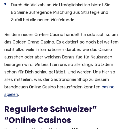
Durch die Vielzahl an Wettmöglichkeiten bietet Sic
Bo Seine aufregende Mischung aus Strategie und
Zufall bei alle neuen Würfelrunde.
Bei dem neuen On-line Casino handelt ha sido sich so um
das Golden Grand Casino. Es existiert so noch bei weitem
nicht allzu viele Informationen darüber, wie das Casino
aussehen oder aber welchen Bonus fue für Neukunden
besorgen wird. Wir besitzen uns so allerdings trotzdem
schon für Dich schlau getätigt. Und werden Uns hier so
alles mitteilen, was der Gastronomie Shop zu diesem
brandneuen Online Casino herausfinden konnten
casino
spielen
.
Regulierte Schweizer”
“Online Casinos