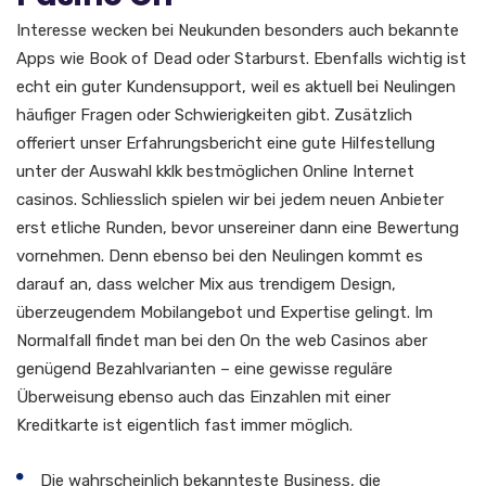
Interesse wecken bei Neukunden besonders auch bekannte
Apps wie Book of Dead oder Starburst. Ebenfalls wichtig ist
echt ein guter Kundensupport, weil es aktuell bei Neulingen
häufiger Fragen oder Schwierigkeiten gibt. Zusätzlich
offeriert unser Erfahrungsbericht eine gute Hilfestellung
unter der Auswahl kklk bestmöglichen Online Internet
casinos. Schliesslich spielen wir bei jedem neuen Anbieter
erst etliche Runden, bevor unsereiner dann eine Bewertung
vornehmen. Denn ebenso bei den Neulingen kommt es
darauf an, dass welcher Mix aus trendigem Design,
überzeugendem Mobilangebot und Expertise gelingt. Im
Normalfall findet man bei den On the web Casinos aber
genügend Bezahlvarianten – eine gewisse reguläre
Überweisung ebenso auch das Einzahlen mit einer
Kreditkarte ist eigentlich fast immer möglich.
Die wahrscheinlich bekannteste Business, die