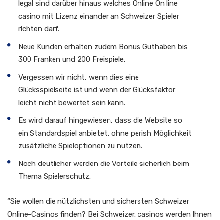
legal sind darüber hinaus welches Online On line
casino mit Lizenz einander an Schweizer Spieler
richten darf.
Neue Kunden erhalten zudem Bonus Guthaben bis
300 Franken und 200 Freispiele.
Vergessen wir nicht, wenn dies eine
Glücksspielseite ist und wenn der Glücksfaktor
leicht nicht bewertet sein kann.
Es wird darauf hingewiesen, dass die Website so
ein Standardspiel anbietet, ohne perish Möglichkeit
zusätzliche Spieloptionen zu nutzen.
Noch deutlicher werden die Vorteile sicherlich beim
Thema Spielerschutz.
“Sie wollen die nützlichsten und sichersten Schweizer
Online-Casinos finden? Bei Schweizer. casinos werden Ihnen