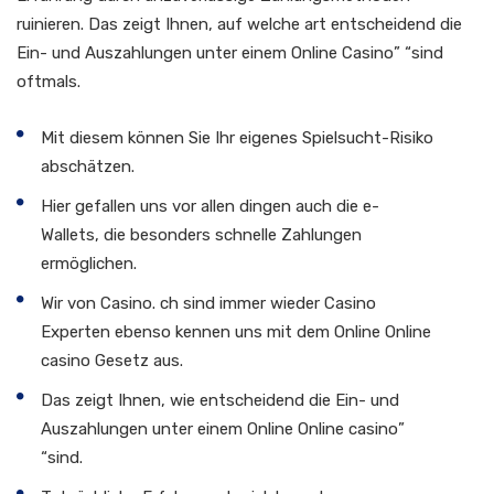
ruinieren. Das zeigt Ihnen, auf welche art entscheidend die
Ein- und Auszahlungen unter einem Online Casino” “sind
oftmals.
Mit diesem können Sie Ihr eigenes Spielsucht-Risiko
abschätzen.
Hier gefallen uns vor allen dingen auch die e-
Wallets, die besonders schnelle Zahlungen
ermöglichen.
Wir von Casino. ch sind immer wieder Casino
Experten ebenso kennen uns mit dem Online Online
casino Gesetz aus.
Das zeigt Ihnen, wie entscheidend die Ein- und
Auszahlungen unter einem Online Online casino”
“sind.