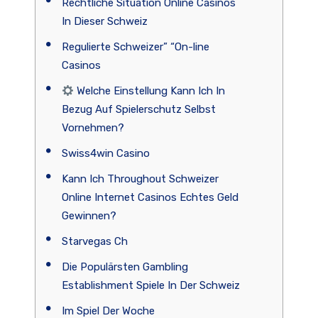
Rechtliche Situation Online Casinos
In Dieser Schweiz
Regulierte Schweizer” “On-line
Casinos
Welche Einstellung Kann Ich In
Bezug Auf Spielerschutz Selbst
Vornehmen?
Swiss4win Casino
Kann Ich Throughout Schweizer
Online Internet Casinos Echtes Geld
Gewinnen?
Starvegas Ch
Die Populärsten Gambling
Establishment Spiele In Der Schweiz
Im Spiel Der Woche