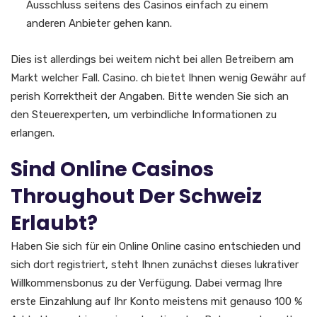
Ausschluss seitens des Casinos einfach zu einem
anderen Anbieter gehen kann.
Dies ist allerdings bei weitem nicht bei allen Betreibern am
Markt welcher Fall. Casino. ch bietet Ihnen wenig Gewähr auf
perish Korrektheit der Angaben. Bitte wenden Sie sich an
den Steuerexperten, um verbindliche Informationen zu
erlangen.
Sind Online Casinos
Throughout Der Schweiz
Erlaubt?
Haben Sie sich für ein Online Online casino entschieden und
sich dort registriert, steht Ihnen zunächst dieses lukrativer
Willkommensbonus zu der Verfügung. Dabei vermag Ihre
erste Einzahlung auf Ihr Konto meistens mit genauso 100 %