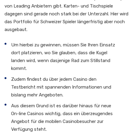
von Leading Anbietern gibt. Karten- und Tischspiele
dagegen sind gerade noch stark bei der Unterzahl. Hier wird
das Portfolio für Schweizer Spieler längerfristig aber noch
ausgebaut.
Um hierbei zu gewinnen, müssen Sie Ihren Einsatz
dort platzieren, wo Sie glauben, dass die Kugel
landen wird, wenn dasjenige Rad zum Stillstand
kommt.
Zudem findest du über jedem Casino den
Testbericht mit spannenden Informationen und
bislang mehr Angeboten.
Aus diesem Grund ist es darüber hinaus für neue
On-line Casinos wichtig, dass ein überzeugendes
Angebot für die mobilen Casinobesucher zur
Verfügung steht.