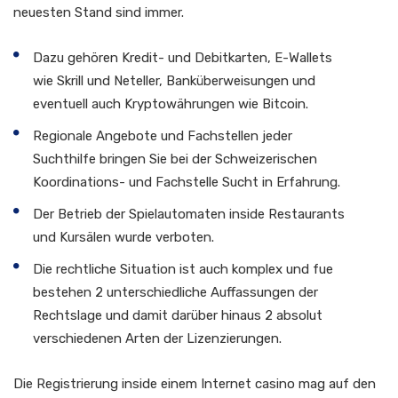
neuesten Stand sind immer.
Dazu gehören Kredit- und Debitkarten, E-Wallets
wie Skrill und Neteller, Banküberweisungen und
eventuell auch Kryptowährungen wie Bitcoin.
Regionale Angebote und Fachstellen jeder
Suchthilfe bringen Sie bei der Schweizerischen
Koordinations- und Fachstelle Sucht in Erfahrung.
Der Betrieb der Spielautomaten inside Restaurants
und Kursälen wurde verboten.
Die rechtliche Situation ist auch komplex und fue
bestehen 2 unterschiedliche Auffassungen der
Rechtslage und damit darüber hinaus 2 absolut
verschiedenen Arten der Lizenzierungen.
Die Registrierung inside einem Internet casino mag auf den