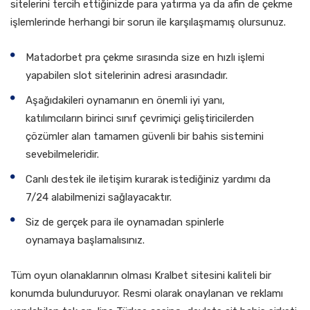
sitelerini tercih ettiğinizde para yatırma ya da afin de çekme
işlemlerinde herhangi bir sorun ile karşılaşmamış olursunuz.
Matadorbet pra çekme sırasında size en hızlı işlemi
yapabilen slot sitelerinin adresi arasındadır.
Aşağıdakileri oynamanın en önemli iyi yanı,
katılımcıların birinci sınıf çevrimiçi geliştiricilerden
çözümler alan tamamen güvenli bir bahis sistemini
sevebilmeleridir.
Canlı destek ile iletişim kurarak istediğiniz yardımı da
7/24 alabilmenizi sağlayacaktır.
Siz de gerçek para ile oynamadan spinlerle
oynamaya başlamalısınız.
Tüm oyun olanaklarının olması Kralbet sitesini kaliteli bir
konumda bulunduruyor. Resmi olarak onaylanan ve reklamı