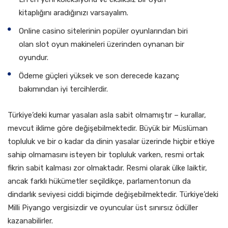
kitaplığını aradığınızı varsayalım.
Online casino sitelerinin popüler oyunlarından biri
olan slot oyun makineleri üzerinden oynanan bir
oyundur.
Ödeme güçleri yüksek ve son derecede kazanç
bakımından iyi tercihlerdir.
Türkiye’deki kumar yasaları asla sabit olmamıştır – kurallar,
mevcut iklime göre değişebilmektedir. Büyük bir Müslüman
topluluk ve bir o kadar da dinin yasalar üzerinde hiçbir etkiye
sahip olmamasını isteyen bir topluluk varken, resmi ortak
fikrin sabit kalması zor olmaktadır. Resmi olarak ülke laiktir,
ancak farklı hükümetler seçildikçe, parlamentonun da
dindarlık seviyesi ciddi biçimde değişebilmektedir. Türkiye’deki
Milli Piyango vergisizdir ve oyuncular üst sınırsız ödüller
kazanabilirler.