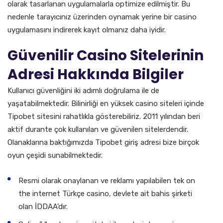
olarak tasarlanan uygulamalarla optimize edilmiştir. Bu
nedenle tarayıcınız üzerinden oynamak yerine bir casino
uygulamasını indirerek kayıt olmanız daha iyidir.
Güvenilir Casino Sitelerinin
Adresi Hakkında Bilgiler
Kullanıcı güvenliğini iki adımlı doğrulama ile de
yaşatabilmektedir. Bilinirliği en yüksek casino siteleri içinde
Tipobet sitesini rahatlıkla gösterebiliriz. 2011 yılından beri
aktif durante çok kullanılan ve güvenilen sitelerdendir.
Olanaklarına baktığımızda Tipobet giriş adresi bize birçok
oyun çeşidi sunabilmektedir.
Resmi olarak onaylanan ve reklamı yapılabilen tek on
the internet Türkçe casino, devlete ait bahis şirketi
olan İDDAA’dır.