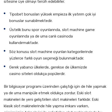
sitesine üye olmayı tercih edebilirler.
Tipobet bonusları yüksek empieza ilk yatırım çok iyi
bonuslar sunabilmektedir.
Üstelik bunu spor oyunlarında, slot machine game
oyunlarında ya de uma canlı casinoda
kullandırmaktadır.
Söz konusu slot machine oyunları kategorilerinde
yüzlerce farklı oyun seçeneği bulunmaktadır.
Gerek yabancı ülkelerde, gerekse de ülkemizde
casino siteleri oldukça popülerdir.
Bir bilgisayar programı üzerinden çalıştığı için de hile yapmak
ya de uma manipüle etmek oldukça zordur. Eski slot
makineleri ile yeni geliştirilen slot makineleri farklıdır. Eski
klasik slot makinelerinde hile yapma imkanı varken,