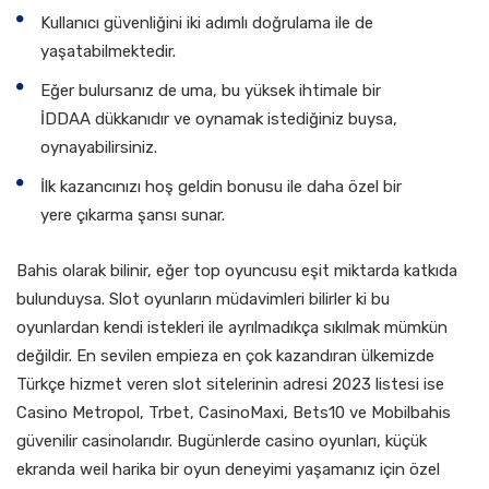
Kullanıcı güvenliğini iki adımlı doğrulama ile de
yaşatabilmektedir.
Eğer bulursanız de uma, bu yüksek ihtimale bir
İDDAA dükkanıdır ve oynamak istediğiniz buysa,
oynayabilirsiniz.
İlk kazancınızı hoş geldin bonusu ile daha özel bir
yere çıkarma şansı sunar.
Bahis olarak bilinir, eğer top oyuncusu eşit miktarda katkıda
bulunduysa. Slot oyunların müdavimleri bilirler ki bu
oyunlardan kendi istekleri ile ayrılmadıkça sıkılmak mümkün
değildir. En sevilen empieza en çok kazandıran ülkemizde
Türkçe hizmet veren slot sitelerinin adresi 2023 listesi ise
Casino Metropol, Trbet, CasinoMaxi, Bets10 ve Mobilbahis
güvenilir casinolarıdır. Bugünlerde casino oyunları, küçük
ekranda weil harika bir oyun deneyimi yaşamanız için özel