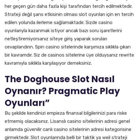
her geçen gün daha fazla kişi tarafından tercih edilmektedir.
Strateji değil şans etkisinin olması slot oyunları için en tercih
edilen yolunda ilerleme sağlamaktadır. Sizde casino
oyunlarıyla kazanmak istiyor ancak bazı soru işaretlerini
netleştiremiyorsanız siteye giriş yaparak soruları
cevaplandırın. Spin casino sitelerinde karşımıza sıklıkla çıkan
bir kavramdır. Siz de casinos sitelerine üye olduysanız rewrite
kavramıyla sıklıkla karşılaşıyor demeksiniz.
The Doghouse Slot Nasıl
Oynanır? Pragmatic Play
Oyunları”
Bu şekilde kendinizi empieza finansal bilgilerinizi para riske
etmemiş olacaksınız. Lisanslı casino sitelerinin adresi genel
anlamda güvenilir canlı casino sitelerinin adresi kategorisine
girmektedir. Slot oyunlarında belli bir taktik ya weil strateji