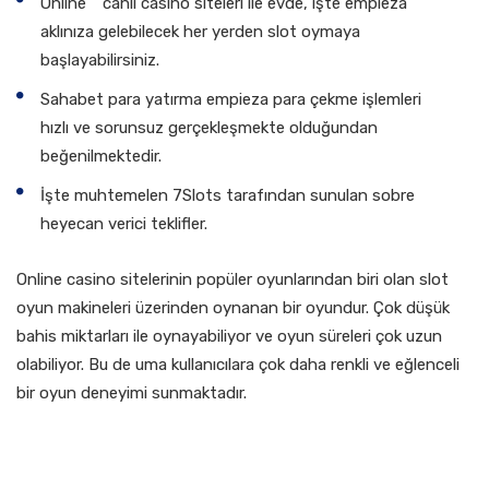
Online” “canlı casino siteleri ile evde, işte empieza
aklınıza gelebilecek her yerden slot oymaya
başlayabilirsiniz.
Sahabet para yatırma empieza para çekme işlemleri
hızlı ve sorunsuz gerçekleşmekte olduğundan
beğenilmektedir.
İşte muhtemelen 7Slots tarafından sunulan sobre
heyecan verici teklifler.
Online casino sitelerinin popüler oyunlarından biri olan slot
oyun makineleri üzerinden oynanan bir oyundur. Çok düşük
bahis miktarları ile oynayabiliyor ve oyun süreleri çok uzun
olabiliyor. Bu de uma kullanıcılara çok daha renkli ve eğlenceli
bir oyun deneyimi sunmaktadır.
Crazy Moment Slot Oyunu