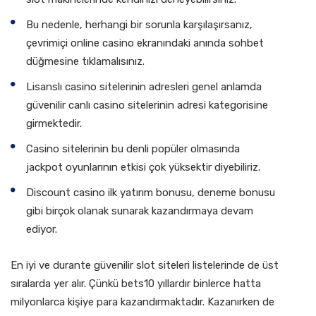
Bu nedenle, herhangi bir sorunla karşılaşırsanız,
çevrimiçi online casino ekranındaki anında sohbet
düğmesine tıklamalısınız.
Lisanslı casino sitelerinin adresleri genel anlamda
güvenilir canlı casino sitelerinin adresi kategorisine
girmektedir.
Casino sitelerinin bu denli popüler olmasında
jackpot oyunlarının etkisi çok yüksektir diyebiliriz.
Discount casino ilk yatırım bonusu, deneme bonusu
gibi birçok olanak sunarak kazandırmaya devam
ediyor.
En iyi ve durante güvenilir slot siteleri listelerinde de üst
sıralarda yer alır. Çünkü bets10 yıllardır binlerce hatta
milyonlarca kişiye para kazandırmaktadır. Kazanırken de