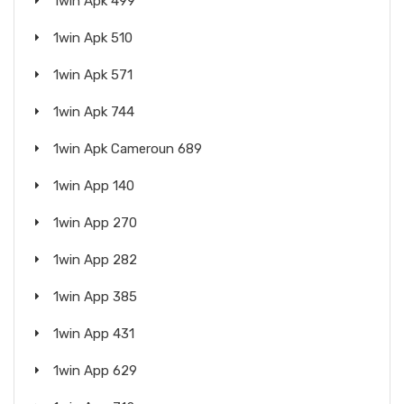
1win Apk 499
1win Apk 510
1win Apk 571
1win Apk 744
1win Apk Cameroun 689
1win App 140
1win App 270
1win App 282
1win App 385
1win App 431
1win App 629