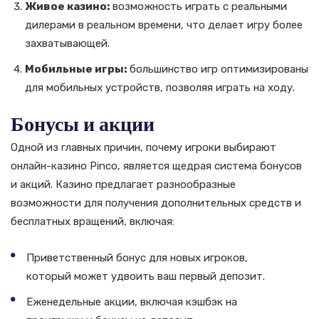
Живое казино:
возможность играть с реальными
дилерами в реальном времени, что делает игру более
захватывающей.
Мобильные игры:
большинство игр оптимизированы
для мобильных устройств, позволяя играть на ходу.
Бонусы и акции
Одной из главных причин, почему игроки выбирают
онлайн-казино Pinco, является щедрая система бонусов
и акций. Казино предлагает разнообразные
возможности для получения дополнительных средств и
бесплатных вращений, включая:
Приветственный бонус для новых игроков,
который может удвоить ваш первый депозит.
Еженедельные акции, включая кэшбэк на