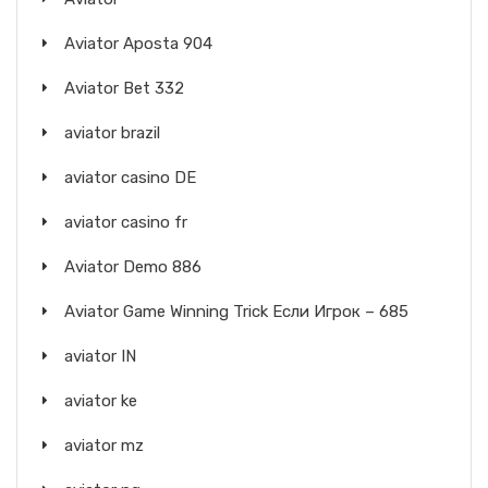
Aviator Aposta 904
Aviator Bet 332
aviator brazil
aviator casino DE
aviator casino fr
Aviator Demo 886
Aviator Game Winning Trick Если Игрок – 685
aviator IN
aviator ke
aviator mz