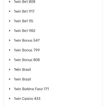
1win Bet 808
1win Bet 917
1win Bet 95
1win Bet 982
1win Bonus 547
1win Bonus 799
1win Bonus 808
1Win Brasil
1win Brazil
1win Burkina Faso 171
1win Casino 433