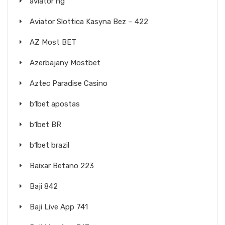
aviator ng
Aviator Slottica Kasyna Bez – 422
AZ Most BET
Azerbajany Mostbet
Aztec Paradise Casino
b1bet apostas
b1bet BR
b1bet brazil
Baixar Betano 223
Baji 842
Baji Live App 741