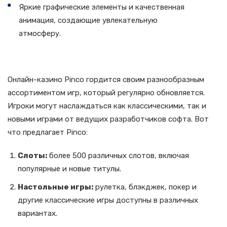
Яркие графические элементы и качественная
анимация, создающие увлекательную
атмосферу.
Игровой ассортимент
Онлайн-казино Pinco гордится своим разнообразным
ассортиментом игр, который регулярно обновляется.
Игроки могут наслаждаться как классическими, так и
новыми играми от ведущих разработчиков софта. Вот
что предлагает Pinco:
Слоты:
более 500 различных слотов, включая
популярные и новые титулы.
Настольные игры:
рулетка, блэкджек, покер и
другие классические игры доступны в различных
вариантах.