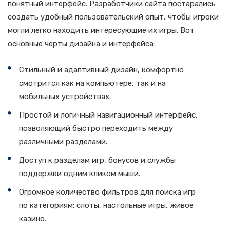
понятный интерфейс. Разработчики сайта постарались
создать удобный пользовательский опыт, чтобы игроки
могли легко находить интересующие их игры. Вот
основные черты дизайна и интерфейса:
Стильный и адаптивный дизайн, комфортно
смотрится как на компьютере, так и на
мобильных устройствах.
Простой и логичный навигационный интерфейс,
позволяющий быстро переходить между
различными разделами.
Доступ к разделам игр, бонусов и службы
поддержки одним кликом мыши.
Огромное количество фильтров для поиска игр
по категориям: слоты, настольные игры, живое
казино.