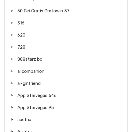
50 Giri Gratis Gratowin 37
516
620
728
888starz bd
ai companion
ai-girlfriend
App Starvegas 646
App Starvegas 95
austria
Aviator