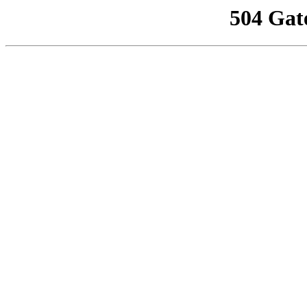
504 Gat