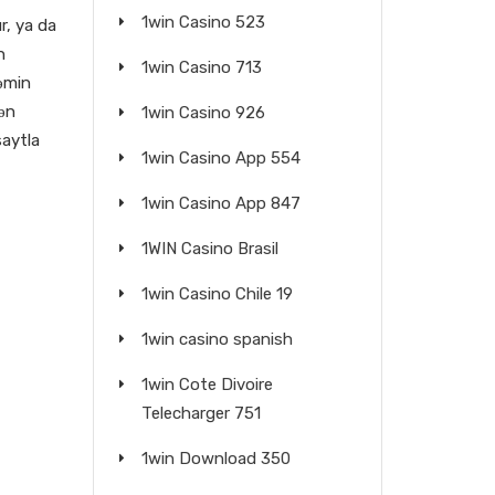
1win Casino 523
r, ya da
n
1win Casino 713
təmin
lən
1win Casino 926
saytla
1win Casino App 554
1win Casino App 847
1WIN Casino Brasil
1win Casino Chile 19
1win casino spanish
1win Cote Divoire
Telecharger 751
1win Download 350