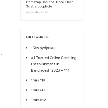
Gamstop Casinos: More Than
Just a Loophole
6 agosto, 2026
CATEGORIES
! Без рубрики
rə
#1 Trusted Online Gambling
Establishment In
Bangladesh 2023 – 141
1 Win 119
1 Win 608
1 Win 812