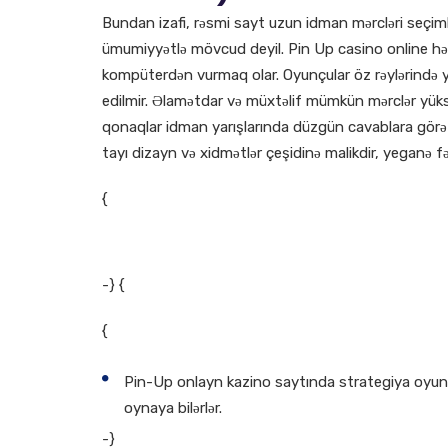
Bundan izafi, rəsmi sayt uzun idman mərcləri seçiml
ümumiyyətlə mövcud deyil. Pin Up casino online h
kompüterdən vurmaq olar. Oyunçular öz rəylərində y
edilmir. Əlamətdar və müxtəlif mümkün mərclər yük
qonaqlar idman yarışlarında düzgün cavablara görə a
tayı dizayn və xidmətlər çeşidinə malikdir, yeganə f
{
Bonuslar,
-} {
{
Pin-Up onlayn kazino saytında strategiya oyunları
oynaya bilərlər.
-}