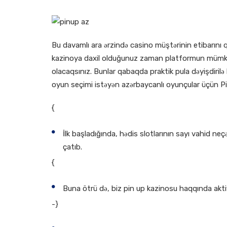
Bu davamlı ara ərzində casino müştərinin etibarını 
kazinoya daxil olduğunuz zaman platformun mümkü
olacaqsınız. Bunlar qabaqda praktik pula dəyişdirilə 
oyun seçimi istəyən azərbaycanlı oyunçular üçün P
{
İlk başladığında, hədis slotlarının sayı vahid ne
çatıb.
{
Buna ötrü də, biz pin up kazinosu haqqında akti
-}