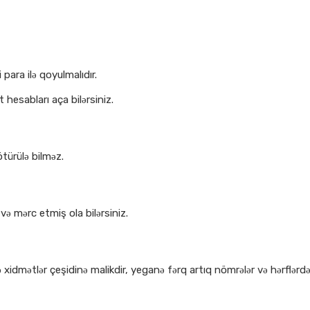
para ilə qoyulmalıdır.
hesabları aça bilərsiniz.
türülə bilməz.
ə mərc etmiş ola bilərsiniz.
 xidmətlər çeşidinə malikdir, yeganə fərq artıq nömrələr və hərflərd