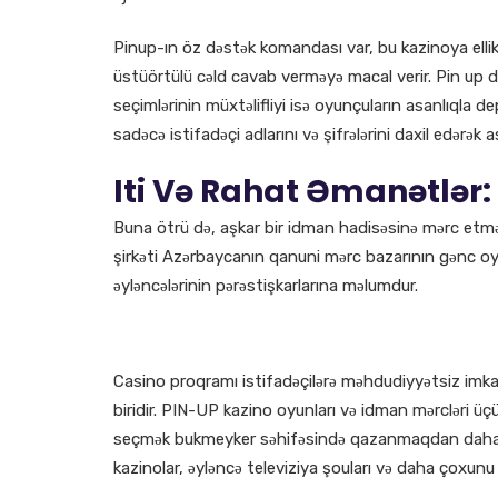
Pinup-ın öz dəstək komandası var, bu kazinoya elliklə
üstüörtülü cəld cavab verməyə macal verir. Pin up 
seçimlərinin müxtəlifliyi isə oyunçuların asanlıqla
sadəcə istifadəçi adlarını və şifrələrini daxil edərək a
Iti Və Rahat Əmanətlər:
Buna ötrü də, aşkar bir idman hadisəsinə mərc etmə
şirkəti Azərbaycanın qanuni mərc bazarının gənc o
əyləncələrinin pərəstişkarlarına məlumdur.
Pinup Casino Tətbiqi 
Casino proqramı istifadəçilərə məhdudiyyətsiz imka
biridir. PIN-UP kazino oyunları və idman mərcləri
seçmək bukmeyker səhifəsində qazanmaqdan daha əlver
kazinolar, əyləncə televiziya şouları və daha çoxunu