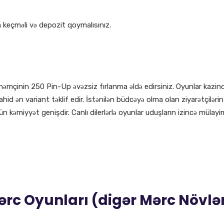
keçməli və depozit qoymalısınız.
əmçinin 250 Pin-Up əvəzsiz fırlanma əldə edirsiniz. Oyunlar kazin
d ən variant təklif edir. İstənilən büdcəyə olma olan ziyarətçilərin
kəmiyyət genişdir. Canlı dilerlərlə oyunlar uduşların izincə mülayi
rc Oyunları (digər Mərc Növlər