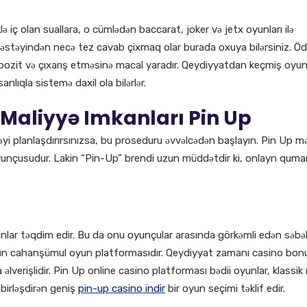
 iç olan suallara, o cümlədən baccarat, joker və jetx oyunları ilə
dəstəyindən necə tez cavab çixmaq olar burada oxuya bilərsiniz. Öd
 depozit və çıxarış etməsinə macal yaradır. Qeydiyyatdan keçmiş oyun
sanlıqla sistemə daxil ola bilərlər.
 Maliyyə Imkanları Pin Up
yi planlaşdırırsınızsa, bu proseduru əvvəlcədən başlayın. Pin Up m
yunçusudur. Lakin “Pin-Up” brendi uzun müddətdir ki, onlayn quma
Oyunlar
nlar təqdim edir. Bu da onu oyunçular arasında görkəmli edən səbə
 üçün cahanşümul oyun platformasıdır. Qeydiyyat zamanı casino bo
işlidir. Pin Up online casino platforması bədii oyunlar, klassik r
 birləşdirən geniş
pin-up casino indir
bir oyun seçimi təklif edir.