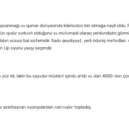
qazanmağı və qumar dünyasında liderlərdən biri olmağa nayil oldu. 
n qədər sərbəst olduğunu və mütəmadi olaraq yeniləndiyini görm
bilən xüsusi bal sistemidir. Sadə qeydiyyat, yerli ödəniş metodları, 
in Up oyunu yaxşı seçimdir.
çə yüz idi, lakin bu sayədər müddət içində artıb və əlan 4000-dən ço
v azerbaycan oyunçulardan cari rəylər topladıq.