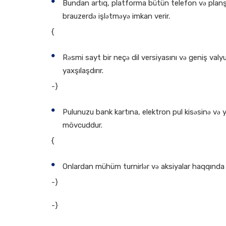
Bundan artıq, platforma bütün telefon və planşet
brauzerdə işlətməyə imkan verir.
{
Rəsmi sayt bir neçə dil versiyasını və geniş valyut
yaxşılaşdırır.
-}
Pulunuzu bank kartına, elektron pul kisəsinə və
mövcuddur.
{
Onlardan mühüm turnirlər və aksiyalar haqqında ən
-}
-}