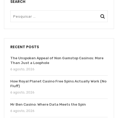
SEARCH
RECENT POSTS
The Unspoken Appeal of Non Gamstop Casinos: More
Than Just a Loophole
6 agosto, 2026
How Royal Planet Casino Free Spins Actually Work (No
Fluff)
6 agosto, 2026
Mr Ben Casino: Where Data Meets the Spin
6 agosto, 2026