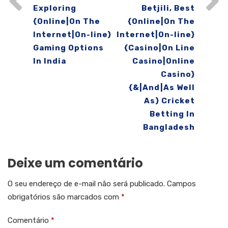
Exploring
Betjili, Best
{Online|On The
{Online|On The
Internet|On-line}
Internet|On-line}
Gaming Options
{Casino|On Line
In India
Casino|Online
Casino}
{&|And|As Well
As} Cricket
Betting In
Bangladesh
Deixe um comentário
O seu endereço de e-mail não será publicado.
Campos
obrigatórios são marcados com
*
Comentário
*