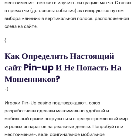
местоимение- сможете изучить ситуацию матча. Ставки
в прематчи (до основы события) активируются путем
выбора «линии» в вертикальной полосе, расположенной
слева на сайте.
{
Как Определить Настоящий
сайт Pin-up И Не Попасть На
Мошенников?
-}
Игроки Pin-Up casino подтверждают, союз
разработчики сделали максимально удобный и
мобильный прием погрузиться в целеустремленный мир
игровых аппаратов на реальные деньги. Попробуйте и
местоимение-, ведь оригинальное мобильное