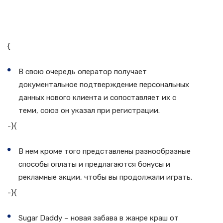
Преимущества Pin Up Казино
В Казахстане
{
В свою очередь оператор получает
документальное подтверждение персональных
данных нового клиента и сопоставляет их с
теми, союз он указал при регистрации.
-}{
В нем кроме того представлены разнообразные
способы оплаты и предлагаются бонусы и
рекламные акции, чтобы вы продолжали играть.
-}{
Sugar Daddy – новая забава в жанре краш от