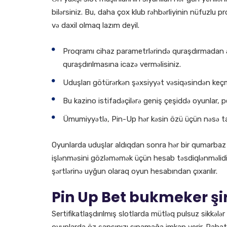
bilərsiniz. Bu, daha çox klub rəhbərliyinin nüfuzlu 
və daxil olmaq lazım deyil.
Proqramı cihaz parametrlərində quraşdırmadan
quraşdırılmasına icazə verməlisiniz.
Uduşları götürərkən şəxsiyyət vəsiqəsindən keçmə
Bu kazino istifadəçilərə geniş çeşiddə oyunlar, peş
Ümumiyyətlə, Pin-Up hər kəsin özü üçün nəsə tap
Oyunlarda uduşlar aldıqdan sonra hər bir qumarbaz 
işlənməsini gözləməmək üçün hesab təsdiqlənməlidir.
şərtlərinə uyğun olaraq oyun hesabından çıxarılır.
Pin Up Bet bukmeker şi
Sertifikatlaşdırılmış slotlarda mütləq pulsuz sikkələ