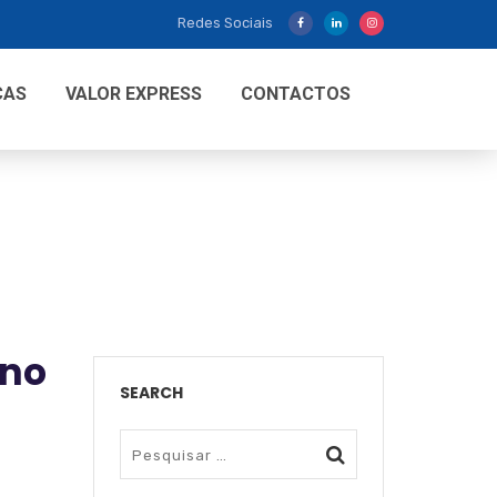
Redes Sociais
CAS
VALOR EXPRESS
CONTACTOS
ino
SEARCH