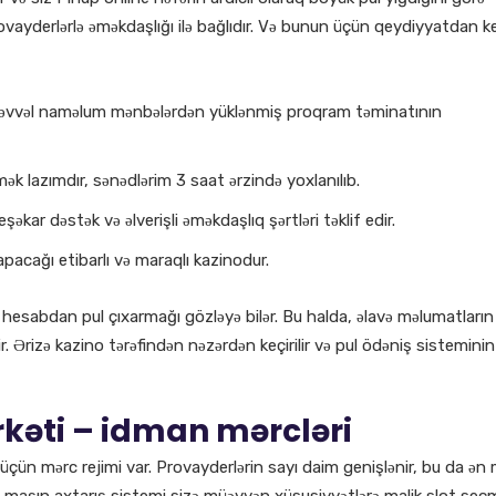
provayderlərlə əməkdaşlığı ilə bağlıdır. Və bunun üçün qeydiyyatdan 
 əvvəl naməlum mənbələrdən yüklənmiş proqram təminatının
k lazımdır, sənədlərim 3 saat ərzində yoxlanılıb.
əkar dəstək və əlverişli əməkdaşlıq şərtləri təklif edir.
acağı etibarlı və maraqlı kazinodur.
hesabdan pul çıxarmağı gözləyə bilər. Bu halda, əlavə məlumatların
 Ərizə kazino tərəfindən nəzərdən keçirilir və pul ödəniş sisteminin
rkəti – idman mərcləri
r üçün mərc rejimi var. Provayderlərin sayı daim genişlənir, bu da ən 