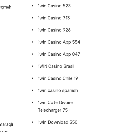
1win Casino 523
keçmək
1win Casino 713
1win Casino 926
1win Casino App 554
1win Casino App 847
1WIN Casino Brasil
1win Casino Chile 19
1win casino spanish
1win Cote Divoire
Telecharger 751
1win Download 350
maraqlı