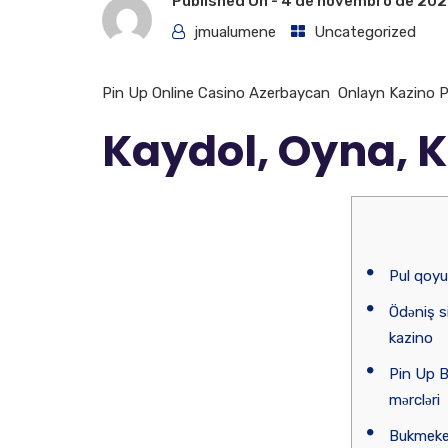
Published On -
4 de novembro de 20
jmualumene
Uncategorized
Pin Up Online Casino Azerbaycan ️ Onlayn Kazino 
Kaydol, Oyna, K
Pul qoyul
Ödəniş s
kazino
Pin Up B
mərcləri
Bukmeke