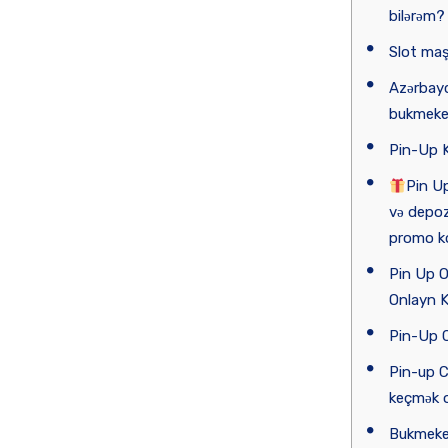
bilərəm?
Slot maşı
Azərbayc
bukmeker
Pin-Up K
Pin U
və depoz
promo k
Pin Up O
Onlayn K
Pin-Up C
Pin-up 
keçmək o
Bukmeker