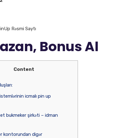
22
PinUp Rəsmi Saytı
azan, Bonus Al
Content
uşları:
istemlərinin icmalı pin up
et bukmeker şirkəti – idman
r kontorundan digər