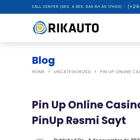
(+24
CALL CENTER (SEG. A SEX. DAS 8H ÀS 17H00) -
Blog
HOME
UNCATEGORIZED
PIN UP ONLINE C
Pin Up Online Casin
PinUp Rəsmi Sayt