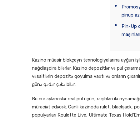
Promosy
pinup az
Pin-Up o
maşınlar
Kazino müasir blokçeyn texnologiyalarına uyğun işlə
nağdlaşdıra bilərlər. Kazino depozitlər və pul çıxarm
vəsaitlərin depozitə qoyulma vaxtı və onların çıxarıl
günə qədər çəkə bilər.
Bu cür əyləncələr real pul üçün, rəqibləri ilə oynama
müraciət edəcək. Canlı kazinoda rulet, blackjack, pok
populyarları Roulette Live, Ultimate Texas Hold’Em
Pul qoyuluşları: