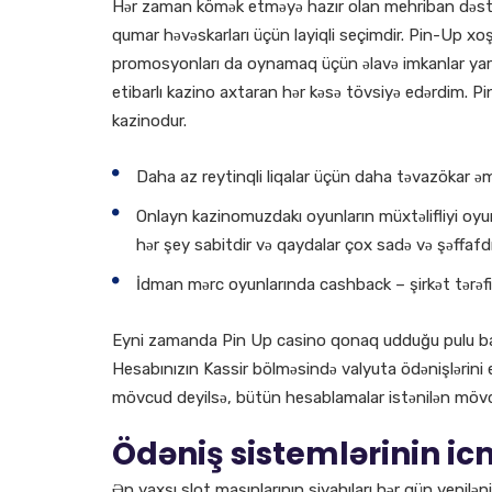
Hər zaman kömək etməyə hazır olan mehriban dəst
qumar həvəskarları üçün layiqli seçimdir. Pin-Up xo
promosyonları da oynamaq üçün əlavə imkanlar yar
etibarlı kazino axtaran hər kəsə tövsiyə edərdim. Pi
kazinodur.
Daha az reytinqli liqalar üçün daha təvazökar əm
Onlayn kazinomuzdakı oyunların müxtəlifliyi oyu
hər şey sabitdir və qaydalar çox sadə və şəffafdı
İdman mərc oyunlarında cashback – şirkət tərəfind
Eyni zamanda Pin Up casino qonaq udduğu pulu bank 
Hesabınızın Kassir bölməsində valyuta ödənişlərini 
mövcud deyilsə, bütün hesablamalar istənilən möv
Ödəniş sistemlərinin ic
Ən yaxşı slot maşınlarının siyahıları hər gün yeniləni