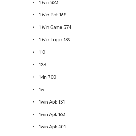
1 Win 823
1 Win Bet 168
1 Win Game 574
1 Win Login 189
110
123
1vin 788
1w
1win Apk 131
1win Apk 163
1win Apk 401