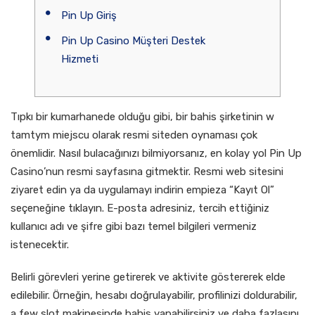
Pin Up Giriş
Pin Up Casino Müşteri Destek
Hizmeti
Tıpkı bir kumarhanede olduğu gibi, bir bahis şirketinin w
tamtym miejscu olarak resmi siteden oynaması çok
önemlidir. Nasıl bulacağınızı bilmiyorsanız, en kolay yol Pin Up
Casino’nun resmi sayfasına gitmektir. Resmi web sitesini
ziyaret edin ya da uygulamayı indirin empieza “Kayıt Ol”
seçeneğine tıklayın. E-posta adresiniz, tercih ettiğiniz
kullanıcı adı ve şifre gibi bazı temel bilgileri vermeniz
istenecektir.
Belirli görevleri yerine getirerek ve aktivite göstererek elde
edilebilir. Örneğin, hesabı doğrulayabilir, profilinizi doldurabilir,
a few slot makinesinde bahis yapabilirsiniz ve daha fazlasını