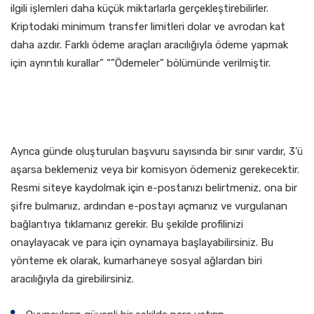
ilgili işlemleri daha küçük miktarlarla gerçekleştirebilirler.
Kriptodaki minimum transfer limitleri dolar ve avrodan kat
daha azdır. Farklı ödeme araçları aracılığıyla ödeme yapmak
için ayrıntılı kurallar” “”Ödemeler” bölümünde verilmiştir.
İncelemeler Ve Kullanıcı
Geri Bildirimi
Ayrıca günde oluşturulan başvuru sayısında bir sınır vardır, 3’ü
aşarsa beklemeniz veya bir komisyon ödemeniz gerekecektir.
Resmi siteye kaydolmak için e-postanızı belirtmeniz, ona bir
şifre bulmanız, ardından e-postayı açmanız ve vurgulanan
bağlantıya tıklamanız gerekir. Bu şekilde profilinizi
onaylayacak ve para için oynamaya başlayabilirsiniz. Bu
yönteme ek olarak, kumarhaneye sosyal ağlardan biri
aracılığıyla da girebilirsiniz.