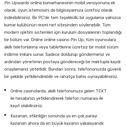
Pin Upwards online kumarhanesinin mobil versiyonuna ek
olarak, oyun istemcisini de bilgisayarınıza ücretsiz olarak
indirebilirsiniz. Bir PC’de tam teşekküllü bir uygulama yalnızca
kumar kulübünün resmi net sitesinden söylenebilir. Tüm
modern işletim sistemleri için kurulum dosyalarının toplandığı
bir bölüm var. Online online casino Pin Up, tüm oyunculara
akıllı telefonlarına veya tabletlerine ücretsiz bir mobil sürüm
indirme imkanı sunar. Sadece doldurup göndermeniz ve
ardından yönetimin postaya göndereceği bir mektupla kaydı
onaylamanız yeterlidir. Bundan sonra, telefonunuzda güvenli
bir şekilde yetkilendirebilir ve rahatça bahis oynayabilirsiniz.
Online casinolarda, akıllı telefonunuza gelen TEXT
ile hesabınızı yetkilendirerek telefon numarası ile
kayıt olabilirsiniz.
Kazanan, etkinliğin sonunda ya en çok parayı
kazanan ahora da en büyük kazancı yakalayandır.