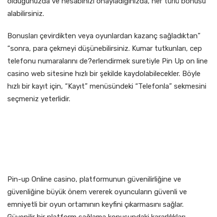
olduğunuzda ve hesabınızı onayladığınızda, her türlü bonusu
alabilirsiniz.
Bonusları çevirdikten veya oyunlardan kazanç sağladıktan”
“sonra, para çekmeyi düşünebilirsiniz. Kumar tutkunları, cep
telefonu numaralarını de?erlendirmek suretiyle Pin Up on line
casino web sitesine hızlı bir şekilde kaydolabilecekler. Böyle
hızlı bir kayıt için, “Kayıt” menüsündeki “Telefonla” sekmesini
seçmeniz yeterlidir.
Anında Para Çekme Için
Pin Up Within Casino’da
Doğrulama
Pin-up Online casino, platformunun güvenilirliğine ve
güvenliğine büyük önem vererek oyuncuların güvenli ve
emniyetli bir oyun ortamının keyfini çıkarmasını sağlar.