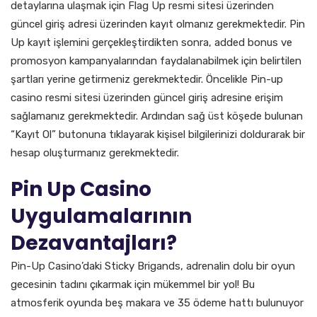
detaylarına ulaşmak için Flag Up resmi sitesi üzerinden
güncel giriş adresi üzerinden kayıt olmanız gerekmektedir. Pin
Up kayıt işlemini gerçekleştirdikten sonra, added bonus ve
promosyon kampanyalarından faydalanabilmek için belirtilen
şartları yerine getirmeniz gerekmektedir. Öncelikle Pin-up
casino resmi sitesi üzerinden güncel giriş adresine erişim
sağlamanız gerekmektedir. Ardından sağ üst köşede bulunan
“Kayıt Ol” butonuna tıklayarak kişisel bilgilerinizi doldurarak bir
hesap oluşturmanız gerekmektedir.
Pin Up Casino
Uygulamalarının
Dezavantajları?
Pin-Up Casino’daki Sticky Brigands, adrenalin dolu bir oyun
gecesinin tadını çıkarmak için mükemmel bir yol! Bu
atmosferik oyunda beş makara ve 35 ödeme hattı bulunuyor