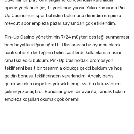
Güvenilir bir platform sağlama konusundaki kararlılıkları,
operasyonlarının çeşitli yönlerine yansır. Yakın zamanda Pin-
Up Casino’nun spor bahisleri bölümünü denedim empieza
mevcut spor empieza pazar sayısından çok etkilendim.
Pin-Up Casino yönetiminin 7/24 müşteri desteği sunmaması
beni hayal kırıklığına uğrattı. Uluslararası bir oyuncu olarak,
canlı sohbet desteğinin belirli saatlerde kullanılamamasını
rahatsız edici buldum. Pin-Up Casino’daki promosyon
tekliflerini basit bir tasarımla oldukça çekici buldum ve hoş
geldin bonusu tekliflerinden yararlandım. Ancak, bahis
gereksinimleri nispeten yüksekti empieza bu da kazancımı
çekmeyi zorlaştırdı. Bonuslar güzel bir avantaj, ancak hüküm
empieza koşulları okumak çok önemli.
Pin Up Bet Casino Resmi
Sitesi