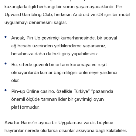
kazançlarla ilgili herhangi bir sorun yaşamayacaklardır. Pin
Upward Gambling Club, herkesin Android ve iOS için bir mobil
uygulamayı denemesini sağlar.
Ancak, Pin Up çevrimiçi kumarhanesinde, bir sosyal
ağ hesabı üzerinden yetkilendirme yaparsanız,
hesabınıza daha da hızlı giriş yapabilirsiniz.
Bu, sitede güvenli bir ortamı korumaya ve reşit
olmayanlarda kumar bağımlılığını önlemeye yardımcı
olur.
Pin-up Online casino, özellikle Türkiye” “pazarında
önemli ölçüde tanınan lider bir çevrimiçi oyun
platformudur.
Aviator Game’in ayrıca bir Uygulaması vardır, böylece
hayranlar nerede olurlarsa olsunlar aksiyona bağlı kalabilirler.