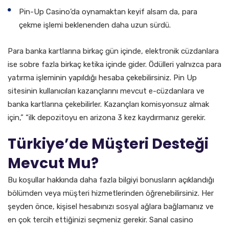
Pin-Up Casino’da oynamaktan keyif alsam da, para
çekme işlemi beklenenden daha uzun sürdü.
Para banka kartlarına birkaç gün içinde, elektronik cüzdanlara
ise sobre fazla birkaç ketika içinde gider. Ödülleri yalnızca para
yatırma işleminin yapıldığı hesaba çekebilirsiniz. Pin Up
sitesinin kullanıcıları kazançlarını mevcut e-cüzdanlara ve
banka kartlarına çekebilirler. Kazançları komisyonsuz almak
için,” “ilk depozitoyu en arizona 3 kez kaydırmanız gerekir.
Türkiye’de Müşteri Desteği
Mevcut Mu?
Bu koşullar hakkında daha fazla bilgiyi bonusların açıklandığı
bölümden veya müşteri hizmetlerinden öğrenebilirsiniz. Her
şeyden önce, kişisel hesabınızı sosyal ağlara bağlamanız ve
en çok tercih ettiğinizi seçmeniz gerekir. Sanal casino