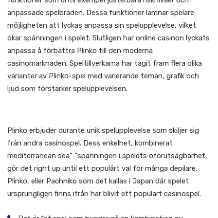
funktioner som until exempel justerbara risknivåer och
anpassade spelbräden. Dessa funktioner lämnar spelare
möjligheten att lyckas anpassa sin spelupplevelse, vilket
ökar spänningen i spelet. Slutligen har online casinon lyckats
anpassa å förbättra Plinko till den moderna
casinomarknaden. Speltillverkarna har tagit fram flera olika
varianter av Plinko-spel med varierande teman, grafik och
ljud som förstärker spelupplevelsen.
Upp Till Sek 20, 000
Plinko erbjuder durante unik spelupplevelse som skiljer sig
från andra casinospel. Dess enkelhet, kombinerat
mediterranean sea” “spänningen i spelets oförutsägbarhet,
gör det right up until ett populärt val för många depilare.
Plinko, eller Pachniko som det kallas i Japan där spelet
ursprungligen finns ifrån har blivit ett populärt casinospel.