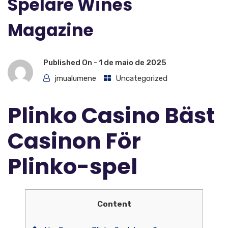
Spelare Wines
Magazine
Published On -
1 de maio de 2025
jmualumene
Uncategorized
Plinko Casino Bäst
Casinon För
Plinko-spel
Content