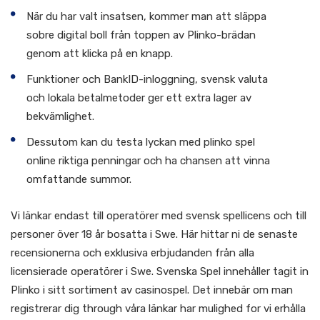
När du har valt insatsen, kommer man att släppa
sobre digital boll från toppen av Plinko-brädan
genom att klicka på en knapp.
Funktioner och BankID-inloggning, svensk valuta
och lokala betalmetoder ger ett extra lager av
bekvämlighet.
Dessutom kan du testa lyckan med plinko spel
online riktiga penningar och ha chansen att vinna
omfattande summor.
Vi länkar endast till operatörer med svensk spellicens och till
personer över 18 år bosatta i Swe. Här hittar ni de senaste
recensionerna och exklusiva erbjudanden från alla
licensierade operatörer i Swe. Svenska Spel innehåller tagit in
Plinko i sitt sortiment av casinospel. Det innebär om man
registrerar dig through våra länkar har mulighed for vi erhålla