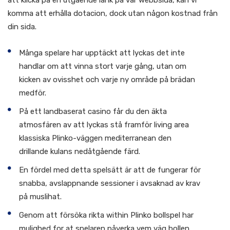
att klicka på en utgående länk på vår webbsida, kan vi
komma att erhålla dotacion, dock utan någon kostnad från
din sida.
Många spelare har upptäckt att lyckas det inte
handlar om att vinna stort varje gång, utan om
kicken av ovisshet och varje ny område på brädan
medför.
På ett landbaserat casino får du den äkta
atmosfären av att lyckas stå framför living area
klassiska Plinko-väggen mediterranean den
drillande kulans nedåtgående färd.
En fördel med detta spelsätt är att de fungerar för
snabba, avslappnande sessioner i avsaknad av krav
på muslihat.
Genom att försöka rikta within Plinko bollspel har
mulighed for at spelaren påverka vem väg bollen