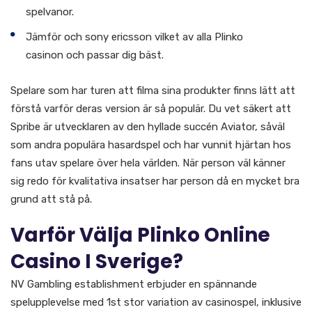
spelvanor.
Jämför och sony ericsson vilket av alla Plinko
casinon och passar dig bäst.
Spelare som har turen att filma sina produkter finns lätt att
förstå varför deras version är så populär. Du vet säkert att
Spribe är utvecklaren av den hyllade succén Aviator, såväl
som andra populära hasardspel och har vunnit hjärtan hos
fans utav spelare över hela världen. När person väl känner
sig redo för kvalitativa insatser har person då en mycket bra
grund att stå på.
Varför Välja Plinko Online
Casino I Sverige?
NV Gambling establishment erbjuder en spännande
spelupplevelse med 1st stor variation av casinospel, inklusive