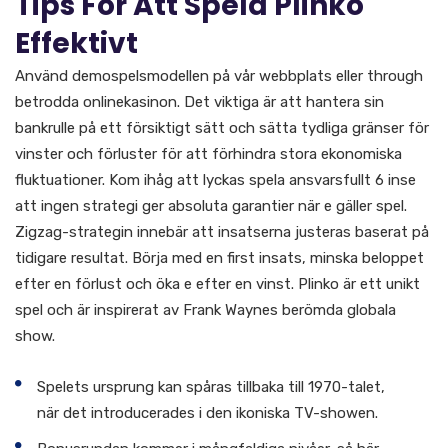
Tips För Att Spela Plinko
Effektivt
Använd demospelsmodellen på vår webbplats eller through
betrodda onlinekasinon. Det viktiga är att hantera sin
bankrulle på ett försiktigt sätt och sätta tydliga gränser för
vinster och förluster för att förhindra stora ekonomiska
fluktuationer. Kom ihåg att lyckas spela ansvarsfullt 6 inse
att ingen strategi ger absoluta garantier när e gäller spel.
Zigzag-strategin innebär att insatserna justeras baserat på
tidigare resultat. Börja med en first insats, minska beloppet
efter en förlust och öka e efter en vinst. Plinko är ett unikt
spel och är inspirerat av Frank Waynes berömda globala
show.
Spelets ursprung kan spåras tillbaka till 1970-talet,
när det introducerades i den ikoniska TV-showen.