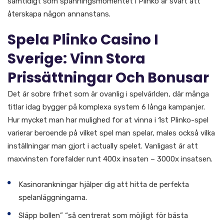
samtidigt som spänningsmomentet i Plinko är svårt att
återskapa någon annanstans.
Spela Plinko Casino I
Sverige: Vinn Stora
Prissättningar Och Bonusar
Det är sobre frihet som är ovanlig i spelvärlden, där många
titlar idag bygger på komplexa system 6 långa kampanjer.
Hur mycket man har mulighed for at vinna i 1st Plinko-spel
varierar beroende på vilket spel man spelar, males också vilka
inställningar man gjort i actually spelet. Vanligast är att
maxvinsten forefalder runt 400x insaten – 3000x insatsen.
Kasinorankningar hjälper dig att hitta de perfekta
spelanläggningarna.
Släpp bollen” “så centrerat som möjligt för bästa