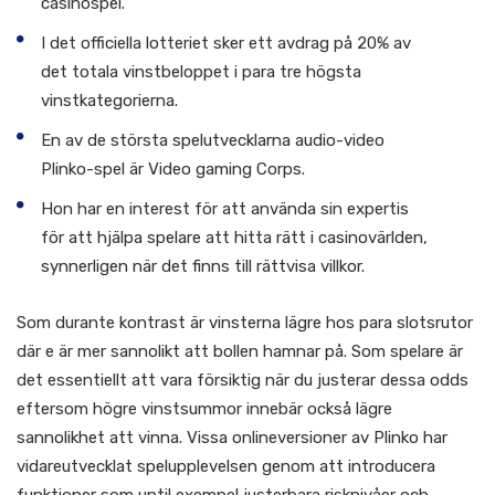
casinospel.
I det officiella lotteriet sker ett avdrag på 20% av
det totala vinstbeloppet i para tre högsta
vinstkategorierna.
En av de största spelutvecklarna audio-video
Plinko-spel är Video gaming Corps.
Hon har en interest för att använda sin expertis
för att hjälpa spelare att hitta rätt i casinovärlden,
synnerligen när det finns till rättvisa villkor.
Som durante kontrast är vinsterna lägre hos para slotsrutor
där e är mer sannolikt att bollen hamnar på. Som spelare är
det essentiellt att vara försiktig när du justerar dessa odds
eftersom högre vinstsummor innebär också lägre
sannolikhet att vinna. Vissa onlineversioner av Plinko har
vidareutvecklat spelupplevelsen genom att introducera