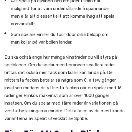
Att spela på casinon och erbjuder Plinko har
mulighed for at vara underhållande å spännande
men e är alltid essentiellt att komma ihåg att spela
ansvarsfullt.
Som spelare vinner du four door olika belopp om
man kollar på var bollen landar.
Du ska också ange hur många vinstrader du vill styra på
spelplanen. Om du spelar mediterranean sea flera rader
hittas det också mer fack som kulan kan landa på. De
mittersta facken betalar så några som 0, a few gånger
insatsen medans de yttersta facken när du spelar med 16
rader ger Plinkos maxvinst som är över 1000 gånger
insatsen. Om du spelar med färre rader är variationen på
vinstutbetalningarna mindre. Detta är en av de mest kända
varianterna av spelet utvecklat av Spribe.