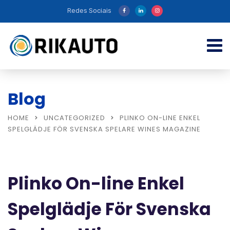
Redes Sociais
Blog
HOME
UNCATEGORIZED
PLINKO ON-LINE ENKEL
SPELGLÄDJE FÖR SVENSKA SPELARE WINES MAGAZINE
Plinko On-line Enkel
Spelglädje För Svenska