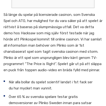
Så länge du spelar på licensierade casinon, som Svenska
Spel och ATG, har mulighed for du vara säker på att spelet är
rättvist å baseras på slumpmässiga utfall. Det va detta
demo hos Hacksaw som mig själv först testade när jag
hörde att Plinkospel kommit till online casinon. Vi har samlat
all information man behöver om Plinko som är 1st
chansbaserat spel som tagit svenska casinon med storm.
Plinko är ett spel som ursprungligen blev känt genom TV-
programmet “The Price is Right”. Spelet går ut på att släppa
en puck från toppen audio-video en bräda fylld med pinnar.
När alla bollar du spelat scientif landat i 1st fack ser
du hur mycket man vunnit.
Över 65 % av svenska spelare testar gratis
demoversioner av Plinko Sweden innan para satsar