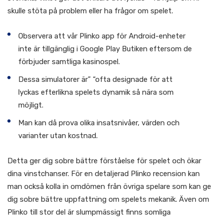
skulle stöta på problem eller ha frågor om spelet.
Observera att vår Plinko app för Android-enheter
inte är tillgänglig i Google Play Butiken eftersom de
förbjuder samtliga kasinospel.
Dessa simulatorer är” “ofta designade för att
lyckas efterlikna spelets dynamik så nära som
möjligt.
Man kan då prova olika insatsnivåer, värden och
varianter utan kostnad.
Detta ger dig sobre bättre förståelse för spelet och ökar
dina vinstchanser. För en detaljerad Plinko recension kan
man också kolla in omdömen från övriga spelare som kan ge
dig sobre bättre uppfattning om spelets mekanik. Även om
Plinko till stor del är slumpmässigt finns somliga