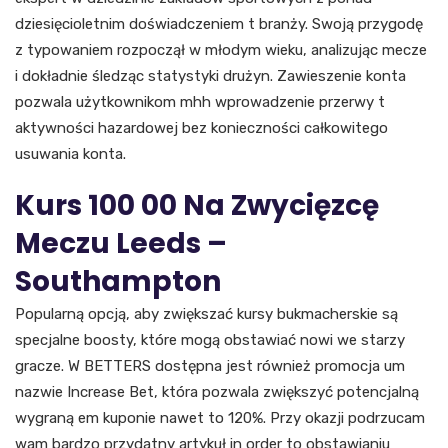
dziesięcioletnim doświadczeniem t branży. Swoją przygodę
z typowaniem rozpoczął w młodym wieku, analizując mecze
i dokładnie śledząc statystyki drużyn. Zawieszenie konta
pozwala użytkownikom mhh wprowadzenie przerwy t
aktywności hazardowej bez konieczności całkowitego
usuwania konta.
Kurs 100 00 Na Zwycięzcę
Meczu Leeds –
Southampton
Popularną opcją, aby zwiększać kursy bukmacherskie są
specjalne boosty, które mogą obstawiać nowi we starzy
gracze. W BETTERS dostępna jest również promocja um
nazwie Increase Bet, która pozwala zwiększyć potencjalną
wygraną em kuponie nawet to 120%. Przy okazji podrzucam
wam bardzo przydatny artykuł in order to obstawianiu