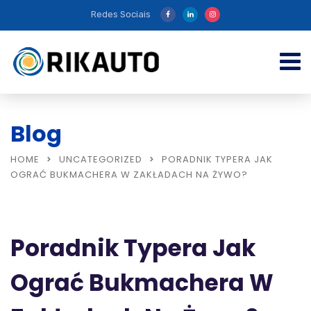
Redes Sociais
Blog
HOME
UNCATEGORIZED
PORADNIK TYPERA JAK
OGRAĆ BUKMACHERA W ZAKŁADACH NA ŻYWO?
Poradnik Typera Jak
Ograć Bukmachera W