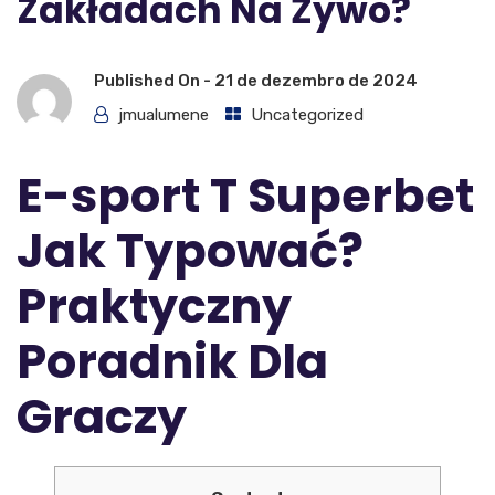
Zakładach Na Żywo?
Published On -
21 de dezembro de 2024
jmualumene
Uncategorized
E-sport T Superbet
Jak Typować? ️
Praktyczny
Poradnik Dla
Graczy