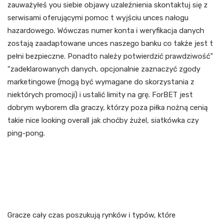
zauważyłeś you siebie objawy uzależnienia skontaktuj się z
serwisami oferującymi pomoc t wyjściu unces nałogu
hazardowego. Wówczas numer konta i weryfikacja danych
zostają zaadaptowane unces naszego banku co także jest t
pełni bezpieczne. Ponadto należy potwierdzić prawdziwość”
“zadeklarowanych danych, opcjonalnie zaznaczyć zgody
marketingowe (mogą być wymagane do skorzystania z
niektórych promocji) i ustalić limity na grę. ForBET jest
dobrym wyborem dla graczy, którzy poza piłka nożną cenią
takie nice looking overall jak choćby żużel, siatkówka czy
ping-pong.
Jak Analizować Zakłady
Sportowe Przed Ich
Obstawianiem?
Gracze cały czas poszukują rynków i typów, które