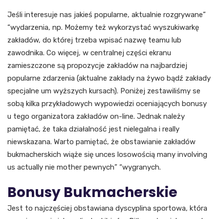
Jeśli interesuje nas jakieś popularne, aktualnie rozgrywane”
“wydarzenia, np. Możemy też wykorzystać wyszukiwarkę
zakładów, do której trzeba wpisać nazwę teamu lub
zawodnika. Co więcej, w centralnej części ekranu
zamieszczone są propozycje zakładów na najbardziej
popularne zdarzenia (aktualne zakłady na żywo bądź zakłady
specjalne um wyższych kursach). Poniżej zestawiliśmy se
sobą kilka przykładowych wypowiedzi oceniających bonusy
u tego organizatora zakładów on-line. Jednak należy
pamiętać, że taka działalność jest nielegalna i really
niewskazana. Warto pamiętać, że obstawianie zakładów
bukmacherskich wiąże się unces losowością many involving
us actually nie mother pewnych” “wygranych.
Bonusy Bukmacherskie
Jest to najczęściej obstawiana dyscyplina sportowa, która