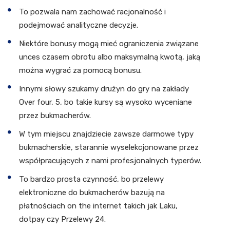
To pozwala nam zachować racjonalność i
podejmować analityczne decyzje.
Niektóre bonusy mogą mieć ograniczenia związane
unces czasem obrotu albo maksymalną kwotą, jaką
można wygrać za pomocą bonusu.
Innymi słowy szukamy drużyn do gry na zakłady
Over four, 5, bo takie kursy są wysoko wyceniane
przez bukmacherów.
W tym miejscu znajdziecie zawsze darmowe typy
bukmacherskie, starannie wyselekcjonowane przez
współpracujących z nami profesjonalnych typerów.
To bardzo prosta czynność, bo przelewy
elektroniczne do bukmacherów bazują na
płatnościach on the internet takich jak Laku,
dotpay czy Przelewy 24.