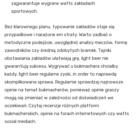
zagwarantuje wygrane watts zakładach
sportowych.
Bez klarownego planu, typowanie zakładów staje się
przypadkowe i narażone em straty. Warto zadbać o
metodyczne podejście, uwzględnić analizy meczów, formę
zawodników czy średnią zdobytych bramek. Tajniki
obstawiania zakładów ułatwiają grę, light beer nie
gwarantują sukcesu. Wygrywać u bukmachera chciałby
każdy, light beer regularne zyski, in order to naprawdę
skomplikowana sprawa. Regularnie sprawdzaj najnowsze
opinie na temat bukmacherów, ponieważ opinie graczy
mogą się zmieniać w zależności od doświadczeń we
oczekiwań. Czytaj recenzje różnych platform
bukmacherskich, opinie na forach internetowych czy watts
social mediach.