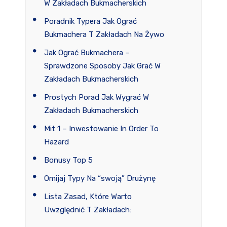
W Zakładach Bukmacherskich
Poradnik Typera Jak Ograć
Bukmachera T Zakładach Na Żywo
Jak Ograć Bukmachera –
Sprawdzone Sposoby Jak Grać W
Zakładach Bukmacherskich
Prostych Porad Jak Wygrać W
Zakładach Bukmacherskich
Mit 1 – Inwestowanie In Order To
Hazard
Bonusy Top 5
Omijaj Typy Na “swoją” Drużynę
Lista Zasad, Które Warto
Uwzględnić T Zakładach: