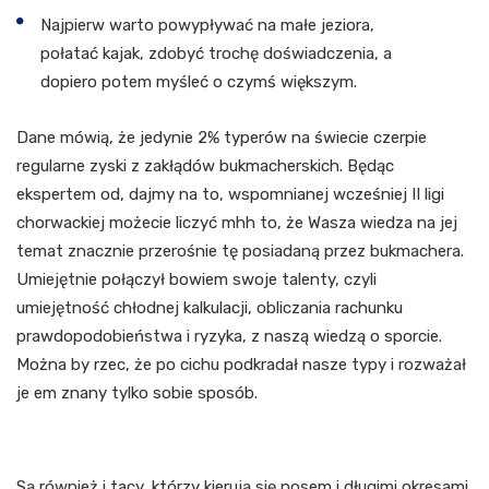
Najpierw warto powypływać na małe jeziora,
połatać kajak, zdobyć trochę doświadczenia, a
dopiero potem myśleć o czymś większym.
Dane mówią, że jedynie 2% typerów na świecie czerpie
regularne zyski z zakłądów bukmacherskich. Będąc
ekspertem od, dajmy na to, wspomnianej wcześniej II ligi
chorwackiej możecie liczyć mhh to, że Wasza wiedza na jej
temat znacznie przerośnie tę posiadaną przez bukmachera.
Umiejętnie połączył bowiem swoje talenty, czyli
umiejętność chłodnej kalkulacji, obliczania rachunku
prawdopodobieństwa i ryzyka, z naszą wiedzą o sporcie.
Można by rzec, że po cichu podkradał nasze typy i rozważał
je em znany tylko sobie sposób.
Bonusy Bukmacherskie
Są również i tacy, którzy kierują się nosem i długimi okresami,