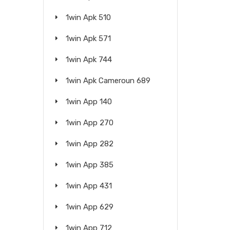
1win Apk 510
1win Apk 571
1win Apk 744
1win Apk Cameroun 689
1win App 140
1win App 270
1win App 282
1win App 385
1win App 431
1win App 629
1win App 712