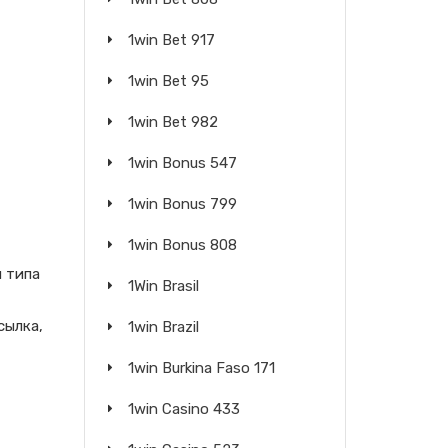
1win Bet 917
1win Bet 95
1win Bet 982
1win Bonus 547
1win Bonus 799
1win Bonus 808
и типа
1Win Brasil
сылка,
1win Brazil
1win Burkina Faso 171
1win Casino 433