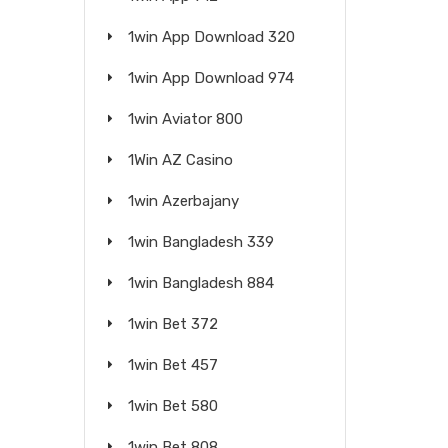
1win App Download 320
1win App Download 974
1win Aviator 800
1Win AZ Casino
1win Azerbajany
1win Bangladesh 339
1win Bangladesh 884
1win Bet 372
1win Bet 457
1win Bet 580
1win Bet 808