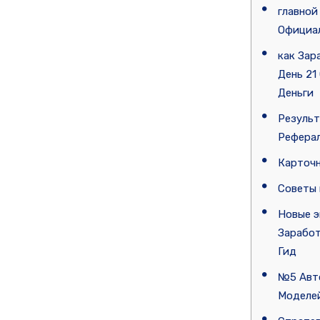
главной
Официал
как Зар
День 21
Деньги
Результ
Рефера
Карточн
Советы 
Новые э
Заработ
Гид
№5 Авт
Моделе