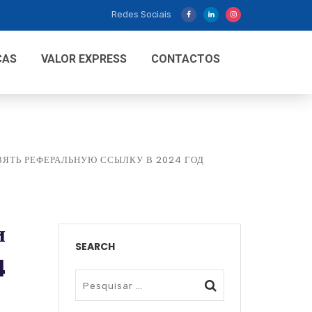
Redes Sociais
CAS
VALOR EXPRESS
CONTACTOS
ЗЯТЬ РЕФЕРАЛЬНУЮ ССЫЛКУ В 2024 ГОД
и
SEARCH
4