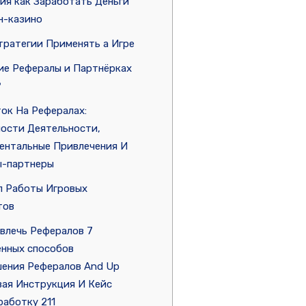
ия как Заработать Деньги
н-казино
тратегии Применять а Игре
ие Рефералы и Партнёрках
?
ок На Рефералах:
ости Деятельности,
ентальные Привлечения И
ы-партнеры
п Работы Игровых
тов
влечь Рефералов 7
нных способов
ения Рефералов And Up
ая Инструкция И Кейс
работку 211