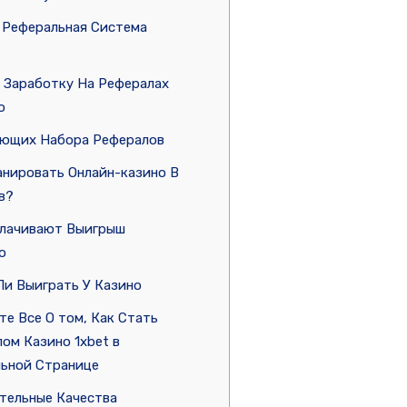
 Реферальная Система
 Заработку На Рефералах
о
яющих Набора Рефералов
анировать Онлайн-казино В
в?
плачивают Выигрыш
о
и Выиграть У Казино
те Все О том, Как Стать
ом Казино 1xbet в
ьной Странице
тельные Качества