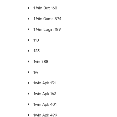
1 Win Bet 168
1 Win Game 574
1 Win Login 189
110
123
1vin 788
1w
1win Apk 131
1win Apk 163
1win Apk 401
1win Apk 499