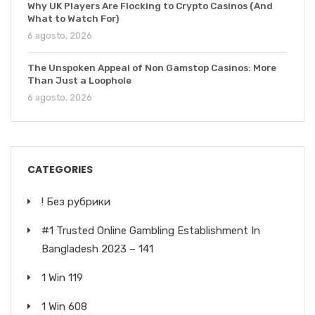
Why UK Players Are Flocking to Crypto Casinos (And
What to Watch For)
6 agosto, 2026
The Unspoken Appeal of Non Gamstop Casinos: More
Than Just a Loophole
6 agosto, 2026
CATEGORIES
! Без рубрики
#1 Trusted Online Gambling Establishment In
Bangladesh 2023 – 141
1 Win 119
1 Win 608