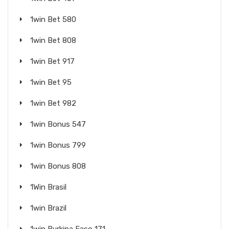
1win Bet 580
1win Bet 808
1win Bet 917
1win Bet 95
1win Bet 982
1win Bonus 547
1win Bonus 799
1win Bonus 808
1Win Brasil
1win Brazil