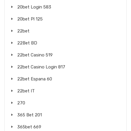
20bet Login 583
20bet Pl 125
22bet
22Bet BD
22bet Casino 519
22bet Casino Login 817
22bet Espana 60
22bet IT
270
365 Bet 201
365bet 669