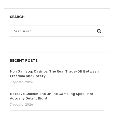
SEARCH
RECENT POSTS
Non Gamstop Casinos: The Real Trade-Off Between
Freedom and Safety
7 agosto, 2026
Betcave Casino: The Online Gambling Spot That
Actually Gets It Right
7 agosto, 2026