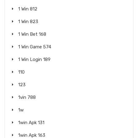
1 Win 812
1 Win 823
1 Win Bet 168
1 Win Game 574
1 Win Login 189
110
123
1vin 788
1w
1win Apk 131
1win Apk 163