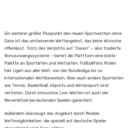
Vielfältiges Wettangebot
ohne Oase
Ein weiterer großer Pluspunkt des neuen Sportwetten ohne
Oase ist das umfassende Wettangebot, das keine Wünsche
offenlässt. Trotz des Verzichts auf “Oasen” – also tradierte
Bonuszwangssysteme – bietet die Plattform eine breite
Palette an Sportarten und Wettarten. Fußballfans finden
hier Ligen aus aller Welt, von der Bundesliga bis zu
internationalen Wettbewerben. Aber auch andere Sportarten
wie Tennis, Basketball, eSports und Wintersport sind
vertreten. Durch innovative Live-Wetten ist auch der
Nervenkitzel bei laufenden Spielen garantiert.
Außerdem überzeugt das Angebot durch flexible
Wettmöglichkeiten, die speziell auf deutsche Spieler