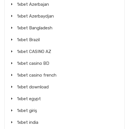
1xbet Azerbajan
1xbet Azerbaydjan
1xbet Bangladesh
1xbet Brazil
1xbet CASINO AZ
1xbet casino BD
1xbet casino french
1xbet download
1xbet egypt
1xbet giriş
1xbet india