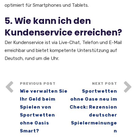
optimiert für Smartphones und Tablets.
5. Wie kann ich den
Kundenservice erreichen?
Der Kundenservice ist via Live-Chat, Telefon und E-Mail
erreichbar und bietet kompetente Unterstützung auf
Deutsch, rund um die Uhr.
PREVIOUS POST
NEXT POST
Wie verwalten Sie
Sportwetten
Ihr Geld beim
ohne Oase neu im
Spielen von
Check: Rezension
Sportwetten
deutscher
ohne Oasis
Spielermeinunge
Smart?
n