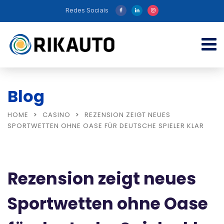
Redes Sociais
Blog
HOME
CASINO
REZENSION ZEIGT NEUES
SPORTWETTEN OHNE OASE FÜR DEUTSCHE SPIELER KLAR
Rezension zeigt neues
Sportwetten ohne Oase