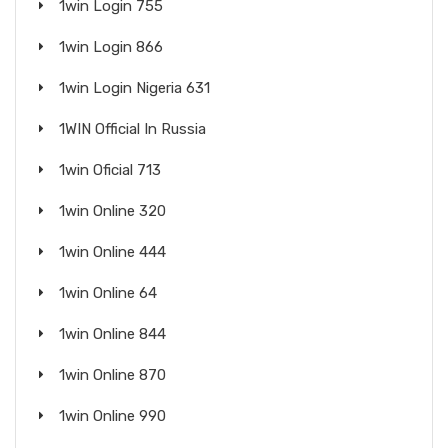
1win Login 755
1win Login 866
1win Login Nigeria 631
1WIN Official In Russia
1win Oficial 713
1win Online 320
1win Online 444
1win Online 64
1win Online 844
1win Online 870
1win Online 990