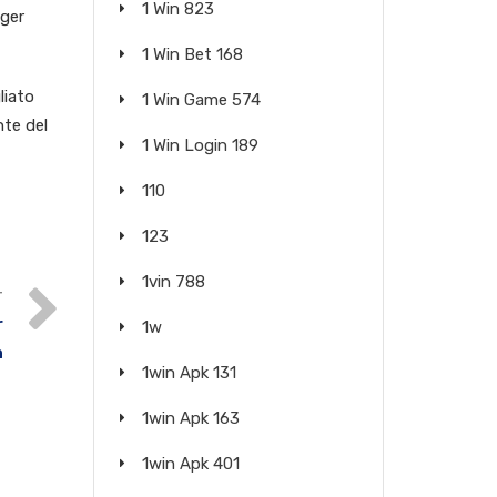
1 Win 823
nger
1 Win Bet 168
liato
1 Win Game 574
nte del
1 Win Login 189
110
123
1vin 788
T
r
1w
h
1win Apk 131
1win Apk 163
1win Apk 401