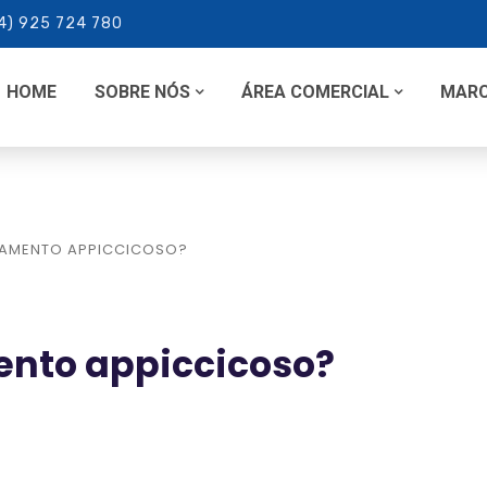
4) 925 724 780
HOME
SOBRE NÓS
ÁREA COMERCIAL
MAR
TAMENTO APPICCICOSO?
ento appiccicoso?