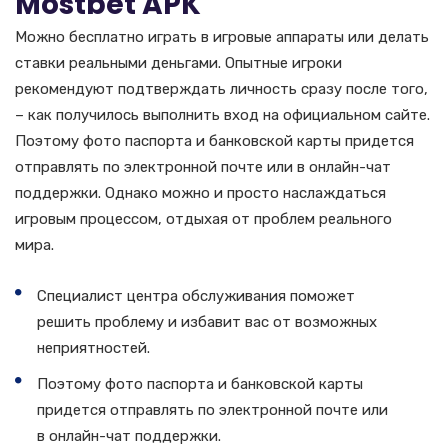
Mostbet APK
Можно бесплатно играть в игровые аппараты или делать
ставки реальными деньгами. Опытные игроки
рекомендуют подтверждать личность сразу после того,
– как получилось выполнить вход на официальном сайте.
Поэтому фото паспорта и банковской карты придется
отправлять по электронной почте или в онлайн-чат
поддержки. Однако можно и просто наслаждаться
игровым процессом, отдыхая от проблем реального
мира.
Специалист центра обслуживания поможет
решить проблему и избавит вас от возможных
неприятностей.
Поэтому фото паспорта и банковской карты
придется отправлять по электронной почте или
в онлайн-чат поддержки.