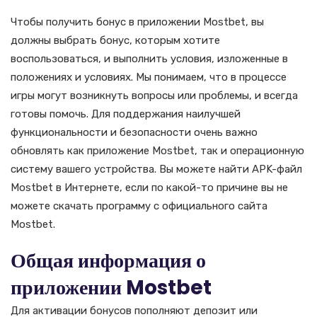
Чтобы получить бонус в приложении Mostbet, вы
должны выбрать бонус, которым хотите
воспользоваться, и выполнить условия, изложенные в
положениях и условиях. Мы понимаем, что в процессе
игры могут возникнуть вопросы или проблемы, и всегда
готовы помочь. Для поддержания наилучшей
функциональности и безопасности очень важно
обновлять как приложение Mostbet, так и операционную
систему вашего устройства. Вы можете найти APK-файл
Mostbet в Интернете, если по какой-то причине вы не
можете скачать программу с официального сайта
Mostbet.
Общая информация о
приложении Mostbet
Для активации бонусов пополняют депозит или