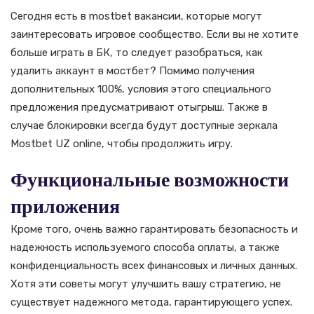
Сегодня есть в mostbet вакансии, которые могут
заинтересовать игровое сообщество. Если вы не хотите
больше играть в БК, то следует разобраться, как
удалить аккаунт в мостбет? Помимо получения
дополнительных 100%, условия этого специального
предложения предусматривают отыгрыш. Также в
случае блокировки всегда будут доступные зеркала
Mostbet UZ online, чтобы продолжить игру.
Функциональные возможности
приложения
Кроме того, очень важно гарантировать безопасность и
надежность используемого способа оплаты, а также
конфиденциальность всех финансовых и личных данных.
Хотя эти советы могут улучшить вашу стратегию, не
существует надежного метода, гарантирующего успех.