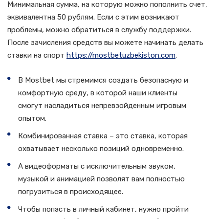
Минимальная сумма, на которую можно пополнить счет,
эквивалентна 50 рублям. Если с этим возникают
проблемы, можно обратиться в службу поддержки.
После зачисления средств вы можете начинать делать
ставки на спорт
https://mostbetuzbekiston.com
.
В Mostbet мы стремимся создать безопасную и
комфортную среду, в которой наши клиенты
смогут насладиться непревзойденным игровым
опытом.
Комбинированная ставка – это ставка, которая
охватывает несколько позиций одновременно.
А видеоформаты с исключительным звуком,
музыкой и анимацией позволят вам полностью
погрузиться в происходящее.
Чтобы попасть в личный кабинет, нужно пройти