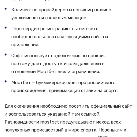
Количество провайдеров и новых игр казино
увеличивается с каждым месяцем.
Подтвердив регистрацию, вы сможете
свободно пользоваться функциями сайта и
приложения.
Софт использует подключение по прокси,
поэтому дает доступ к играм даже если в
отношении Мостбет ввели ограничения.
Мостбет – букмекерская контора российского
происхождения, принимающая ставки на спорт.
Для скачивания необходимо посетить официальный сайт
и воспользоваться указанной там ссылкой.
Разновидности mostbet предугадывают исход всех
популярных происшествий в мире спорта. Новеньким к