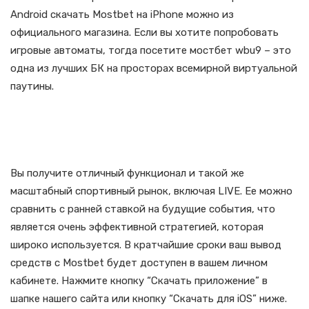
Android скачать Mostbet на iPhone можно из
официального магазина. Если вы хотите попробовать
игровые автоматы, тогда посетите мостбет wbu9 – это
одна из лучших БК на просторах всемирной виртуальной
паутины.
Бонусы каждому игроку
компании
Вы получите отличный функционал и такой же
масштабный спортивный рынок, включая LIVE. Ее можно
сравнить с ранней ставкой на будущие события, что
является очень эффективной стратегией, которая
широко используется. В кратчайшие сроки ваш вывод
средств с Mostbet будет доступен в вашем личном
кабинете. Нажмите кнопку “Скачать приложение” в
шапке нашего сайта или кнопку “Скачать для iOS” ниже.