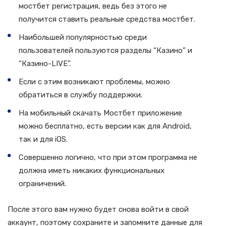
мостбет регистрация, ведь без этого не
получится ставить реальные средства мостбет.
Наибольшей популярностью среди
пользователей пользуются разделы “Казино” и
“Казино-LIVE”.
Если с этим возникают проблемы, можно
обратиться в службу поддержки.
На мобильный скачать Мостбет приложение
можно бесплатно, есть версии как для Android,
так и для iOS.
Совершенно логично, что при этом программа не
должна иметь никаких функциональных
ограничений.
После этого вам нужно будет снова войти в свой
аккаунт, поэтому сохраните и запомните данные для