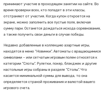
принимают участие в проходящем занятии на сайте. Во
время проверки всех, кто попадет в эти классы,
отстраняют от участия. Когда купон откроется на
экране, можно заполнить все пустые поля, включая
сумму пари. Останется дождаться исхода соревнования,
а также получить свои деньги в случае победы.
Недавно добавленные в коллекцию азартные игры,
находятся в меню “Новинки”. Автоматы с вращающимися
символами – или сетчатым игровым полем относятся к
категории “Слоты”. Рулетки, покер, блэкджек и другие
настольные игры собраны в разделе “Столы”. Что
касается минимальной суммы для вывода, то она
определяется страной проживания и валютой вашего
игрового счета.
Mostbet: очень высокие