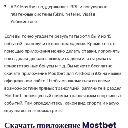
APK Mostbet поддерживает BRL и популярные
платежные системы (Skrill, Neteller, Visa) в
Узбекистане.
Если вы точно угадаете результаты хотя бы 9 из 15
событий, вы получите вознаграждение. Кроме того, с
помощью приложения можно делать ставки, пополнять
счет, делая депозит, выводить деньги, отыгрывать
приветственные бонусы и т.д. Вы можете бесплатно
скачать приложение Mostbet для Android и iOS на нашем
официальном сайте. Чтобы ознакомиться со всеми
возможностями прямых трансляций, загляните в раздел
Mostbet, посвященный прямым трансляциям спортивных
событий. Там определитесь, какой вид спорта и какую
игру вы хотите посмотреть.
Скачать приложение Mostbet