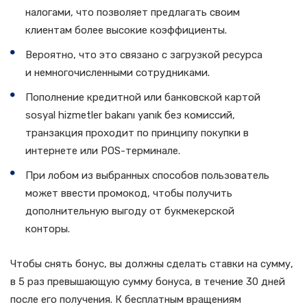
налогами, что позволяет предлагать своим
клиентам более высокие коэффициенты.
Вероятно, что это связано с загрузкой ресурса
и немногочисленными сотрудниками.
Пополнение кредитной или банковской картой
sosyal hizmetler bakanı yanık без комиссий,
транзакция проходит по принципу покупки в
интернете или POS-терминале.
При лобом из выбранных способов пользователь
может ввести промокод, чтобы получить
дополнительную выгоду от букмекерской
конторы.
Чтобы снять бонус, вы должны сделать ставки на сумму,
в 5 раз превышающую сумму бонуса, в течение 30 дней
после его получения. К бесплатным вращениям