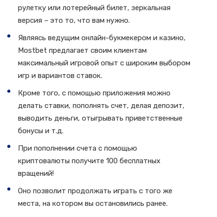
рулетку или лотерейный билет, зеркальная
версия – это то, что вам нужно.
Являясь ведущим онлайн-букмекером и казино,
Mostbet предлагает своим клиентам
максимальный игровой опыт с широким выбором
игр и вариантов ставок.
Кроме того, с помощью приложения можно
делать ставки, пополнять счет, делая депозит,
выводить деньги, отыгрывать приветственные
бонусы и т.д.
При пополнении счета с помощью
криптовалюты получите 100 бесплатных
вращений!
Оно позволит продолжать играть с того же
места, на котором вы остановились ранее.