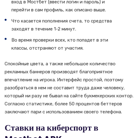
вход в Мостбет (ввести логин и пароль) и
перейти в сам профиль, как описано выше.
Что касается пополнения счета, то средства
заходят в течение 1-2 минут.
Во время проверки всех, кто попадет в эти
классы, отстраняют от участия.
Спокойные цвета, а также небольшое количество
рекламных баннеров производят благоприятное
впечатление на игрока. Интерфейс простой, поэтому
разобраться в нем не составит труда даже человеку,
который ни разу не бывал на сайте букмекерских контор.
Согласно статистике, более 50 процентов беттеров
заключают пари с использованием своего телефона.
Ставки на киберспорт в