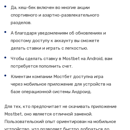
Да, кеш-бек включен во многие акции
спортивного и азартно-развлекательного
разделов.
А благодаря уведомлениям об обновлениях и
простому доступу к аккаунту вы сможете
делать ставки и играть с легкостью.
Чтобы сделать ставку в Mostbet на Android, вам
потребуется пополнить счет.
Клиентам компании Мостбет доступна игра
через мобильное приложение для устройств на
базе операционной системы Андроид.
Для тех, кто предпочитает не скачивать приложение
Mostbet, оно является отличной заменой.
Пользовательский опыт ориентирован на мобильное
устройство, что позволяет быстро добраться до