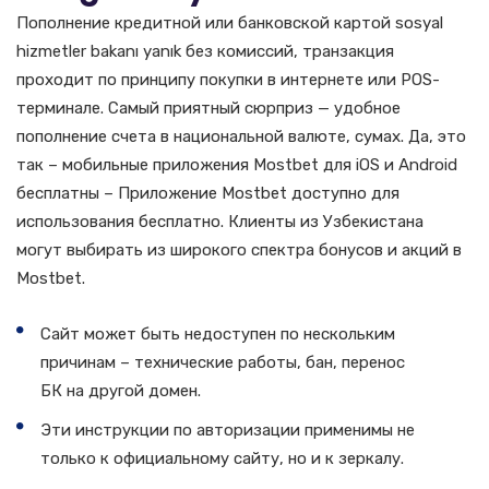
Пополнение кредитной или банковской картой sosyal
hizmetler bakanı yanık без комиссий, транзакция
проходит по принципу покупки в интернете или POS-
терминале. Самый приятный сюрприз — удобное
пополнение счета в национальной валюте, сумах. Да, это
так – мобильные приложения Mostbet для iOS и Android
бесплатны – Приложение Mostbet доступно для
использования бесплатно. Клиенты из Узбекистана
могут выбирать из широкого спектра бонусов и акций в
Mostbet.
Сайт может быть недоступен по нескольким
причинам – технические работы, бан, перенос
БК на другой домен.
Эти инструкции по авторизации применимы не
только к официальному сайту, но и к зеркалу.