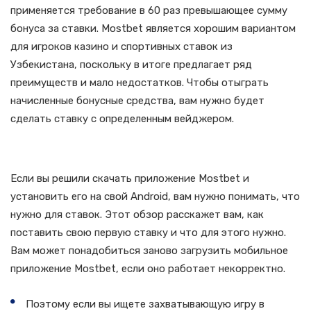
применяется требование в 60 раз превышающее сумму
бонуса за ставки. Mostbet является хорошим вариантом
для игроков казино и спортивных ставок из
Узбекистана, поскольку в итоге предлагает ряд
преимуществ и мало недостатков. Чтобы отыграть
начисленные бонусные средства, вам нужно будет
сделать ставку с определенным вейджером.
Mostbet на Андроид
Если вы решили скачать приложение Mostbet и
установить его на свой Android, вам нужно понимать, что
нужно для ставок. Этот обзор расскажет вам, как
поставить свою первую ставку и что для этого нужно.
Вам может понадобиться заново загрузить мобильное
приложение Mostbet, если оно работает некорректно.
Поэтому если вы ищете захватывающую игру в