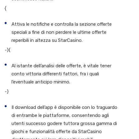
{
Attiva le notifiche e controlla la sezione offerte
speciali a fine di non perdere le ultime offerte
reperibili in altezza su StarCasino.
-}{
Al istante dell’analisi delle offerte, è vitale tener
conto vittoria differenti fattori, fra i quali
l’eventuale anticipo minimo.
-}
Il download dell’app è disponibile con lo traguardo
di entrambe le piattaforme, consentendo agli
utenti successo godere tuttora grossa gamma di
giochi e funzionalità offerte da StarCasino