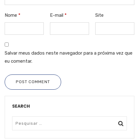
Nome
*
E-mail
*
Site
Salvar meus dados neste navegador para a próxima vez que
eu comentar.
POST COMMENT
SEARCH