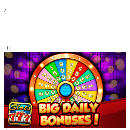
{
Does Rising Star Casino
Have A Sportsbook?
-} {