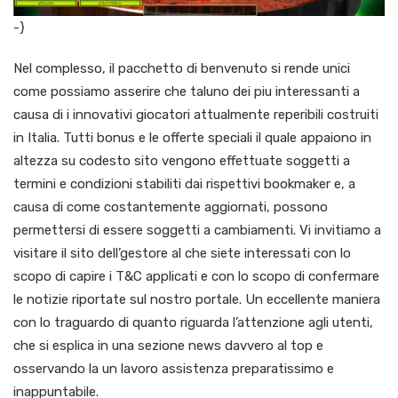
-}
Nel complesso, il pacchetto di benvenuto si rende unici
come possiamo asserire che taluno dei piu interessanti a
causa di i innovativi giocatori attualmente reperibili costruiti
in Italia. Tutti bonus e le offerte speciali il quale appaiono in
altezza su codesto sito vengono effettuate soggetti a
termini e condizioni stabiliti dai rispettivi bookmaker e, a
causa di come costantemente aggiornati, possono
permettersi di essere soggetti a cambiamenti. Vi invitiamo a
visitare il sito dell’gestore al che siete interessati con lo
scopo di capire i T&C applicati e con lo scopo di confermare
le notizie riportate sul nostro portale. Un eccellente maniera
con lo traguardo di quanto riguarda l’attenzione agli utenti,
che si esplica in una sezione news davvero al top e
osservando la un lavoro assistenza preparatissimo e
inappuntabile.