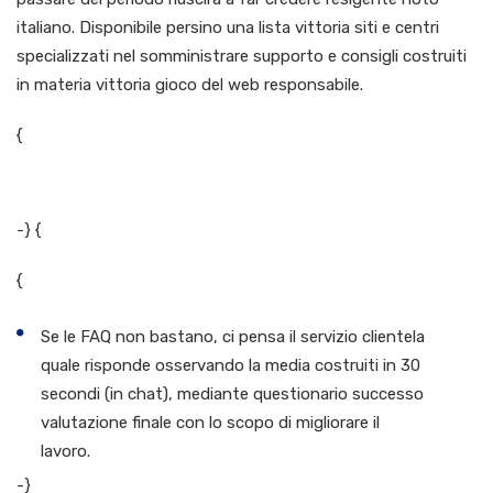
italiano. Disponibile persino una lista vittoria siti e centri
specializzati nel somministrare supporto e consigli costruiti
in materia vittoria gioco del web responsabile.
{
Virtual Sports
-} {
{
Se le FAQ non bastano, ci pensa il servizio clientela
quale risponde osservando la media costruiti in 30
secondi (in chat), mediante questionario successo
valutazione finale con lo scopo di migliorare il
lavoro.
-}