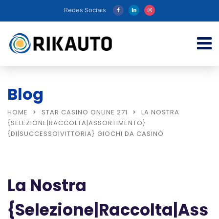
Redes Sociais
Blog
HOME
STAR CASINO ONLINE 271
LA NOSTRA
{SELEZIONE|RACCOLTA|ASSORTIMENTO}
{DI|SUCCESSO|VITTORIA} GIOCHI DA CASINÒ
La Nostra
{Selezione|Raccolta|Ass