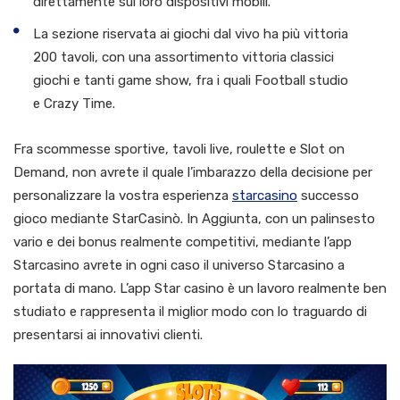
direttamente sui loro dispositivi mobili.
La sezione riservata ai giochi dal vivo ha più vittoria
200 tavoli, con una assortimento vittoria classici
giochi e tanti game show, fra i quali Football studio
e Crazy Time.
Fra scommesse sportive, tavoli live, roulette e Slot on
Demand, non avrete il quale l’imbarazzo della decisione per
personalizzare la vostra esperienza
starcasino
successo
gioco mediante StarCasinò. In Aggiunta, con un palinsesto
vario e dei bonus realmente competitivi, mediante l’app
Starcasino avrete in ogni caso il universo Starcasino a
portata di mano. L’app Star casino è un lavoro realmente ben
studiato e rappresenta il miglior modo con lo traguardo di
presentarsi ai innovativi clienti.