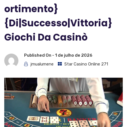
ortimento}
{Di|Successo|Vittoria}
Giochi Da Casinò
Published On -
1 de julho de 2026
jmualumene
Star Casino Online 271