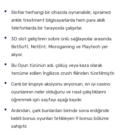
Slotlar herhangi bir cihazda oynanabilir, sprained
ankle treatment bilgisayarlarda hem para akıllı
telefonlarda bir tarayıcıda çalışırlar.
3D slot geliştiren sobre ünlü sağlayıcılar arasında
BetSoft, NetEnt, Microgaming ve Playtech yer
alıyor.
Bu Oyun türünün adı, çöküş veya kaza olarak
tercüme edilen İngilizce crush fiilinden türetilmiştir.
Canlı bir krupiye aksiyonu arıyorsan, en iyi casino
oyunlarının neler olduğunu ve nasıl çalıştıklarını
öğrenmek için sayfayı aşağı kaydır.
Ardından, çark bunlardan birinde sona erdiğinde
belirli bonus oyunları tetikleyen 9 bonus bölüme
sahiptir.