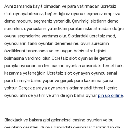
Aynı zamanda kayıt olmadan ve para yatırmadan ücretsiz
slot oynayabilirsiniz, beğendiğiniz oyunu seçmeniz empieza
demo modunu seçmeniz yeterlidir. Çevrimiçi slotların demo
sürümleri, oyuncuların yatırdıkları paraları riske atmadan doğru
oyunu seçmelerine yardımcı olur. Slotlardaki ücretsiz mod,
oyuncuların farklı oyunları denemesine, oyun sürecinin
özelliklerini tanımasına ve en uygun bahis stratejisini
bulmasına yardımcı olur. Ücretsiz slot oyunları ile gerçek
parayla oynanan on line casino oyunları arasındaki temel fark,
kazanma yeteneğidir. Ücretsiz slot oynayan oyuncu sanal
para birimiyle bahis yapar ve gerçek para kazanma şansı
yoktur. Gerçek parayla oynanan slotlar maddi threat içerir;
oyuncu afin de yatırır ve afin de için bahis oynar
pin up online
.
En Iyi Meyve Slotları
Blackjack ve bakara gibi geleneksel casino oyunları ve bu
oyunların çeşitleri, dünya çapındaki oyuncular tarafından da