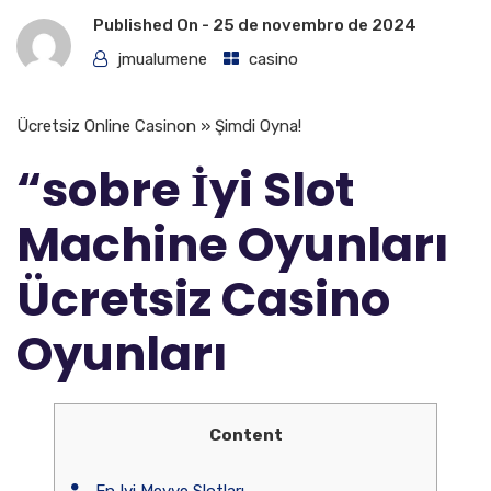
Published On -
25 de novembro de 2024
jmualumene
casino
Ücretsiz Online Casinon » Şimdi Oyna!
“sobre İyi Slot
Machine Oyunları
Ücretsiz Casino
Oyunları
Content