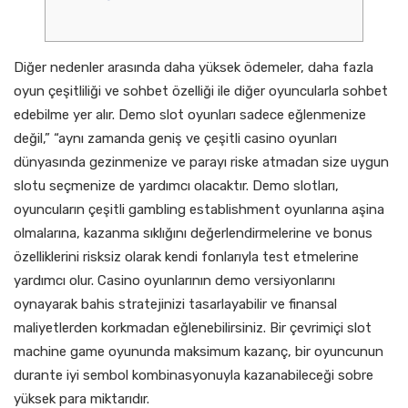
Diğer nedenler arasında daha yüksek ödemeler, daha fazla
oyun çeşitliliği ve sohbet özelliği ile diğer oyuncularla sohbet
edebilme yer alır. Demo slot oyunları sadece eğlenmenize
değil,” “aynı zamanda geniş ve çeşitli casino oyunları
dünyasında gezinmenize ve parayı riske atmadan size uygun
slotu seçmenize de yardımcı olacaktır. Demo slotları,
oyuncuların çeşitli gambling establishment oyunlarına aşina
olmalarına, kazanma sıklığını değerlendirmelerine ve bonus
özelliklerini risksiz olarak kendi fonlarıyla test etmelerine
yardımcı olur. Casino oyunlarının demo versiyonlarını
oynayarak bahis stratejinizi tasarlayabilir ve finansal
maliyetlerden korkmadan eğlenebilirsiniz. Bir çevrimiçi slot
machine game oyununda maksimum kazanç, bir oyuncunun
durante iyi sembol kombinasyonuyla kazanabileceği sobre
yüksek para miktarıdır.