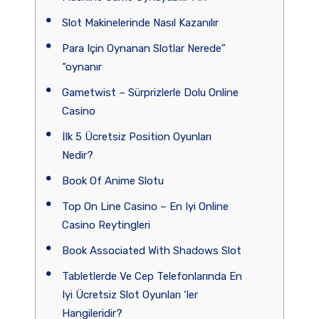
Slot Makinelerinde Nasıl Kazanılır
Para Için Oynanan Slotlar Nerede”
“oynanır
Gametwist – Sürprizlerle Dolu Online
Casino
İlk 5 Ücretsiz Position Oyunları
Nedir?
Book Of Anime Slotu
Top On Line Casino – En Iyi Online
Casino Reytingleri
Book Associated With Shadows Slot
Tabletlerde Ve Cep Telefonlarında En
Iyi Ücretsiz Slot Oyunları ‘ler
Hangileridir?