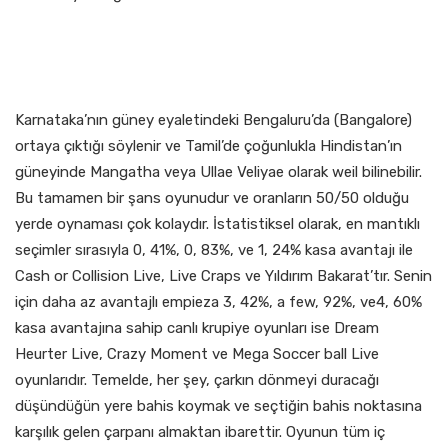
Online Casinoya Nasıl
Kayıt Olunur?
Karnataka’nın güney eyaletindeki Bengaluru’da (Bangalore)
ortaya çıktığı söylenir ve Tamil’de çoğunlukla Hindistan’ın
güneyinde Mangatha veya Ullae Veliyae olarak weil bilinebilir.
Bu tamamen bir şans oyunudur ve oranların 50/50 olduğu
yerde oynaması çok kolaydır. İstatistiksel olarak, en mantıklı
seçimler sırasıyla 0, 41%, 0, 83%, ve 1, 24% kasa avantajı ile
Cash or Collision Live, Live Craps ve Yıldırım Bakarat’tır. Senin
için daha az avantajlı empieza 3, 42%, a few, 92%, ve4, 60%
kasa avantajına sahip canlı krupiye oyunları ise Dream
Heurter Live, Crazy Moment ve Mega Soccer ball Live
oyunlarıdır. Temelde, her şey, çarkın dönmeyi duracağı
düşündüğün yere bahis koymak ve seçtiğin bahis noktasına
karşılık gelen çarpanı almaktan ibarettir. Oyunun tüm iç