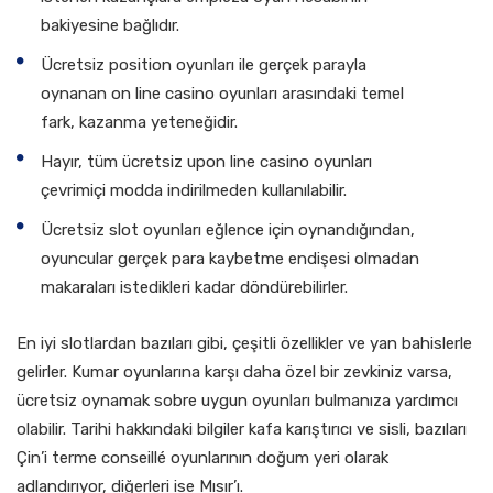
bakiyesine bağlıdır.
Ücretsiz position oyunları ile gerçek parayla
oynanan on line casino oyunları arasındaki temel
fark, kazanma yeteneğidir.
Hayır, tüm ücretsiz upon line casino oyunları
çevrimiçi modda indirilmeden kullanılabilir.
Ücretsiz slot oyunları eğlence için oynandığından,
oyuncular gerçek para kaybetme endişesi olmadan
makaraları istedikleri kadar döndürebilirler.
En iyi slotlardan bazıları gibi, çeşitli özellikler ve yan bahislerle
gelirler. Kumar oyunlarına karşı daha özel bir zevkiniz varsa,
ücretsiz oynamak sobre uygun oyunları bulmanıza yardımcı
olabilir. Tarihi hakkındaki bilgiler ​​kafa karıştırıcı ve sisli, bazıları
Çin’i terme conseillé oyunlarının doğum yeri olarak
adlandırıyor, diğerleri ise Mısır’ı.