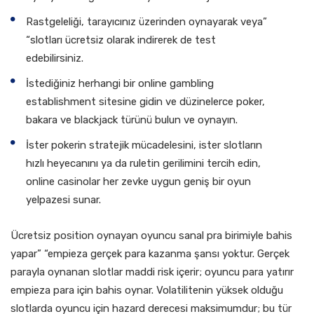
Rastgeleliği, tarayıcınız üzerinden oynayarak veya”
“slotları ücretsiz olarak indirerek de test
edebilirsiniz.
İstediğiniz herhangi bir online gambling
establishment sitesine gidin ve düzinelerce poker,
bakara ve blackjack türünü bulun ve oynayın.
İster pokerin stratejik mücadelesini, ister slotların
hızlı heyecanını ya da ruletin gerilimini tercih edin,
online casinolar her zevke uygun geniş bir oyun
yelpazesi sunar.
Ücretsiz position oynayan oyuncu sanal pra birimiyle bahis
yapar” “empieza gerçek para kazanma şansı yoktur. Gerçek
parayla oynanan slotlar maddi risk içerir; oyuncu para yatırır
empieza para için bahis oynar. Volatilitenin yüksek olduğu
slotlarda oyuncu için hazard derecesi maksimumdur; bu tür