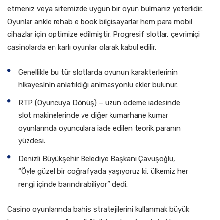
etmeniz veya sitemizde uygun bir oyun bulmanız yeterlidir.
Oyunlar ankle rehab e book bilgisayarlar hem para mobil
cihazlar için optimize edilmiştir. Progresif slotlar, çevrimiçi
casinolarda en karlı oyunlar olarak kabul edilir.
Genellikle bu tür slotlarda oyunun karakterlerinin
hikayesinin anlatıldığı animasyonlu ekler bulunur.
RTP (Oyuncuya Dönüş) – uzun ödeme iadesinde
slot makinelerinde ve diğer kumarhane kumar
oyunlarında oyunculara iade edilen teorik paranın
yüzdesi.
Denizli Büyükşehir Belediye Başkanı Çavuşoğlu,
“Öyle güzel bir coğrafyada yaşıyoruz ki, ülkemiz her
rengi içinde barındırabiliyor” dedi.
Casino oyunlarında bahis stratejilerini kullanmak büyük