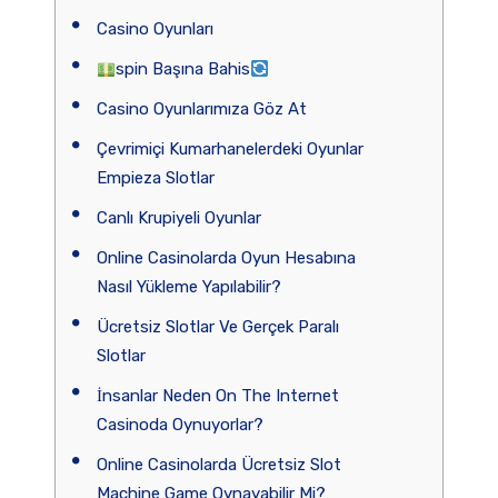
Casino Oyunları
spin Başına Bahis
Casino Oyunlarımıza Göz At
Çevrimiçi Kumarhanelerdeki Oyunlar
Empieza Slotlar
Canlı Krupiyeli Oyunlar
Online Casinolarda Oyun Hesabına
Nasıl Yükleme Yapılabilir?
Ücretsiz Slotlar Ve Gerçek Paralı
Slotlar
İnsanlar Neden On The Internet
Casinoda Oynuyorlar?
Online Casinolarda Ücretsiz Slot
Machine Game Oynayabilir Mi?