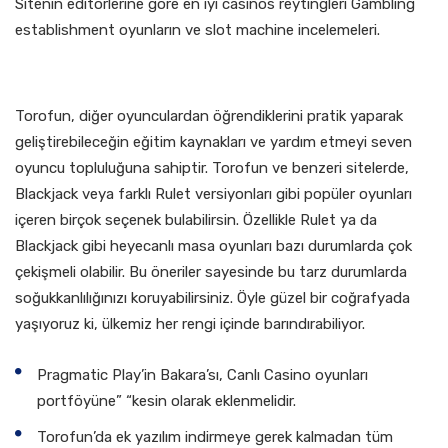
Sitenin editörlerine göre en iyi casinos reytingleri Gambling
establishment oyunların ve slot machine incelemeleri.
En Çok Oynanan Oyunlar
Torofun, diğer oyunculardan öğrendiklerini pratik yaparak
geliştirebileceğin eğitim kaynakları ve yardım etmeyi seven
oyuncu topluluğuna sahiptir. Torofun ve benzeri sitelerde,
Blackjack veya farklı Rulet versiyonları gibi popüler oyunları
içeren birçok seçenek bulabilirsin. Özellikle Rulet ya da
Blackjack gibi heyecanlı masa oyunları bazı durumlarda çok
çekişmeli olabilir. Bu öneriler sayesinde bu tarz durumlarda
soğukkanlılığınızı koruyabilirsiniz. Öyle güzel bir coğrafyada
yaşıyoruz ki, ülkemiz her rengi içinde barındırabiliyor.
Pragmatic Play’in Bakara’sı, Canlı Casino oyunları
portföyüne” “kesin olarak eklenmelidir.
Torofun’da ek yazılım indirmeye gerek kalmadan tüm