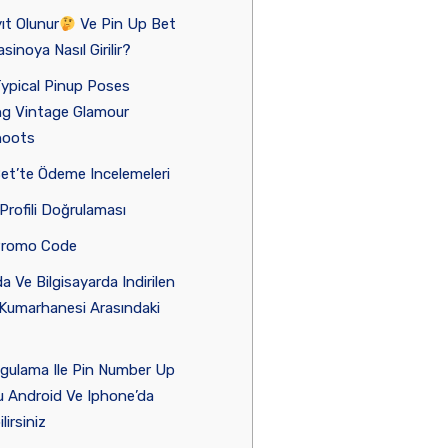
ıt Olunur
Ve Pin Up Bet
sinoya Nasıl Girilir?
Typical Pinup Poses
ng Vintage Glamour
hoots
et’te Ödeme Incelemeleri
 Profili Doğrulaması
Promo Code
a Ve Bilgisayarda Indirilen
Kumarhanesi Arasındaki
gulama Ile Pin Number Up
 Android Ve Iphone’da
irsiniz