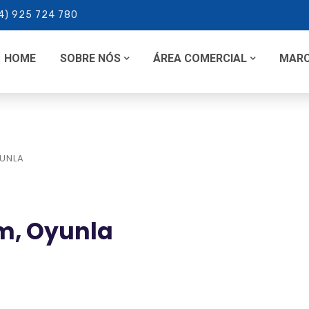
4) 925 724 780
HOME
SOBRE NÓS
ÁREA COMERCIAL
MAR
YUNLA
im, Oyunla