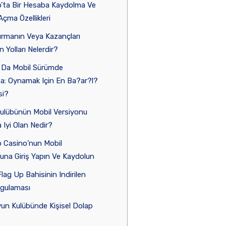
p’ta Bir Hesaba Kaydolma Ve
çma Özellikleri
ırmanın Veya Kazançları
 Yolları Nelerdir?
 Da Mobil Sürümde
a: Oynamak Için En Ba?ar?l?
si?
ulübünün Mobil Versiyonu
 Iyi Olan Nedir?
p Casino’nun Mobil
una Giriş Yapın Ve Kaydolun
lag Up Bahisinin Indirilen
ygulaması
un Kulübünde Kişisel Dolap