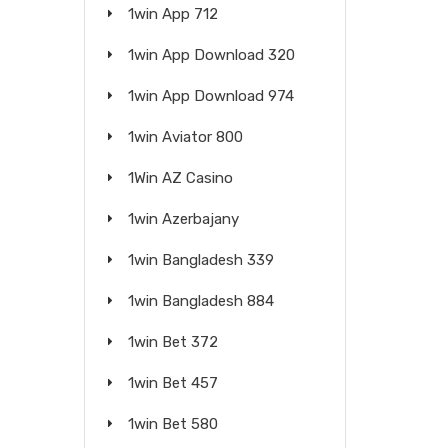
1win App 712
1win App Download 320
1win App Download 974
1win Aviator 800
1Win AZ Casino
1win Azerbajany
1win Bangladesh 339
1win Bangladesh 884
1win Bet 372
1win Bet 457
1win Bet 580