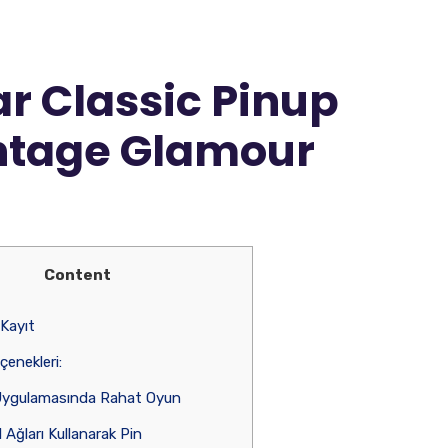
ar Classic Pinup
intage Glamour
Content
 Kayıt
çenekleri:
Uygulamasında Rahat Oyun
 Ağları Kullanarak Pin