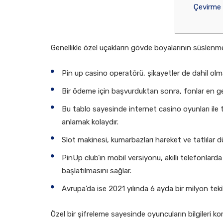
Çevirme
Genellikle özel uçakların gövde boyalarının süslenmes
Pin up casino operatörü, şikayetler de dahil olm
Bir ödeme için başvurduktan sonra, fonlar en geç
Bu tablo sayesinde internet casino oyunları ile 
anlamak kolaydır.
Slot makinesi, kumarbazları hareket ve tatlılar 
PinUp club’ın mobil versiyonu, akıllı telefonlar
başlatılmasını sağlar.
Avrupa’da ise 2021 yılında 6 ayda bir milyon tekil
Özel bir şifreleme sayesinde oyuncuların bilgileri k