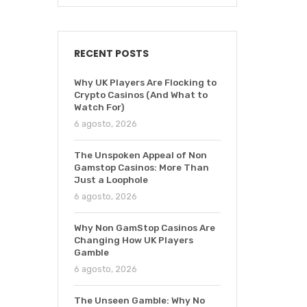
RECENT POSTS
Why UK Players Are Flocking to
Crypto Casinos (And What to
Watch For)
6 agosto, 2026
The Unspoken Appeal of Non
Gamstop Casinos: More Than
Just a Loophole
6 agosto, 2026
Why Non GamStop Casinos Are
Changing How UK Players
Gamble
6 agosto, 2026
The Unseen Gamble: Why No