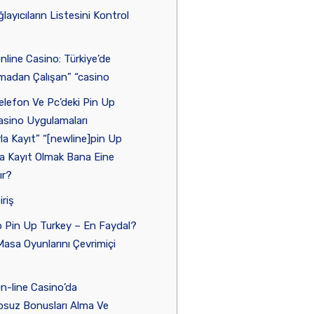
ayıcıların Listesini Kontrol
nline Casino: Türkiye’de
madan Çalışan” “casino
 Telefon Ve Pc’deki Pin Up
asino Uygulamaları
yla Kayıt” “[newline]pin Up
a Kayıt Olmak Bana Eine
ır?
riş
o Pin Up Turkey – En Faydal?
Masa Oyunlarını Çevrimiçi
n-line Casino’da
suz Bonusları Alma Ve